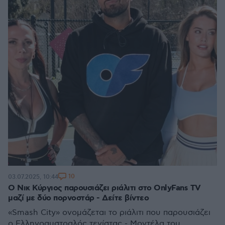
10
03.07.2025, 10:44
Ο Νικ Κύργιος παρουσιάζει ριάλιτι στο OnlyFans TV
μαζί με δύο πορνοστάρ - Δείτε βίντεο
«Smash City» ονομάζεται το ριάλιτι που παρουσιάζει
ο Ελληνοαυστραλός τενίστας - Μοντέλα του