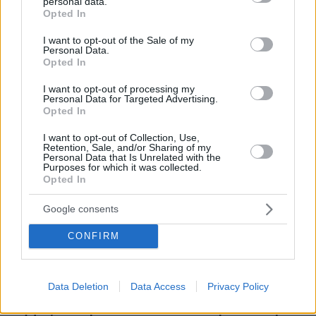
personal data.
grant or deny consent to Google and its third-party tags to
Opted In
use your data for below specified purposes in below Google
consent section.
I want to opt-out of the Sale of my
Personal Data.
Opted In
I want to opt-out of processing my
Personal Data for Targeted Advertising.
Opted In
I want to opt-out of Collection, Use,
Retention, Sale, and/or Sharing of my
Personal Data that Is Unrelated with the
Purposes for which it was collected.
Opted In
Google consents
CONFIRM
Data Deletion
Data Access
Privacy Policy
08.07.2025, 19:34
Κύργιος και Σαμπαλένκα θέλουν να αναβιώσουν την