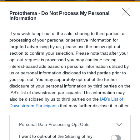
Protothema -
Do Not Process My Personal
Information
If you wish to opt-out of the sale, sharing to third parties, or
processing of your personal or sensitive information for
targeted advertising by us, please use the below opt-out
section to confirm your selection. Please note that after your
opt-out request is processed you may continue seeing
interest-based ads based on personal information utilized by
3
17.07.2025, 17:13
us or personal information disclosed to third parties prior to
«Ξαναχτύπησε» ο Κύργιος, αυτή τη φορά τα έβαλε με
your opt-out. You may separately opt-out of the further
τον Ναδάλ: «Ήταν αηδιαστικός, τον μισούσα όταν
disclosure of your personal information by third parties on the
παίζαμε αντίπαλοι»
IAB’s list of downstream participants. This information may
Σε συνέντευξη που έδωσε στο podcast, «Nothing
also be disclosed by us to third parties on the
IAB’s List of
Major Show», ο Ελληνοαυστραλός θέλησε να
Downstream Participants
that may further disclose it to other
εκφράσει τη γνώμη του για τον Ραφαέλ Ναδάλ, η
third parties.
οποία ξεσήκωσε αντιδράσεις
Please note that this website/app uses one or more Google
Personal Data Processing Opt Outs
services and may gather and store information including but
not limited to your visit or usage behaviour. You may click to
I want to opt-out of the Sharing of my