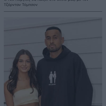
Τζόρνταν Τόμπσον