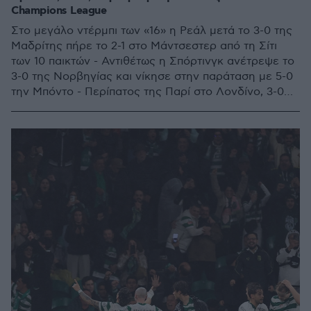
Champions League
Στο μεγάλο ντέρμπι των «16» η Ρεάλ μετά το 3-0 της
Μαδρίτης πήρε το 2-1 στο Μάντσεστερ από τη Σίτι
των 10 παικτών - Αντιθέτως η Σπόρτινγκ ανέτρεψε το
3-0 της Νορβηγίας και νίκησε στην παράταση με 5-0
την Μπόντο - Περίπατος της Παρί στο Λονδίνο, 3-0
την Τσέλσι, νίκη 2-0 της Άρσεναλ επί της
Λεβερκούζεν