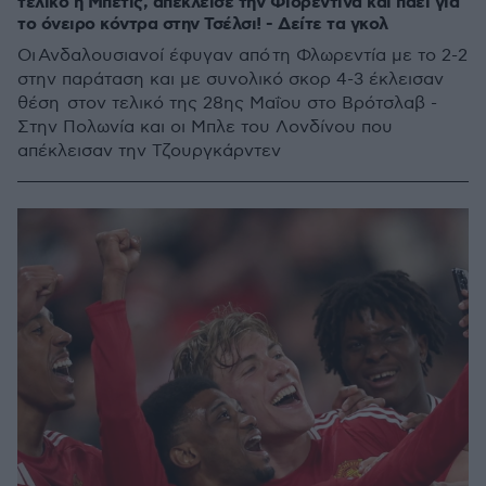
τελικό η Μπέτις, απέκλεισε την Φιορεντίνα και πάει για
το όνειρο κόντρα στην Τσέλσι! - Δείτε τα γκολ
Οι Ανδαλουσιανοί έφυγαν από τη Φλωρεντία με το 2-2
στην παράταση και με συνολικό σκορ 4-3 έκλεισαν
θέση στον τελικό της 28ης Μαΐου στο Βρότσλαβ -
Στην Πολωνία και οι Μπλε του Λονδίνου που
απέκλεισαν την Τζουργκάρντεν