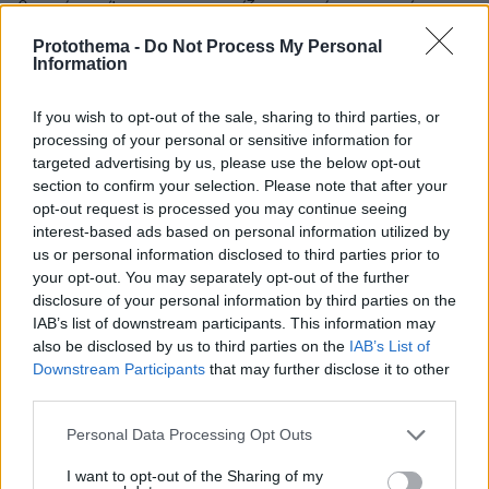
βορρά την Ίντερ και συνεχίζει να γράφει ιστορία -
Στα άλλα σημερινά ματς: Ολυμπιακός - Λεβερκούζεν
Protothema -
Do Not Process My Personal
0-2, Καραμπάγκ - Νιούκαστλ 1-6
Information
If you wish to opt-out of the sale, sharing to third parties, or
processing of your personal or sensitive information for
targeted advertising by us, please use the below opt-out
section to confirm your selection. Please note that after your
opt-out request is processed you may continue seeing
interest-based ads based on personal information utilized by
us or personal information disclosed to third parties prior to
your opt-out. You may separately opt-out of the further
disclosure of your personal information by third parties on the
IAB’s list of downstream participants. This information may
also be disclosed by us to third parties on the
IAB’s List of
Downstream Participants
that may further disclose it to other
third parties.
Please note that this website/app uses one or more Google
Personal Data Processing Opt Outs
services and may gather and store information including but
not limited to your visit or usage behaviour. You may click to
I want to opt-out of the Sharing of my