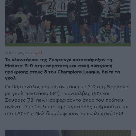
1
17.03.2026, 22:23
Τα «λιοντάρια» της Σπόρτινγκ κατασπάραξαν τη
Μπόντο: 5-0 στην παράταση και επική ανατροπή
πρόκρισης στους 8 του Champions League, δείτε τα
γκολ
Οι Πορτογάλοι, που είχαν χάσει με 3-0 στη Νορβηγία,
με γκολ των Ινάσιο (34'), Γκονσάλβες (61') και
Σουάρες (78' πεν.) ισοφάρισαν το σκορ του πρώτου
αγώνα - Στο 2ο λεπτό της παράτασης ο Αραούχο και
στο 120'+1' ο Νελ διαμόρφωσαν το εκπληκτικό 5-0!