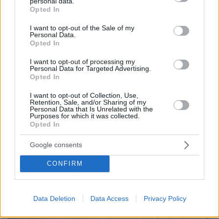
personal data.
grant or deny consent to Google and its third-party tags to
Opted In
use your data for below specified purposes in below Google
2
18.02.2026, 23:58
consent section.
I want to opt-out of the Sale of my
Champions League: Με γκολ του Τζόλη στο 89' η Μπριζ
Personal Data.
Opted In
3-3 με Ατλέτικο, «τυφώνας» Μπόντο σάρωσε 3-1 την
Ίντερ, δείτε τα γκολ
I want to opt-out of processing my
Personal Data for Targeted Advertising.
Ο Τζόλης «ξεράνε» την Ατλέτικο στο 90’ για το επικό
Opted In
3-3 της Μπριζ, ενώ η Μπόντο Γκλιμτ ταπείνωσε την
Ίντερ με 3-1
I want to opt-out of Collection, Use,
Retention, Sale, and/or Sharing of my
Personal Data that Is Unrelated with the
Purposes for which it was collected.
Opted In
Google consents
CONFIRM
Data Deletion
Data Access
Privacy Policy