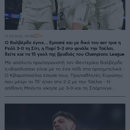
6
12.03.2026, 00:48
Ο Βαλβέρδε έγινε... Εμπαπέ και με δικό του χατ τρικ η
Ρεάλ 3-0 τη Σίτι, η Παρί 5-2 στο φινάλε την Τσέλσι,
δείτε και τα 15 γκολ της βραδιάς του Champions League
Με απόλυτο πρωταγωνιστή τον Φεντερίκο Βαλβέρδε
η «Βασίλισσα» είναι με το ένα πόδι στα προημιτελικά -
Ο Κβαρατσχέλια έσωσε τους Πρωταθλητές Ευρώπης
που μέχρι το 75' ήταν στο 2-2 με την Τσέλσι - Η
απίθανη Μπόντο νίκησε με 3-0 και τη Σπόρτινγκ
Λισαβόνας στη Νορβηγία - Λεβερκούζεν και
Άρσεναλ έμειναν στο 1-1