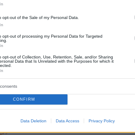
ι Μινόγκ τίμησε τον πρώην
In
φό της που έχει φύγει από τη
o opt-out of the Sale of my Personal Data.
 αφορμή την ημέρα των
In
ίων του
to opt-out of processing my Personal Data for Targeted
ing.
In
δημοσίευσε μια κοινή της φωτογραφία με τον
 των INXS, Μάικλ Χάτσενς
o opt-out of Collection, Use, Retention, Sale, and/or Sharing
ersonal Data that Is Unrelated with the Purposes for which it
lected.
In
14
ι Μινόγκ υποδέχτηκε τη νέα
consents
.. με τις πιτζάμες της και μία
CONFIRM
καφέ
καλωσόρισε το 2026 με ανεπιτήδευτο ύφος
Data Deletion
Data Access
Privacy Policy
5