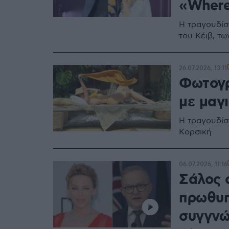
«Where
Η τραγουδίσ
του Κέιβ, τω
26.07.2026, 13:11
Φωτογρ
με μαγι
Η τραγουδίσ
Κορσική
06.07.2026, 11:16
Σάλος 
πρωθυπ
συγγνώμ