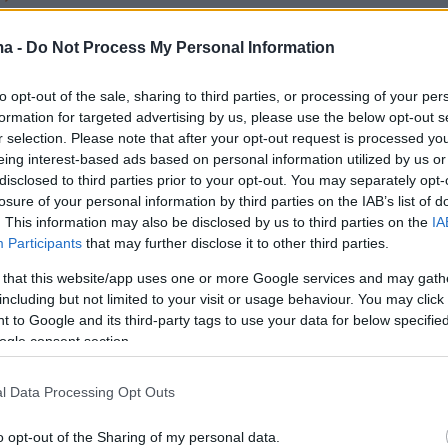
ς δεκαετίες καριέρας
ma -
Do Not Process My Personal Information
νονται στο ντοκιμαντέρ για τη
 Κάιλι Μινόγκ, δείτε το τρέιλερ
to opt-out of the sale, sharing to third parties, or processing of your per
formation for targeted advertising by us, please use the below opt-out s
ίζει τις θριαμβευτικές στιγμές της τραγουδίστριας όσο
r selection. Please note that after your opt-out request is processed y
κολίες στην πρώτη γραμμή της δημοσιότητας
eing interest-based ads based on personal information utilized by us or
disclosed to third parties prior to your opt-out. You may separately opt-
losure of your personal information by third parties on the IAB’s list of
. This information may also be disclosed by us to third parties on the
IA
ριά ντοκιμαντέρ για τη ζωή της
Participants
that may further disclose it to other third parties.
ινόγκ
 that this website/app uses one or more Google services and may gath
including but not limited to your visit or usage behaviour. You may click 
 to Google and its third-party tags to use your data for below specifi
α τρία επεισόδια στα οποία θα εξετάζεται πώς η
ogle consent section.
ι τραγουδίστρια αναδιαμόρφωσε την ποπ και έγινε
πιο διαχρονικά είδωλα της μουσικής
l Data Processing Opt Outs
1
0
o opt-out of the Sharing of my personal data.