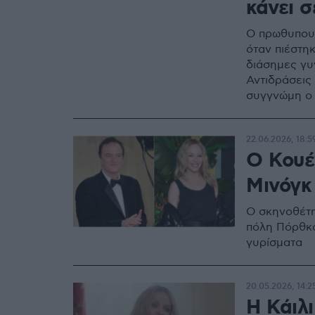
κάνει σ
Ο πρωθυπουρ
όταν πιέστηκ
διάσημες γυ
Αντιδράσεις
συγγνώμη ο 
22.06.2026, 18:5
Ο Κουέν
Μινόγκ
Ο σκηνοθέτη
πόλη Πόρθκα
γυρίσματα
20.05.2026, 14:2
Η Κάιλ