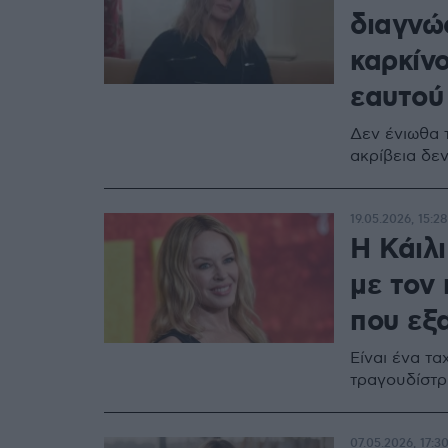
διαγνώ
καρκίνο
εαυτού 
Δεν ένιωθα 
ακρίβεια δε
19.05.2026, 15:28
Η Κάιλ
με τον 
που εξα
Είναι ένα τ
τραγουδίστρ
07.05.2026, 17:3