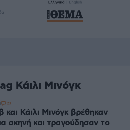
Ελληνικά
English
δα
ag Κάιλι Μινόγκ
23
3
β και Κάιλι Μινόγκ βρέθηκαν
ια σκηνή και τραγούδησαν το