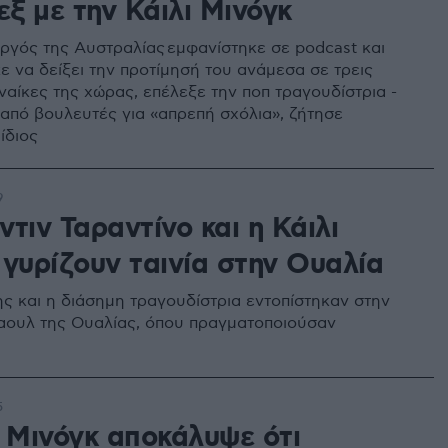
εξ με την Κάιλι Μινόγκ
γός της Αυστραλίας εμφανίστηκε σε podcast και
ε να δείξει την προτίμησή του ανάμεσα σε τρεις
ναίκες της χώρας, επέλεξε την ποπ τραγουδίστρια -
 από βουλευτές για «απρεπή σχόλια», ζήτησε
ίδιος
9
τιν Ταραντίνο και η Κάιλι
 γυρίζουν ταινία στην Ουαλία
ς και η διάσημη τραγουδίστρια εντοπίστηκαν στην
ουλ της Ουαλίας, όπου πραγματοποιούσαν
5
ι Μινόγκ αποκάλυψε ότι