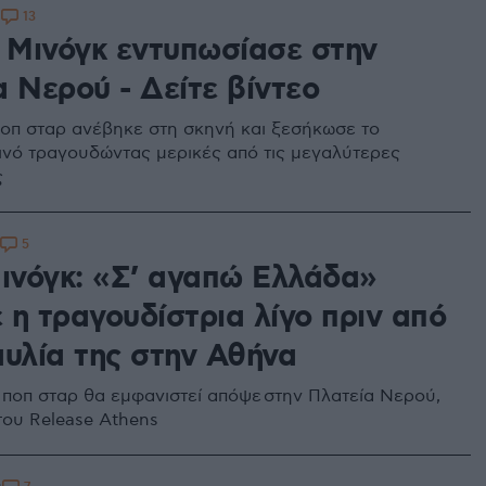
13
8
ι Μινόγκ εντυπωσίασε στην
 Νερού - Δείτε βίντεο
οπ σταρ ανέβηκε στη σκηνή και ξεσήκωσε το
ινό τραγουδώντας μερικές από τις μεγαλύτερες
ς
5
Μινόγκ: «Σ’ αγαπώ Ελλάδα»
 η τραγουδίστρια λίγο πριν από
αυλία της στην Αθήνα
ποπ σταρ θα εμφανιστεί απόψε στην Πλατεία Νερού,
του Release Athens