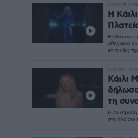
19.07.2025, 09:5
Η Κάιλ
Πλατεία
Η 58χρονη π
αθηναϊκό κο
επιτυχίες τη
18.07.2025, 10:24
Κάιλι 
δήλωσε
τη συν
Η Αυστραλή 
στο πλαίσιο 