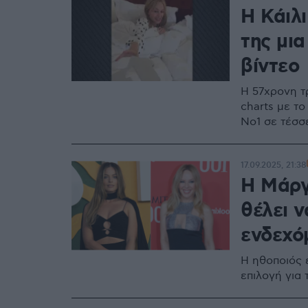
Η Κάιλι
της μια
βίντεο
Η 57χρονη τ
charts με το
Νο1 σε τέσσ
17.09.2025, 21:38
Η Μάργ
θέλει ν
ενδεχόμ
Η ηθοποιός ε
επιλογή για 