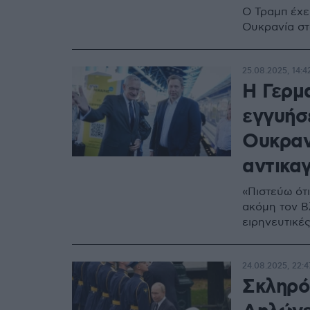
Ο Τραμπ έχε
Ουκρανία στ
25.08.2025, 14:4
Η Γερμ
εγγυήσ
Ουκρανί
αντικα
«Πιστεύω ότ
ακόμη τον Βλ
ειρηνευτικέ
24.08.2025, 22:4
Σκληρό