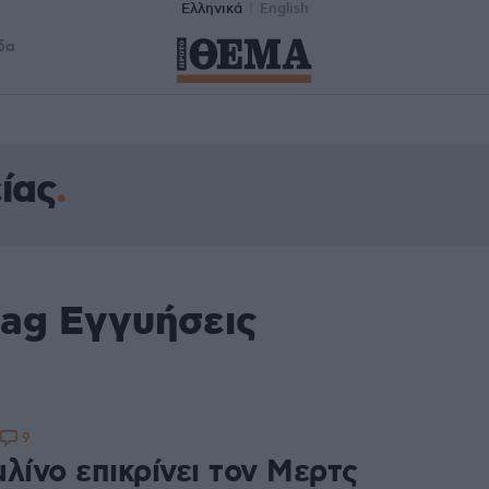
Ελληνικά
English
δα
ίας
tag Εγγυήσεις
9
λίνο επικρίνει τον Μερτς