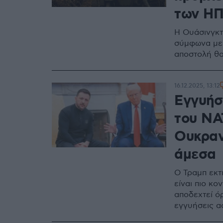
των ΗΠ
Η Ουάσινγκτ
σύμφωνα με 
αποστολή θα
16.12.2025, 13:12
Εγγυήσ
του ΝΑ
Ουκραν
άμεσα
Ο Τραμπ εκτ
είναι πιο κο
αποδεχτεί όρ
εγγυήσεις α