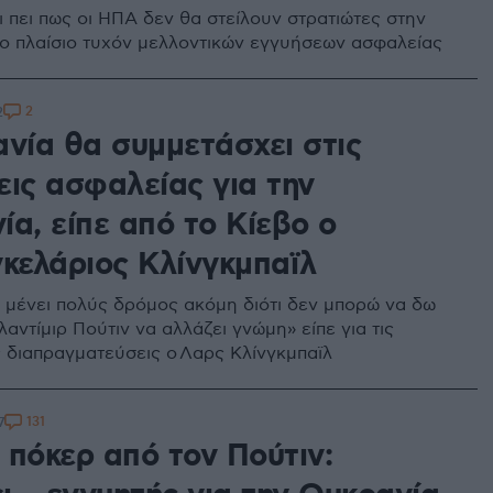
ι πει πως οι ΗΠΑ δεν θα στείλουν στρατιώτες στην
ο πλαίσιο τυχόν μελλοντικών εγγυήσεων ασφαλείας
2
2
ανία θα συμμετάσχει στις
εις ασφαλείας για την
α, είπε από το Κίεβο ο
γκελάριος Κλίνγκμπαϊλ
ι μένει πολύς δρόμος ακόμη διότι δεν μπορώ να δω
αντίμιρ Πούτιν να αλλάζει γνώμη» είπε για τις
ς διαπραγματεύσεις ο Λαρς Κλίνγκμπαϊλ
131
7
 πόκερ από τον Πούτιν: