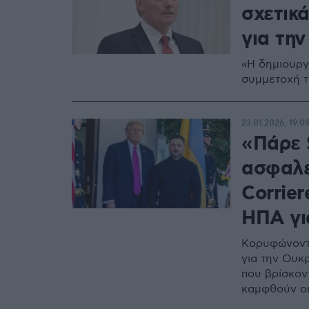
σχετικά
για τη
«Η δημιουργ
συμμετοχή τ
23.01.2026, 19:0
«Πάρε 
ασφαλε
Corrie
ΗΠΑ για
Κορυφώνοντα
για την Ουκρ
που βρίσκον
καμφθούν οι