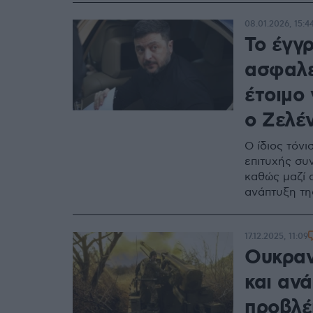
08.01.2026, 15:4
Το έγγρ
ασφαλε
έτοιμο 
ο Ζελέ
Ο ίδιος τόνι
επιτυχής συ
καθώς μαζί 
ανάπτυξη τη
17.12.2025, 11:09
Ουκραν
και αν
προβλέ