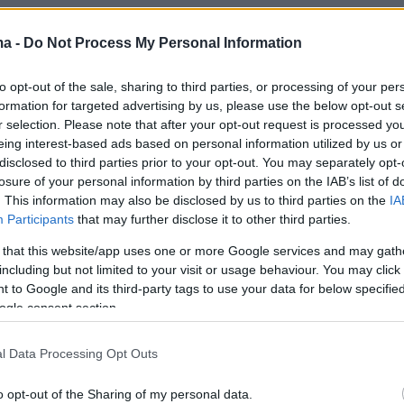
8
0
ma -
Do Not Process My Personal Information
κι: Χιλιάδες ξένα στρατεύματα
ται να αναπτυχθούν στην
to opt-out of the sale, sharing to third parties, or processing of your per
formation for targeted advertising by us, please use the below opt-out s
ία στο πλαίσιο των εγγυήσεων
r selection. Please note that after your opt-out request is processed y
ίας
eing interest-based ads based on personal information utilized by us or
disclosed to third parties prior to your opt-out. You may separately opt-
losure of your personal information by third parties on the IAB’s list of
ο Μακρόν είχε δηλώσει ότι 26 χώρες δεσμεύτηκαν
. This information may also be disclosed by us to third parties on the
IA
οχή εγγυήσεων ασφαλείας μετά τον πόλεμο – Αντιδρά
Participants
that may further disclose it to other third parties.
υ προειδοποίησε ότι κάθε δυτική δύναμη στην
οτελεί «θετικό στόχο» για τη Ρωσία
 that this website/app uses one or more Google services and may gath
including but not limited to your visit or usage behaviour. You may click 
 to Google and its third-party tags to use your data for below specifi
6
ogle consent section.
μαχοι της Ουκρανίας
ώνται σήμερα στο Παρίσι εν
l Data Processing Opt Outs
μφιβολιών για την υποστήριξη
o opt-out of the Sharing of my personal data.