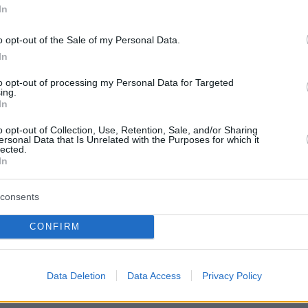
In
αμπ
o opt-out of the Sale of my Personal Data.
ορυφής, δια ζώσης και εξ αποστάσεως μέσω
ης, του «συνασπισμού των προθύμων», θα φέρει στο
In
 ηγέτες κυρίως από την Ευρώπη, αλλά και την Τουρκία,
to opt-out of processing my Personal Data for Targeted
ία και τον Καναδά
ing.
In
6
5
o opt-out of Collection, Use, Retention, Sale, and/or Sharing
ersonal Data that Is Unrelated with the Purposes for which it
ι: Περιμένουμε ως την 1η
lected.
In
βρίου να μάθουμε αν ο Πούτιν
ται να κάτσει στο τραπέζι
consents
ς για τις εγγυήσεις ασφαλείας της Ουκρανίας πρέπει
CONFIRM
 επειγόντως σε επίπεδο ηγετών», τόνισε ο Ουκρανός
πισημαίνοντας πως η Ρωσία έχει συγκεντρώσει
ατιώτες γύρω από το Ποκρόβσκ
Data Deletion
Data Access
Privacy Policy