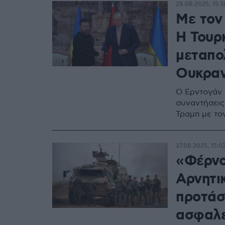
28.08.2025, 15:3
Με τον 
Η Τουρ
μεταπο
Ουκραν
Ο Ερντογάν 
συναντήσεις
Τραμπ με τον
27.08.2025, 15:0
«Φέρνο
Αρνητι
προτάσε
ασφαλε