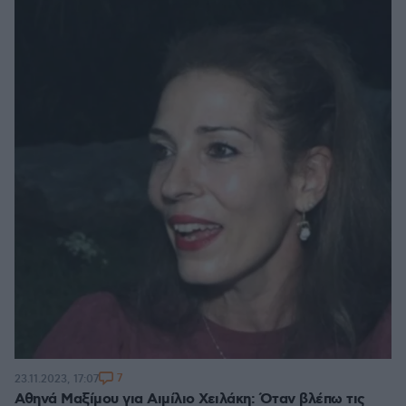
7
23.11.2023, 17:07
Αθηνά Μαξίμου για Αιμίλιο Χειλάκη: Όταν βλέπω τις