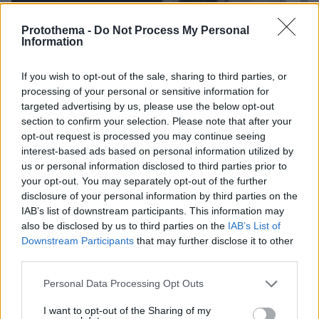
61
28.07.2025, 15:41
Protothema -
Do Not Process My Personal
Ο Αιμίλιος Χειλάκης και η Αθηνά Μαξίμου
Information
απεγκλωβίστηκαν από την πυρκαγιά στα Κύθηρα - «Μας
άφησαν στο έλεος του Θεού», δήλωσε η ηθοποιός
If you wish to opt-out of the sale, sharing to third parties, or
Δεν έγινε τίποτα απολύτως πέρα από τρεις ρίψεις που
processing of your personal or sensitive information for
targeted advertising by us, please use the below opt-out
μετά τα αεροπλάνα έφυγαν και μας άφησαν μόνους,
section to confirm your selection. Please note that after your
σημείωσε
opt-out request is processed you may continue seeing
interest-based ads based on personal information utilized by
us or personal information disclosed to third parties prior to
your opt-out. You may separately opt-out of the further
disclosure of your personal information by third parties on the
IAB’s list of downstream participants. This information may
also be disclosed by us to third parties on the
IAB’s List of
Downstream Participants
that may further disclose it to other
third parties.
Please note that this website/app uses one or more Google
Personal Data Processing Opt Outs
services and may gather and store information including but
not limited to your visit or usage behaviour. You may click to
I want to opt-out of the Sharing of my