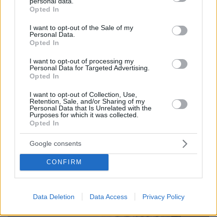
personal data.
grant or deny consent to Google and its third-party tags to
Opted In
use your data for below specified purposes in below Google
consent section.
I want to opt-out of the Sale of my
Personal Data.
Opted In
I want to opt-out of processing my
Personal Data for Targeted Advertising.
Opted In
I want to opt-out of Collection, Use,
Retention, Sale, and/or Sharing of my
24.07.2025, 06:22
Personal Data that Is Unrelated with the
Αιμίλιος Χειλάκης, Αθηνά Μαξίμου και Θανάσης
Purposes for which it was collected.
Opted In
Κουρλαμπάς κάνουν «#Cancel» στο Θέατρο Αθηνών
Ανεβάζουν μια μαύρη κωμωδία για την πολιτική
Google consents
ορθότητα, την cancel culture και τη μάχη για
πολιτισμική ταυτότητα
CONFIRM
Data Deletion
Data Access
Privacy Policy