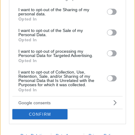
services and may gather and store information including but
not limited to your visit or usage behaviour. You may click to
I want to opt-out of the Sharing of my
personal data.
grant or deny consent to Google and its third-party tags to
Opted In
use your data for below specified purposes in below Google
consent section.
I want to opt-out of the Sale of my
Personal Data.
Opted In
I want to opt-out of processing my
Personal Data for Targeted Advertising.
Opted In
I want to opt-out of Collection, Use,
Retention, Sale, and/or Sharing of my
Personal Data that Is Unrelated with the
Purposes for which it was collected.
Opted In
Google consents
CONFIRM
45
03.09.2025, 12:20
Ποια είναι η γυναίκα που στοχοποίησαν οι στασιαστές
της Μονής Σινά - Μιλά για ανθρωποφαγία και