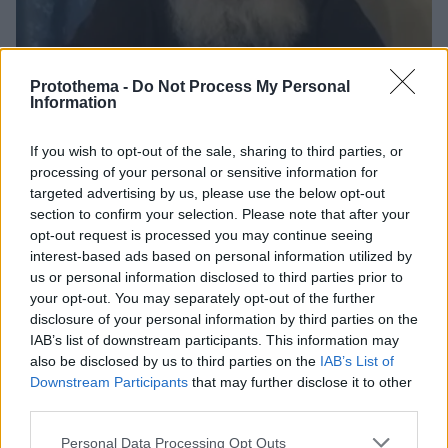
Protothema -
Do Not Process My Personal
Information
If you wish to opt-out of the sale, sharing to third parties, or
7
03.09.2025, 23:20
processing of your personal or sensitive information for
Παρέμβαση από το Πατριαρχείο Ιεροσολύμων για την
targeted advertising by us, please use the below opt-out
κρίση στη Μονή Σινά: Καλεί τον Αρχιεπίσκοπο Δαμιανό
section to confirm your selection. Please note that after your
για εξηγήσεις
opt-out request is processed you may continue seeing
interest-based ads based on personal information utilized by
Το Πατριαρχείο του ζητά να ανοίξει τις πύλες της
us or personal information disclosed to third parties prior to
Μονής - Αν και οι «στασιαστές» μοναχοί έδειξαν
your opt-out. You may separately opt-out of the further
διάθεση συνεννόησης και αποδέχθηκαν την πρόταση
disclosure of your personal information by third parties on the
να δρομολογήσει ο ίδιος ο Αρχιεπίσκοπος Σινά τη
IAB’s list of downstream participants. This information may
διαδοχή του, εκείνος ανακάλεσε
also be disclosed by us to third parties on the
IAB’s List of
Downstream Participants
that may further disclose it to other
third parties.
Please note that this website/app uses one or more Google
Personal Data Processing Opt Outs