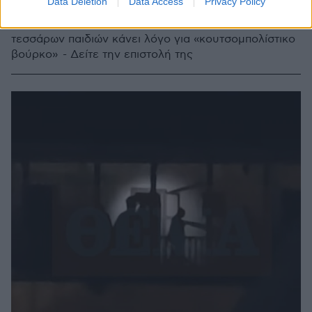
Data Deletion
Data Access
Privacy Policy
κανιβαλισμό, τι λέει για τη γνωριμία της με τον Δαμιανό
Η 70χρονη, συνταξιούχος καθηγήτρια και μητέρα
τεσσάρων παιδιών κάνει λόγο για «κουτσομπολίστικο
βούρκο» - Δείτε την επιστολή της