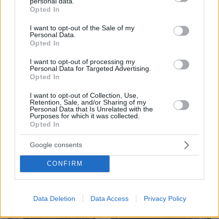
personal data.
Δένδια για τον Άγνωστο Στρατιώτη
grant or deny consent to Google and its third-party tags to
Opted In
use your data for below specified purposes in below Google
Κυβερνητικά στελέχη στηρίζουν τον υπουργό
consent section.
I want to opt-out of the Sale of my
Εθνικής Άμυνας λέγοντας ότι το ΥΠΕΘΑ δεν
Personal Data.
πρόκειται να επιτρέψει την καθ’ οιονδήποτε τρόπο
Opted In
υποβάθμιση του Μνημείου - Μπαράζ ανακοινώσεων
τις τελευταίες 24 ώρες για το Μνημείο
I want to opt-out of processing my
Personal Data for Targeted Advertising.
Opted In
I want to opt-out of Collection, Use,
Retention, Sale, and/or Sharing of my
Personal Data that Is Unrelated with the
Purposes for which it was collected.
Opted In
Google consents
CONFIRM
Data Deletion
Data Access
Privacy Policy