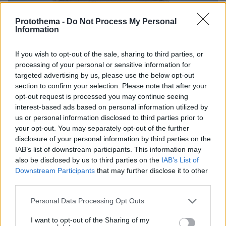
Protothema -
Do Not Process My Personal
Information
If you wish to opt-out of the sale, sharing to third parties, or
processing of your personal or sensitive information for
targeted advertising by us, please use the below opt-out
section to confirm your selection. Please note that after your
opt-out request is processed you may continue seeing
interest-based ads based on personal information utilized by
us or personal information disclosed to third parties prior to
your opt-out. You may separately opt-out of the further
disclosure of your personal information by third parties on the
IAB’s list of downstream participants. This information may
also be disclosed by us to third parties on the
IAB’s List of
Downstream Participants
that may further disclose it to other
third parties.
193
24.10.2025, 14:42
Please note that this website/app uses one or more Google
Personal Data Processing Opt Outs
Αναίρεσε τη θέση του σε χρόνο ρεκόρ, λέει η
services and may gather and store information including but
κυβέρνηση για τον Δούκα μετά την αντιπαράθεση με
not limited to your visit or usage behaviour. You may click to
I want to opt-out of the Sharing of my