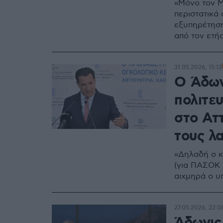
«Μόνο τον Μ
περιστατικά
εξυπηρέτηση
από τον ετή
31.05.2026, 15:12
Ο Άδων
πολιτε
στο Ατ
τους λα
«Δηλαδή ο κ
(για ΠΑΣΟΚ 
αιχμηρά ο υ
27.05.2026, 22:0