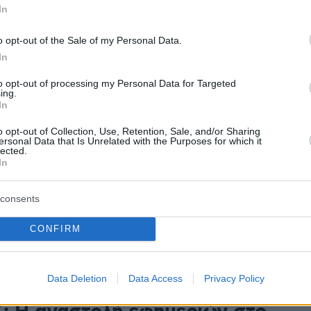
In
Υγείας θύμισε ότι με νόμο της κυβέρνησης
πό το 2024, οι ίδιοι οι Δικαστές και οι Εισαγγελείς σε
o opt-out of the Sale of my Personal Data.
ψηφίζουν σε μυστική διαδικασία ποιον επιθυμούν να
In
η θέση αυτή
to opt-out of processing my Personal Data for Targeted
ing.
In
148
4
άδης: Το ΠΑΣΟΚ των
o opt-out of Collection, Use, Retention, Sale, and/or Sharing
ersonal Data that Is Unrelated with the Purposes for which it
οφρουρών και των κλαδικών
lected.
In
ρεί εμένα για ρουσφέτια!
consents
ένα κανένα παράνομο ρουσφέτι στην ζωή μου - Έχω
ί, ανταποκρίνομαι και θα ανταποκρίνομαι σε αιτήματα
CONFIRM
φους όλων των κομμάτων και αλλά και απλών
Data Deletion
Data Access
Privacy Policy
11
9