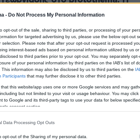
 Γεωργιάδης στο protothema: Η
πάρει 40%, ο Τσίπρας μου
ma -
Do Not Process My Personal Information
 ως αντίπαλος, ο Ανδρουλάκης
to opt-out of the sale, sharing to third parties, or processing of your per
ει για πολιτική
formation for targeted advertising by us, please use the below opt-out s
r selection. Please note that after your opt-out request is processed y
σταντοπούλου: Έχει πρόβλημα η κοπέλα - Για
eing interest-based ads based on personal information utilized by us or
Ας παίξει ΠΡΟ.ΠΟ, δεν κάνει για πολιτικός - Για
disclosed to third parties prior to your opt-out. You may separately opt-
: Αν είχε πολιτική εμπειρία θα αποσυρόταν μετά από
losure of your personal information by third parties on the IAB’s list of
ευτική συγκέντρωσή της - Πώς πήρε την απόφαση για
. This information may also be disclosed by us to third parties on the
IA
μαλλιών
Participants
that may further disclose it to other third parties.
 that this website/app uses one or more Google services and may gath
95
9
including but not limited to your visit or usage behaviour. You may click 
άδης: Ο Ανδρουλάκης αφήνει
 to Google and its third-party tags to use your data for below specifi
ogle consent section.
 υπονοούμενα για τους
ς, για να δείτε πώς πέφτουν οι
l Data Processing Opt Outs
o opt-out of the Sharing of my personal data.