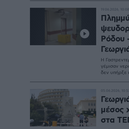
19.06.2026, 10:0
Πλημμύ
ψευδορ
Ρόδου 
Γεωργι
Η Γαστρεντε
γέμισαν νερ
δεν υπήρξε 
05.06.2026, 10:5
Γεωργι
μέσος 
στα ΤΕ