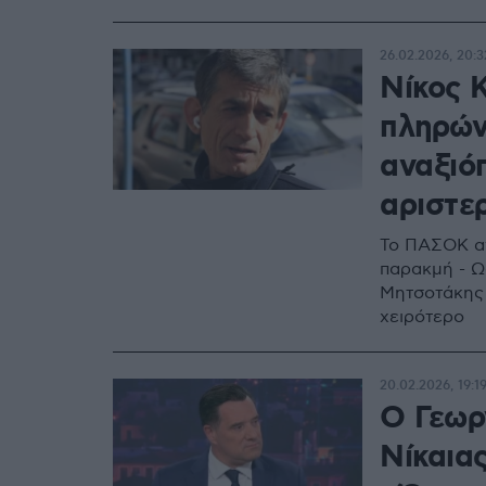
26.02.2026, 20:3
Νίκος 
πληρών
αναξιό
αριστε
Το ΠΑΣΟΚ αν
παρακμή - Ω
Μητσοτάκης 
χειρότερο
20.02.2026, 19:1
Ο Γεωρ
Νίκαια