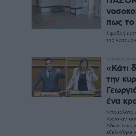
ΠΑΣΟΚ:
νοσοκο
πως το
Σφοδρή κριτ
της λειτουρ
19.03.2026, 00:0
«Κάτι 
την κυ
Γεωργιά
ένα κρα
Mπουρλότο σ
Κωνσταντοπο
Άδωνι Γεωργ
εξελίχθηκε 