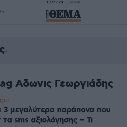
Ελληνικά
English
δα
ς
tag Αδωνις Γεωργιάδης
13
2
α 3 μεγαλύτερα παράπονα που
 τα sms αξιολόγησης – Τι