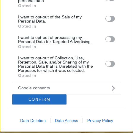
personal data.
με ισχυρή τοξική, αλλά και θεραπευτική δράση
grant or deny consent to Google and its third-party tags to
Opted In
use your data for below specified purposes in below Google
consent section.
I want to opt-out of the Sale of my
Personal Data.
Opted In
I want to opt-out of processing my
Personal Data for Targeted Advertising.
Opted In
I want to opt-out of Collection, Use,
Retention, Sale, and/or Sharing of my
Personal Data that Is Unrelated with the
Purposes for which it was collected.
Opted In
Google consents
CONFIRM
Data Deletion
Data Access
Privacy Policy