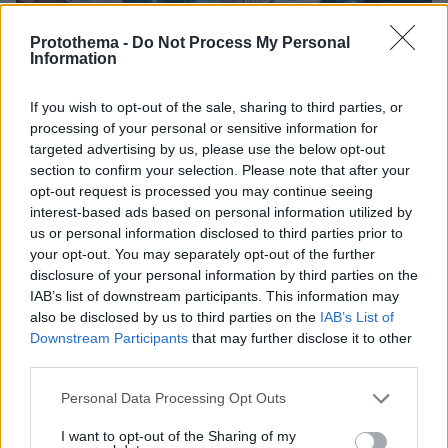
Protothema -
Do Not Process My Personal
Information
If you wish to opt-out of the sale, sharing to third parties, or
processing of your personal or sensitive information for
targeted advertising by us, please use the below opt-out
section to confirm your selection. Please note that after your
opt-out request is processed you may continue seeing
interest-based ads based on personal information utilized by
us or personal information disclosed to third parties prior to
your opt-out. You may separately opt-out of the further
disclosure of your personal information by third parties on the
IAB’s list of downstream participants. This information may
09.02.2026, 13:01
also be disclosed by us to third parties on the
IAB’s List of
Ένας καθηγητής παρουσιάζει 10 τοξικά φυτά με
θεραπευτική δράση
Downstream Participants
that may further disclose it to other
third parties.
Ορισμένα φυτά μπορούν να θεραπεύσουν, αλλά
χωρίς καθοδήγηση και σωστή δοσολογία μπορεί να
Please note that this website/app uses one or more Google
Personal Data Processing Opt Outs
γίνουν εξαιρετικά επικίνδυνα. Ένας καθηγητής
services and may gather and store information including but
αναλύει όλα όσα θα πρέπει να γνωρίζουμε για φυτά
not limited to your visit or usage behaviour. You may click to
I want to opt-out of the Sharing of my