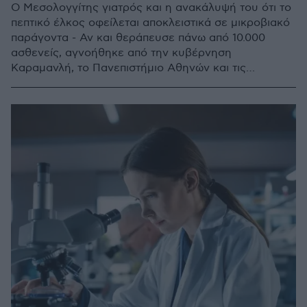
Ο Μεσολογγίτης γιατρός και η ανακάλυψή του ότι το
πεπτικό έλκος οφείλεται αποκλειστικά σε μικροβιακό
παράγοντα - Αν και θεράπευσε πάνω από 10.000
ασθενείς, αγνοήθηκε από την κυβέρνηση
Καραμανλή, το Πανεπιστήμιο Αθηνών και τις
φαρμακευτικές εταιρείες - Το θαυματουργό Elgaco -
Η ανακάλυψη τη δεκαετία του ’80 από τους
Αυστραλούς Marshall και Warren