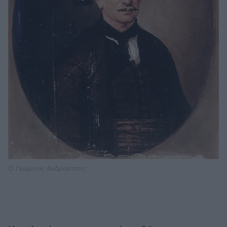
O Γεώργιος Ανδρούτσος