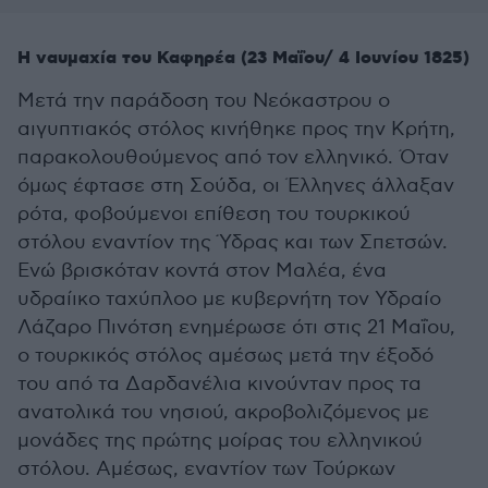
Η ναυμαχία του Καφηρέα (23 Μαΐου/ 4 Ιουνίου 1825)
Μετά την παράδοση του Νεόκαστρου ο
αιγυπτιακός στόλος κινήθηκε προς την Κρήτη,
παρακολουθούμενος από τον ελληνικό. Όταν
όμως έφτασε στη Σούδα, οι Έλληνες άλλαξαν
ρότα, φοβούμενοι επίθεση του τουρκικού
στόλου εναντίον της Ύδρας και των Σπετσών.
Ενώ βρισκόταν κοντά στον Μαλέα, ένα
υδραίικο ταχύπλοο με κυβερνήτη τον Υδραίο
Λάζαρο Πινότση ενημέρωσε ότι στις 21 Μαΐου,
ο τουρκικός στόλος αμέσως μετά την έξοδό
του από τα Δαρδανέλια κινούνταν προς τα
ανατολικά του νησιού, ακροβολιζόμενος με
μονάδες της πρώτης μοίρας του ελληνικού
στόλου. Αμέσως, εναντίον των Τούρκων