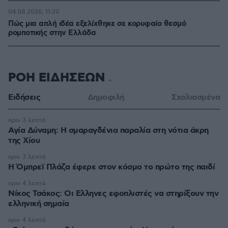
04.08.2026, 11:20
Πώς μια απλή ιδέα εξελίχθηκε σε κορυφαίο θεσμό
ρομποτικής στην Ελλάδα
ΡΟΗ ΕΙΔΗΣΕΩΝ
Ειδήσεις
Δημοφιλή
Σχολιασμένα
πριν 3 λεπτά
Αγία Δύναμη: H σμαραγδένια παραλία στη νότια άκρη
της Χίου
πριν 3 λεπτά
Η Όμπρεϊ Πλάζα έφερε στον κόσμο το πρώτο της παιδί
πριν 4 λεπτά
Νίκος Τσάκος: Οι Ελληνες εφοπλιστές να στηρίξουν την
ελληνική σημαία
πριν 4 λεπτά