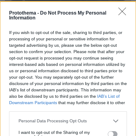
Protothema -
Do Not Process My Personal
Information
If you wish to opt-out of the sale, sharing to third parties, or
processing of your personal or sensitive information for
targeted advertising by us, please use the below opt-out
section to confirm your selection. Please note that after your
O Γεώργιος Σαχτούρης
opt-out request is processed you may continue seeing
interest-based ads based on personal information utilized by
us or personal information disclosed to third parties prior to
Η ναυμαχία ξεκίνησε και αρχικά ήταν
your opt-out. You may separately opt-out of the further
αμφίρροπη. Μάλιστα το μπριγκαντίνι του
disclosure of your personal information by third parties on the
IAB’s list of downstream participants. This information may
Σαχτούρη, η «Αθήνα» είχε υποστεί σοβαρές
also be disclosed by us to third parties on the
IAB’s List of
ζημιές. Κατά ευτυχή συγκυρία, μία από τις
Downstream Participants
that may further disclose it to other
εχθρικές φρεγάτες δεν μπορούσε να
third parties.
κυβερνηθεί καθώς τμήματά της έπεσαν
Please note that this website/app uses one or more Google
Personal Data Processing Opt Outs
σοβράνο (από την πλευρά του πλοίου που
services and may gather and store information including but
χτυπά ο άνεμος). Αν και είχε τα σήματα του
not limited to your visit or usage behaviour. You may click to
I want to opt-out of the Sharing of my