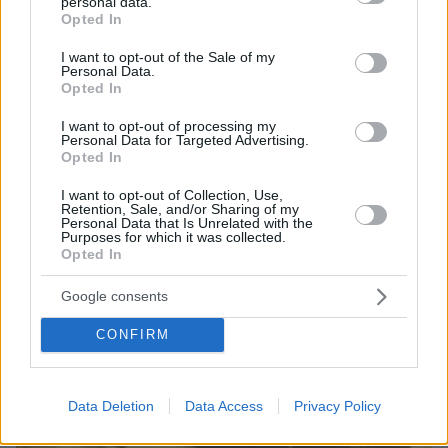
personal data.
Καπουδάν πασά, δεν επέβαινε σ’ αυτή ο
grant or deny consent to Google and its third-party tags to
Opted In
use your data for below specified purposes in below Google
Χοσρέφ, για τον φόβο των πυρπολικών.
consent section.
I want to opt-out of the Sale of my
Επρόκειτο για τη φρεγάτα «Χαζινέ Γκεμισί».
Personal Data.
Δίκροτο πλοίο 64 κανονιών με 650 άτομα
Opted In
πλήρωμα! Σ’ αυτήν επέβαιναν επίσης 150
I want to opt-out of processing my
τουλάχιστον κανονιέρηδες με προορισμό το
Personal Data for Targeted Advertising.
Opted In
Μεσολόγγι. Υπήρχαν ακόμα πολλά πυρομαχικά,
σχεδίες για τη λιμνοθάλασσα και το ταμείο του
I want to opt-out of Collection, Use,
Retention, Sale, and/or Sharing of my
στόλου.
Personal Data that Is Unrelated with the
Purposes for which it was collected.
Opted In
Google consents
CONFIRM
Data Deletion
Data Access
Privacy Policy