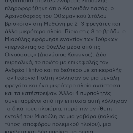
αιγυπτιακό στόλο.Ο Ανδρέας Μιαούλης
πληροφορήθηκε ότι ο Καπουδάν πασάς, ο
Αρχιναύαρχος του Οθωμανικού Στόλου
βρισκόταν στη Μεθώνη με 2- 3 φρεγάτες και
άλλα μικρότερα πλοία. Γύρω στις 8 το βράδυ, ο
Μιαούλης εφόρμησε εναντίον των Τούρκων
«περνώντας σα θύελλα μέσα από τις
Οινούσσες» (Διονύσιος Κόκκινος). Δύο
πυρπολικά, το πρώτο με επικεφαλής τον
Ανδρέα Πιπίνο και το δεύτερο με επικεφαλής
τον Γεώργιο Πολίτη κόλλησαν σε μια μεγάλη
φρεγάτα και ένα μικρότερο πλοίο αντίστοιχα
και τα κατέστρεψαν. Άλλοι 4 πυρπολητές
συνεπαρμένοι από την επιτυχία αυτή κόλλησαν
τα δικά τους πλοιάρια, παρά την αντίθετη
εντολή του Μιαούλη σε μια γαβάρα (παλιός
τύπος ιστιοφόρου πολεμικού πλοίου), μια
κορβέτα και δύο μπρίκια, τα οποία