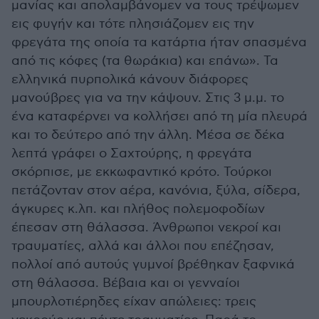
μανίας και απολαμβάνομεν να τους τρέψωμεν
εις φυγήν και τότε πλησιάζομεν εις την
φρεγάτα της οποία τα κατάρτια ήταν σπασμένα
από τις κόφες (τα θωράκια) και επάνω». Τα
ελληνικά πυρπολικά κάνουν διάφορες
μανούβρες για να την κάψουν. Στις 3 μ.μ. το
ένα καταφέρνει να κολλήσει από τη μία πλευρά
και το δεύτερο από την άλλη. Μέσα σε δέκα
λεπτά γράφει ο Σαχτούρης, η φρεγάτα
σκόρπισε, με εκκωφαντικό κρότο. Τούρκοι
πετάζονταν στον αέρα, κανόνια, ξύλα, σίδερα,
άγκυρες κ.λπ. και πλήθος πολεμοφοδίων
έπεσαν στη θάλασσα. Άνθρωποι νεκροί και
τραυματίες, αλλά και άλλοι που επέζησαν,
πολλοί από αυτούς γυμνοί βρέθηκαν ξαφνικά
στη θάλασσα. Βέβαια και οι γενναίοι
μπουρλοτιέρηδες είχαν απώλειες: τρεις