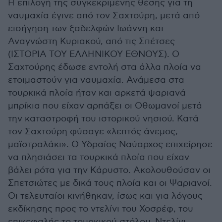
Η επιλογή της συγκεκριμένης θέσης για τη
ναυμαχία έγινε από τον Σαχτούρη, μετά από
εισήγηση των ξαδελφών Ιωάννη και
Αναγνώστη Κυριακού, από τις Σπέτσες
(ΙΣΤΟΡΙΑ ΤΟΥ ΕΛΛΗΝΙΚΟΥ ΕΘΝΟΥΣ). Ο
Σαχτούρης έδωσε εντολή στα άλλα πλοία να
ετοιμαστούν για ναυμαχία. Ανάμεσα στα
τουρκικά πλοία ήταν και αρκετά ψαριανά
μπρίκια που είχαν αρπάξει οι Οθωμανοί μετά
την καταστροφή του ιστορικού νησιού. Κατά
τον Σαχτούρη φύσαγε «λεπτός άνεμος,
μαϊστραλάκι». Ο Υδραίος Ναύαρχος επιχείρησε
να πλησιάσει τα τουρκικά πλοία που είχαν
βάλει ρότα για την Κάρυστο. Ακολουθούσαν οι
Σπετσιώτες με δικά τους πλοία και οι Ψαριανοί.
Οι τελευταίοι κινήθηκαν, ίσως και για λόγους
εκδίκησης προς το ντελίνι του Χοσρέφ, του
επικεφαλής το τουρκικού στόλου. Ντελίνι