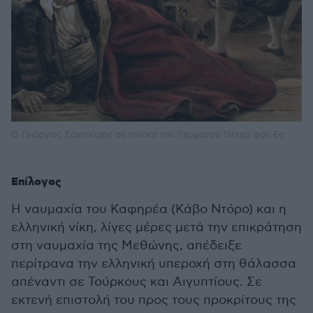
Ο Γεώργιος Σαχτούρης σε πίνακα του Γερμανού Πέτερ φον Ες
Επίλογος
Η ναυμαχία του Καφηρέα (Κάβο Ντόρο) και η
ελληνική νίκη, λίγες μέρες μετά την επικράτηση
στη ναυμαχία της Μεθώνης, απέδειξε
περίτρανα την ελληνική υπεροχή στη θάλασσα
απέναντι σε Τούρκους και Αιγυπτίους. Σε
εκτενή επιστολή του προς τους προκρίτους της