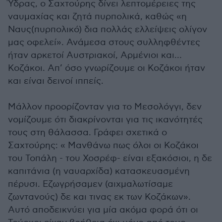
Ύδρας, ο Σαχτούρης δίνει λεπτομέρειες της
ναυμαχίας και ζητά πυρπολικά, καθώς «η
Ναυς(πυρπολικό) δια πολλάς ελλείψεις ολίγον
μας οφελεί». Ανάμεσα στους συλληφθέντες
ήταν αρκετοί Αυστριακοί, Αρμένιοι και…
Κοζάκοι. Απ’ όσο γνωρίζουμε οι Κοζάκοι ήταν
και είναι δεινοί ιππείς.
Μάλλον προορίζονταν για το Μεσολόγγι, δεν
νομίζουμε ότι διακρίνονται για τις ικανότητές
τους στη θάλασσα. Γράφει σχετικά ο
Σαχτούρης: « Μανθάνω πως όλοι οι Κοζάκοι
του Τοπάλη - του Χοσρέφ- είναι εξακόσιοι, η δε
καπιτάνια (η ναυαρχίδα) κατασκευασμένη
πέρυσι. Εζωγρήσαμεν (αιχμαλωτίσαμε
ζωντανούς) δε και τινας εκ των Κοζάκων».
Αυτό αποδεικνύει για μία ακόμα φορά ότι οι