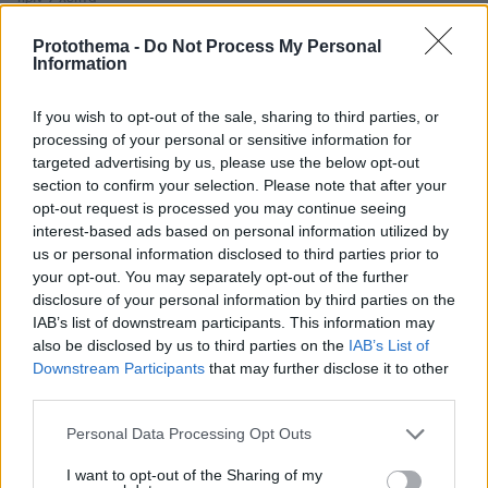
Το «άλυτο πρόβλημα» των Χούθι: Γιατί χίλια πλήγματα
δεν ήταν αρκετά για να σταματήσουν την απειλή
Protothema -
Do Not Process My Personal
Information
πριν 10 λεπτά
Φωτιά στο Σπήλαιο Ορεστιάδας, σηκώθηκε ελικόπτερο
If you wish to opt-out of the sale, sharing to third parties, or
πριν 16 λεπτά
processing of your personal or sensitive information for
Η Σύμη της αρχοντιάς και του φυσικού πλούτου
targeted advertising by us, please use the below opt-out
section to confirm your selection. Please note that after your
πριν 21 λεπτά
opt-out request is processed you may continue seeing
Η Σίσσυ Χρηστίδου φωτογραφήθηκε με μονοκίνι σε
interest-based ads based on personal information utilized by
παραλία στα Χανιά
us or personal information disclosed to third parties prior to
πριν 30 λεπτά
your opt-out. You may separately opt-out of the further
Δύο συλλήψεις για παράνομη μεταφορά μεταναστών σε
disclosure of your personal information by third parties on the
Έβρο και Ροδόπη
IAB’s list of downstream participants. This information may
also be disclosed by us to third parties on the
IAB’s List of
πριν 36 λεπτά
Ένας γιατρός δίνει 5 απλές συμβουλές που χαρίζουν
Downstream Participants
that may further disclose it to other
υγεία μετά τα 50
third parties.
πριν 36 λεπτά
Please note that this website/app uses one or more Google
Personal Data Processing Opt Outs
Τι πρέπει να έχετε μαζί στην παραλία με τον σκύλο σας
services and may gather and store information including but
not limited to your visit or usage behaviour. You may click to
I want to opt-out of the Sharing of my