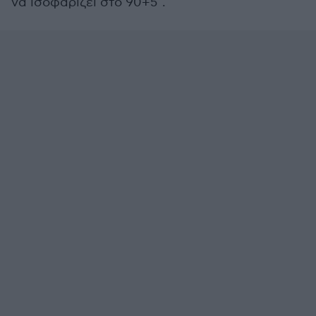
να ισοφαρίζει στο 90+5΄.