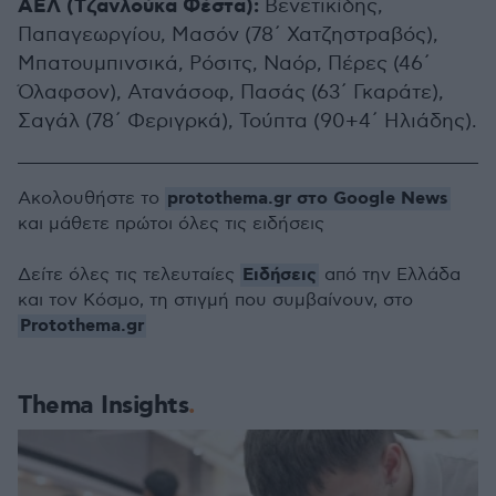
ΑΕΛ (Τζανλούκα Φέστα):
Βενετικίδης,
Παπαγεωργίου, Μασόν (78΄ Χατζηστραβός),
Μπατουμπινσικά, Ρόσιτς, Ναόρ, Πέρες (46΄
Όλαφσον), Ατανάσοφ, Πασάς (63΄ Γκαράτε),
Σαγάλ (78΄ Φεριγρκά), Τούπτα (90+4΄ Ηλιάδης).
protothema.gr στο Google News
Ακολουθήστε το
και μάθετε πρώτοι όλες τις ειδήσεις
Ειδήσεις
Δείτε όλες τις τελευταίες
από την Ελλάδα
και τον Κόσμο, τη στιγμή που συμβαίνουν, στο
Protothema.gr
Thema Insights