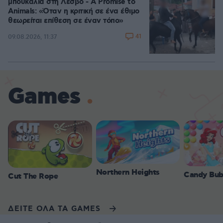
μπουκάλια στη Λέσβο - A Promise to
Animals: «Όταν η κριτική σε ένα έθιμο
θεωρείται επίθεση σε έναν τόπο»
41
09.08.2026, 11:37
Games
Northern Heights
Candy Bub
Cut The Rope
ΔΕΙΤΕ ΟΛΑ ΤΑ GAMES