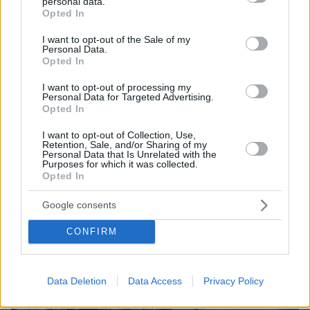
personal data.
grant or deny consent to Google and its third-party tags to
Opted In
ΔΕΙΤΕ ΟΛΕΣ ΤΙΣ ΕΙΔΗΣΕΙΣ
use your data for below specified purposes in below Google
consent section.
I want to opt-out of the Sale of my
Personal Data.
Opted In
ΤΑ ΠΙΟ ΔΗΜΟΦΙΛΗ
I want to opt-out of processing my
Personal Data for Targeted Advertising.
Opted In
I want to opt-out of Collection, Use,
Retention, Sale, and/or Sharing of my
Personal Data that Is Unrelated with the
Purposes for which it was collected.
Opted In
Google consents
CONFIRM
Data Deletion
Data Access
Privacy Policy