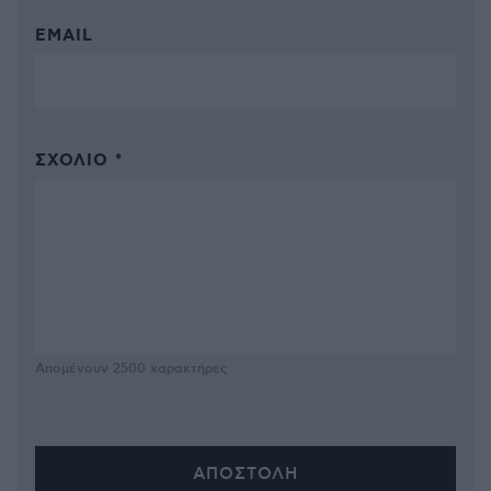
EMAIL
ΣΧΌΛΙΟ *
Απομένουν
2500
χαρακτήρες