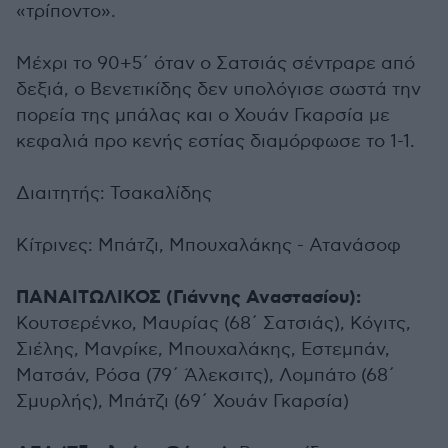
«τρίποντο».
Μέχρι το 90+5΄ όταν ο Σατσιάς σέντραρε από
δεξιά, ο Βενετικίδης δεν υπολόγισε σωστά την
πορεία της μπάλας και ο Χουάν Γκαρσία με
κεφαλιά προ κενής εστίας διαμόρφωσε το 1-1.
Διαιτητής: Τσακαλίδης
Κίτρινες: Μπάτζι, Μπουχαλάκης - Ατανάσοφ
ΠΑΝΑΙΤΩΛΙΚΟΣ (Γιάννης Αναστασίου):
Κουτσερένκο, Μαυρίας (68΄ Σατσιάς), Κόγιτς,
Σιέλης, Μανρίκε, Μπουχαλάκης, Εστεμπάν,
Ματσάν, Ρόσα (79΄ Άλεκσιτς), Λομπάτο (68΄
Σμυρλής), Μπάτζι (69΄ Χουάν Γκαρσία)