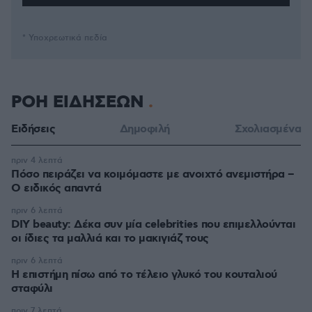
* Υποχρεωτικά πεδία
ΡΟΗ ΕΙΔΗΣΕΩΝ
Ειδήσεις
Δημοφιλή
Σχολιασμένα
πριν 4 λεπτά
Πόσο πειράζει να κοιμόμαστε με ανοιχτό ανεμιστήρα –
Ο ειδικός απαντά
πριν 6 λεπτά
DIY beauty: Δέκα συν μία celebrities που επιμελλούνται
οι ίδιες τα μαλλιά και το μακιγιάζ τους
πριν 6 λεπτά
Η επιστήμη πίσω από το τέλειο γλυκό του κουταλιού
σταφύλι
πριν 7 λεπτά