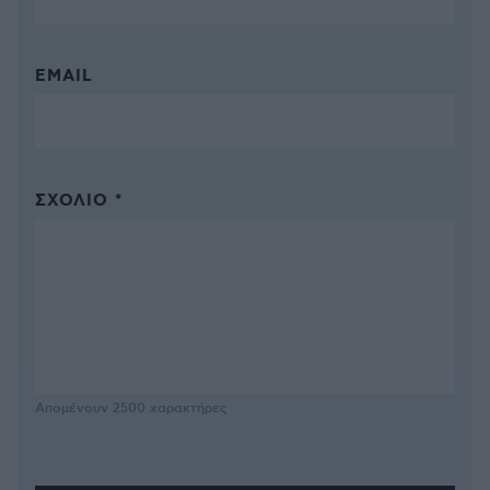
EMAIL
ΣΧΌΛΙΟ *
Απομένουν
2500
χαρακτήρες