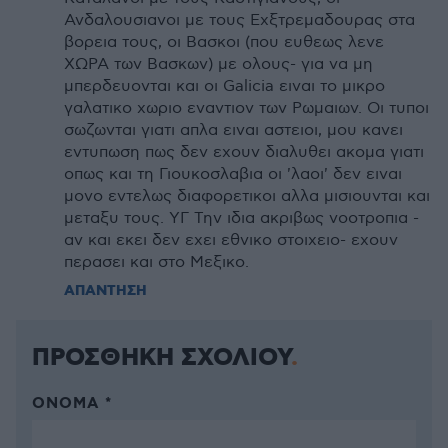
Ανδαλουσιανοι με τους Εχξτρεμαδουρας στα
βορεια τους, οι Βασκοι (που ευθεως λενε
ΧΩΡΑ των Βασκων) με ολους- για να μη
μπερδευονται και οι Galicia ειναι το μικρο
γαλατικο χωριο εναντιον των Ρωμαιων. Οι τυποι
σωζωνται γιατι απλα ειναι αστειοι, μου κανει
εντυπωση πως δεν εχουν διαλυθει ακομα γιατι
οπως και τη Γιουκοσλαβια οι 'λαοι' δεν ειναι
μονο εντελως διαφορετικοι αλλα μισιουνται και
μεταξυ τους. ΥΓ Την ιδια ακριβως νοοτροπια -
αν και εκει δεν εχει εθνικο στοιχειο- εχουν
περασει και στο Μεξικο.
ΑΠΑΝΤΗΣΗ
ΠΡΟΣΘΗΚΗ ΣΧΟΛΙΟΥ
ΌΝΟΜΑ *