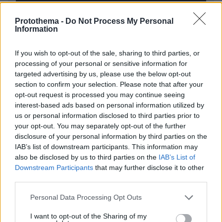
Protothema -
Do Not Process My Personal
Information
* Υποχρεωτικά πεδία
If you wish to opt-out of the sale, sharing to third parties, or
processing of your personal or sensitive information for
targeted advertising by us, please use the below opt-out
section to confirm your selection. Please note that after your
ΡΟΗ ΕΙΔΗΣΕΩΝ
opt-out request is processed you may continue seeing
interest-based ads based on personal information utilized by
Ειδήσεις
Δημοφιλή
Σχολιασμένα
us or personal information disclosed to third parties prior to
your opt-out. You may separately opt-out of the further
πριν 6 λεπτά
disclosure of your personal information by third parties on the
Το λάθος που κάνουμε και η ντομάτα χάνει την
IAB’s list of downstream participants. This information may
αντικαρκινική της δράση
also be disclosed by us to third parties on the
IAB’s List of
Downstream Participants
that may further disclose it to other
πριν 9 λεπτά
Μαίνεται η μεγάλη φωτιά στα Τίρανα, έφτασε μία ανάσα
third parties.
από σπίτια, εκκενώθηκαν χωριά, δείτε βίντεο
Please note that this website/app uses one or more Google
Personal Data Processing Opt Outs
πριν 9 λεπτά
services and may gather and store information including but
«Πίστευα ότι στα 40 η ζωή μου θα έχει μπει σε τάξη.
not limited to your visit or usage behaviour. You may click to
I want to opt-out of the Sharing of my