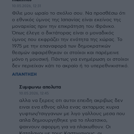
10.05.2026, 12:31
Φίλε μου ωραίο το σχόλιο σου. Να προσθέσω ότι
ο εθνικός ύμνος της Ισπανίας είναι εκείνος της
μοναρχίας πριν την επικράτηση του Φράνκο.
Όπως έλεγε ο δικτάτορας είναι ο μοναδικός
ύμνος που εκφράζει την ενότητα της χώρας. Το
1975 με την επαναφορά των δημοκρατικών
θεσμών αφαιρέθηκαν οι στοίχοι και παρέμεινε
μόνο η μουσική. Πάντως για ενημέρωση οι στοίχοι
δεν περιείχαν κάτι το ακραίο ή το υπερεθνικιστικό.
ΑΠΑΝΤΗΣΗ
Συμφωνω απολυτα
10.05.2026, 12:45
αλλα να ξερεις οτι αυτοι επειδη ακριβως δεν
ειναι ενα εθνος αλλα ενας αχταρμας κυρια
γυφτων/τσιγγανων με λιγο γαλλους μεσα που
απλα δημιουργηθηκε για το πλιατσικο,
ψαχνουν αφορμη για να πλακωθουν. Οι
Καταλανοι με τους Καστιγιανους, οι