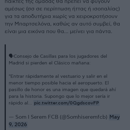
παίκτες της ομάδας θα πρέπει να φύγουν
αμέσως (σσ σε περίπτωση ήττας ή ισοπαλίας)
για τα αποδυτήρια χωρίς να χειροκροτήσουν
την Μπαρτσελόνα, καθώς αν αυτό συμβεί, θα
είναι μια εικόνα που θα... μείνει για πάντα.
🗣️Consejo de Casillas para los jugadores del
Madrid si pierden el Clásico mañana:
"Entrar rápidamente al vestuario y salir en el
menor tiempo posible hacia el aeropuerto. El
pasillo de honor es una imagen que quedará ahí
para la historia. Supongo que lo mejor sería ir
pic.twitter.com/0QgdscovFP
rápido al…
— Som I Serem FCB (@Somhiseremfcb)
May
9, 2026