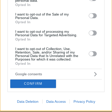
Δεν έχει και δεν πειράζει»
personal data.
grant or deny consent to Google and its third-party tags to
Opted In
use your data for below specified purposes in below Google
πριν 9 λεπτά
consent section.
Γλυκό ψυγείου με φρυγανιά και δύο κρέμες
I want to opt-out of the Sale of my
Personal Data.
Opted In
πριν 14 λεπτά
Βίντεο του «εξαφανισμένου» Μοτζτάμπα Χαμενεΐ
προαναγγέλλει η Τεχεράνη
I want to opt-out of processing my
Personal Data for Targeted Advertising.
Opted In
πριν 20 λεπτά
3 ενδιαφέροντα μουσεία μας φέρνουν στην ύπαιθρο της
I want to opt-out of Collection, Use,
Χίου και σε επαφή με τη μοναδική της φύση
Retention, Sale, and/or Sharing of my
Personal Data that Is Unrelated with the
πριν 21 λεπτά
Purposes for which it was collected.
Η Βανέσα Παραντί ανακοίνωσε ότι χώρισε με τον
Opted In
σύζυγό της έπειτα από οκτώ χρόνια γάμου
Google consents
πριν 30 λεπτά
Ισχυροί άνεμοι και ριπές έως 9 μποφόρ τη Δευτέρα:
CONFIRM
Ποιες περιοχές τίθενται σε κατάσταση κινητοποίησης
Red Code
πριν 30 λεπτά
Data Deletion
Data Access
Privacy Policy
Σκέρτσος: «Στατιστική παγίδα» το ότι 7 στους 10 έχουν
καταθέσεις κάτω από 1.000 ευρώ, τι δείχνουν τα