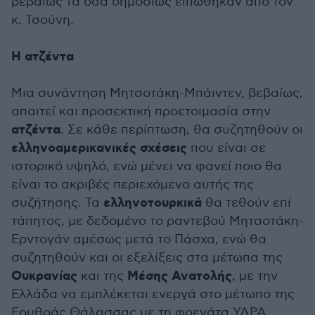
βεβαίως τα όσα δημοσίως ειπώθηκαν από τον
κ. Τσούνη.
Η ατζέντα
Μια συνάντηση Μητσοτάκη-Μπάιντεν, βεβαίως,
απαιτεί και προσεκτική προετοιμασία στην
ατζέντα
. Σε κάθε περίπτωση, θα συζητηθούν οι
ελληνοαμερικανικές σχέσεις
που είναι σε
ιστορικό υψηλό, ενώ μένει να φανεί ποιο θα
είναι το ακριβές περιεχόμενο αυτής της
ελληνοτουρκικά
συζήτησης. Τα
θα τεθούν επί
τάπητος, με δεδομένο το ραντεβού Μητσοτάκη-
Ερντογάν αμέσως μετά το Πάσχα, ενώ θα
συζητηθούν και οι εξελίξεις στα μέτωπα της
Ουκρανίας
Μέσης Ανατολής
και της
, με την
Ελλάδα να εμπλέκεται ενεργά στο μέτωπο της
Ερυθράς Θάλασσας με τη φρεγάτα ΥΔΡΑ.