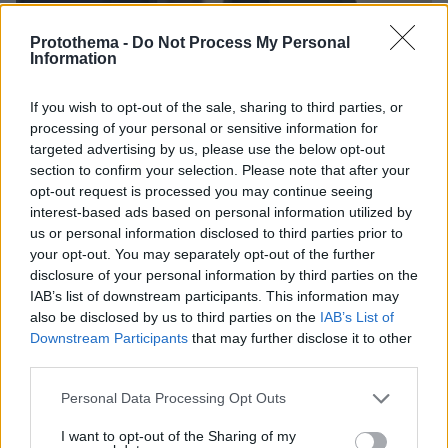
Protothema -
Do Not Process My Personal
Information
13.03.2024, 09:48
Την Κυριακή στο Κάιρο Φον ντερ Λάιεν, Μητσοτάκης και
Μελόνι για την βοήθεια 7,4 δισ. ευρώ στην Αίγυπτο, λένε οι
If you wish to opt-out of the sale, sharing to third parties, or
Financial Times
processing of your personal or sensitive information for
targeted advertising by us, please use the below opt-out
section to confirm your selection. Please note that after your
opt-out request is processed you may continue seeing
ΡΟΗ ΕΙΔΗΣΕΩΝ
interest-based ads based on personal information utilized by
us or personal information disclosed to third parties prior to
Ειδήσεις
Δημοφιλή
Σχολιασμένα
your opt-out. You may separately opt-out of the further
disclosure of your personal information by third parties on the
πριν 4 λεπτά
IAB’s list of downstream participants. This information may
Η απόλυτη υποκρισία του Ελληνικού κράτους
also be disclosed by us to third parties on the
IAB’s List of
Downstream Participants
that may further disclose it to other
ΓΙΑΝΝΗΣ ΣΕΡΕΤΗΣ
third parties.
πριν 4 λεπτά
Τεράστιο πρόβλημα στη μεσαία γραμμή, αποδοκιμασίες,
Please note that this website/app uses one or more Google
Personal Data Processing Opt Outs
πίεση και εναλλακτικές
services and may gather and store information including but
not limited to your visit or usage behaviour. You may click to
I want to opt-out of the Sharing of my
πριν 5 λεπτά