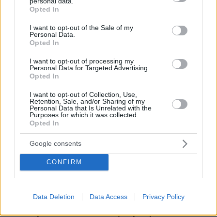
personal data.
Μετέτρεψαν χωράφι στη Χαλκηδόνα Θεσσαλονίκης σε
grant or deny consent to Google and its third-party tags to
Opted In
χωματερή με μπάζα από ανακαινίσεις, δύο συλλήψεις
use your data for below specified purposes in below Google
consent section.
I want to opt-out of the Sale of my
πριν 5 λεπτά
Personal Data.
Το μυστήριο με το «rainbow baby» λύθηκε μετά από 65
Opted In
χρόνια: Η πιο συγκινητική ιστορία υιοθεσίας
I want to opt-out of processing my
πριν 6 λεπτά
Personal Data for Targeted Advertising.
Συνεχίζει να γράφει ιστορία ο Άλεν: «Σέρβιρε» τον
Opted In
Μέσι σε εντυπωσιακή εμφάνιση με 3 ασίστ
I want to opt-out of Collection, Use,
πριν 6 λεπτά
Retention, Sale, and/or Sharing of my
Κράζεις, θαυμάζεις - Ξεπούλησε αυτό το αυτοκίνητο
Personal Data that Is Unrelated with the
Purposes for which it was collected.
Opted In
πριν 12 λεπτά
Ιλαρά: Ακριβό το τίμημα της χαμηλής εμβολιαστικής
κάλυψης στις ΗΠΑ – Κάθε κρούσμα κοστίζει πάνω από
Google consents
53.000 δολάρια
CONFIRM
πριν 14 λεπτά
Νεαρή γυναίκα από την Αιθιοπία έγινε viral με τη φυσική
ομορφιά της, δείτε την εντυπωσιακή μεταμόρφωσή της
Data Deletion
Data Access
Privacy Policy
πριν 14 λεπτά
Η Δανάη Παππά κάνει διακοπές στην Εύβοια: Κανένα