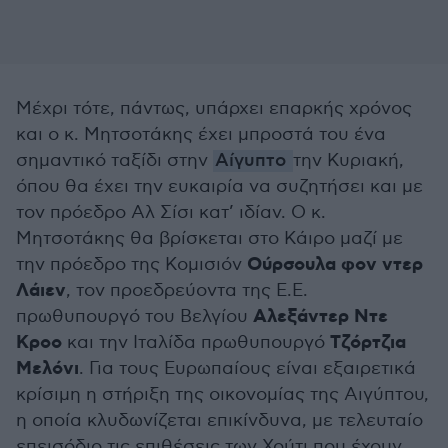
Μέχρι τότε, πάντως, υπάρχει επαρκής χρόνος
και ο κ. Μητσοτάκης έχει μπροστά του ένα
σημαντικό ταξίδι στην
Αίγυπτο
την Κυριακή,
όπου θα έχει την ευκαιρία να συζητήσει και με
τον πρόεδρο Αλ Σίσι κατ’ ιδίαν. Ο κ.
Μητσοτάκης θα βρίσκεται στο Κάιρο μαζί με
Ούρσουλα φον ντερ
την πρόεδρο της Κομισιόν
Λάιεν
, τον προεδρεύοντα της Ε.Ε.
Αλεξάντερ Ντε
πρωθυπουργό του Βελγίου
Κροο
Τζόρτζια
και την Ιταλίδα πρωθυπουργό
Μελόνι
. Για τους Ευρωπαίους είναι εξαιρετικά
κρίσιμη η στήριξη της οικονομίας της Αιγύπτου,
η οποία κλυδωνίζεται επικίνδυνα, με τελευταίο
επεισόδιο τις επιθέσεις των Χούτι που έχουν