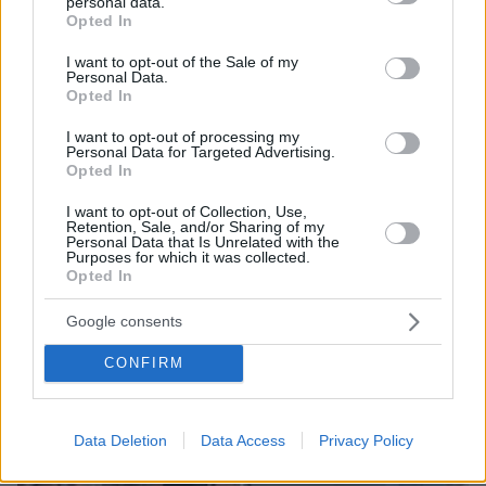
personal data.
grant or deny consent to Google and its third-party tags to
Opted In
use your data for below specified purposes in below Google
consent section.
I want to opt-out of the Sale of my
Personal Data.
Opted In
06.08.2026, 07:56
I want to opt-out of processing my
Personal Data for Targeted Advertising.
Χιροσίμα 6 Αυγούστου 1945: Όταν το «Μικρό
Opted In
Αγόρι» σκότωσε 80.000 ανθρώπους
I want to opt-out of Collection, Use,
Retention, Sale, and/or Sharing of my
Personal Data that Is Unrelated with the
Purposes for which it was collected.
Opted In
Google consents
CONFIRM
Data Deletion
Data Access
Privacy Policy