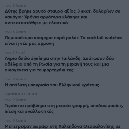
πριν 6 λεπτά
Δύτης βρήκε χρυσό σταυρό αξίας 3 εκατ. δολαρίων σε
ναυάγιο: Χρόνια αργότερα κλάπηκε και
αντικαταστάθηκε με πλαστικό
πριν 6 λεπτά
Περισσότερο κόσμημα παρά ρολόι: Τα cocktail watches
είναι η νέα μας εμμονή
πριν 7 λεπτά
Άγριο διπλό έγκλημα στην Ταϊλάνδη: Σκότωσαν δύο
αδέλφια από τη Ρωσία για τη μηχανή τους και μια
οικογένεια για το φορτηγάκι της
πριν 9 λεπτά
Η απόλυτη υποκρισία του Ελληνικού κράτους
ΓΙΑΝΝΗΣ ΣΕΡΕΤΗΣ
πριν 9 λεπτά
Τεράστιο πρόβλημα στη μεσαία γραμμή, αποδοκιμασίες,
πίεση και εναλλακτικές
πριν 9 λεπτά
Μετέτρεψαν χωράφι στη Χαλκηδόνα Θεσσαλονίκης σε