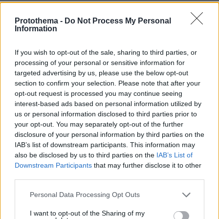
06.08.2026, 04:44
«Τα παιδιά έχουν μια μικρή ίωση»: Το τελευταίο
Protothema -
Do Not Process My Personal
Information
μήνυμα της μητέρας στον πρώην σύζυγό της πριν
δολοφονήσει τα τέσσερα παιδιά τους
If you wish to opt-out of the sale, sharing to third parties, or
processing of your personal or sensitive information for
targeted advertising by us, please use the below opt-out
section to confirm your selection. Please note that after your
opt-out request is processed you may continue seeing
interest-based ads based on personal information utilized by
us or personal information disclosed to third parties prior to
your opt-out. You may separately opt-out of the further
disclosure of your personal information by third parties on the
IAB’s list of downstream participants. This information may
also be disclosed by us to third parties on the
IAB’s List of
Downstream Participants
that may further disclose it to other
third parties.
Please note that this website/app uses one or more Google
Personal Data Processing Opt Outs
services and may gather and store information including but
not limited to your visit or usage behaviour. You may click to
I want to opt-out of the Sharing of my