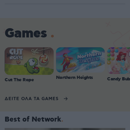
Games
Northern Heights
Candy Bub
Cut The Rope
ΔΕΙΤΕ ΟΛΑ ΤΑ GAMES
Best of Network