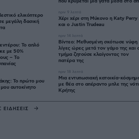
που κρύβεται μια γάτα μέσα στο σπ
πριν 9 λεπτά
εστικό ελικόπτερο
Χέρι χέρι στη Μύκονο η Katy Perry
σε μεγάλη δασική
και ο Justin Trudeau
ύτα
πριν 14 λεπτά
Βίντεο: Μεθυσμένη σκότωσε νύφη
εντέρου: Το απλό
λίγες ώρες μετά τον γάμο της και 
ηκε με 50%
τμήμα ζητούσε κλαίγοντας τον
ους – Το
πατέρα της
σπανίας
πριν 18 λεπτά
Μια εντυπωσιακή κατοικία-κόσμημ
άκης: Το πρώτο μου
με θέα στο απέραντο μπλε της νότ
 μου αυτοκίνητο
Κρήτης
Σ ΕΙΔΗΣΕΙΣ