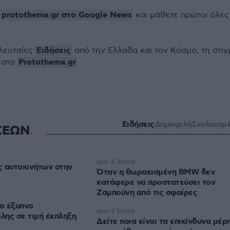
protothema.gr στο Google News
ο
και μάθετε πρώτοι όλες
Ειδήσεις
ελευταίες
από την Ελλάδα και τον Κόσμο, τη στιγ
Protothema.gr
 στο
Ειδήσεις
Δημοφιλή
Σχολιασμ
ΣΕΩΝ
πριν 8 λεπτά
ες αυτοκινήτων στην
Όταν η θωρακισμένη BMW δεν
κατάφερε να προστατεύσει τον
Ζαμπούνη από τις σφαίρες
Το έξυπνο
πριν 9 λεπτά
όλης σε τιμή έκπληξη
Δείτε ποια είναι τα επικίνδυνα μέρ