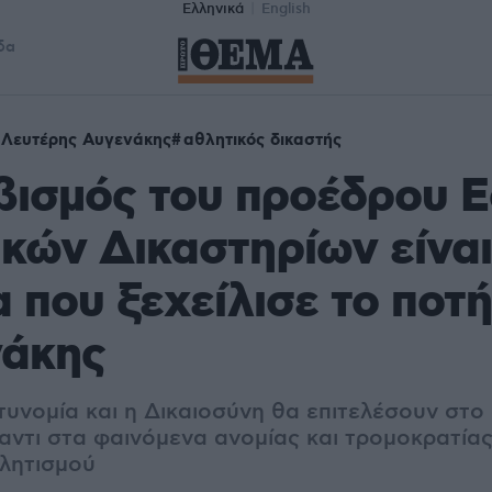
Ελληνικά
English
δα
Λευτέρης Αυγενάκης
αθλητικός δικαστής
βισμός του προέδρου 
ικών Δικαστηρίων είναι
 που ξεχείλισε το ποτήρ
νάκης
τυνομία και η Δικαιοσύνη θα επιτελέσουν στο
ντι στα φαινόμενα ανομίας και τρομοκρατίας»
λητισμού