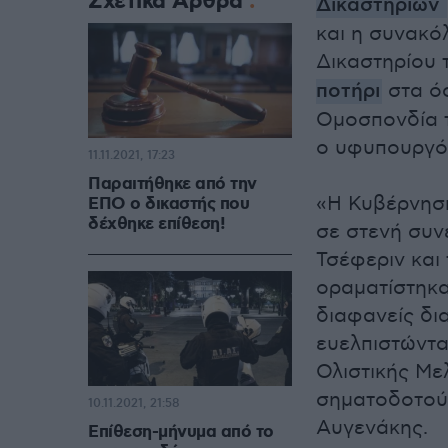
Σχετικά Άρθρα
Δικαστηρίων
και η συνακό
Δικαστηρίου 
ποτήρι
στα όσ
Ομοσπονδία τ
ο υφυπουργό
11.11.2021, 17:23
Παραιτήθηκε από την
«Η Κυβέρνησ
ΕΠΟ ο δικαστής που
δέχθηκε επίθεση!
σε στενή συν
Τσέφεριν και
οραματίστηκα
διαφανείς δι
ευελπιστώντα
Ολιστικής Με
σηματοδοτούσ
10.11.2021, 21:58
Αυγενάκης.
Επίθεση-μήνυμα από το