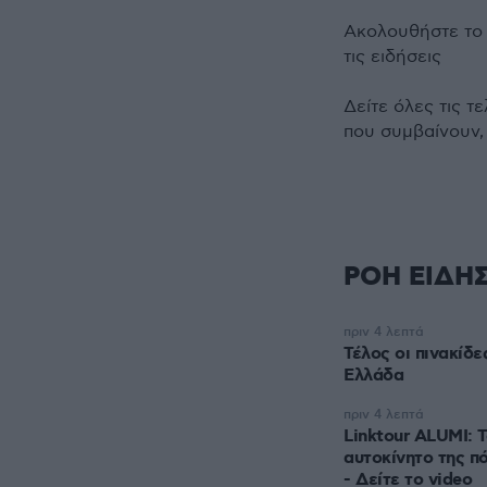
Ακολουθήστε τ
τις ειδήσεις
Δείτε όλες τις τ
που συμβαίνουν,
ΡΟΗ ΕΙΔΗ
πριν 4 λεπτά
Τέλος οι πινακίδ
Ελλάδα
πριν 4 λεπτά
Linktour ALUMI: 
αυτοκίνητο της π
- Δείτε το video