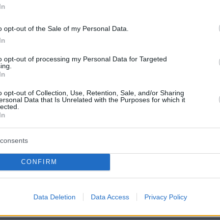
ην Πολιτεία που δεν θα μείνει αμέτοχη»,
In
υφυπουργός Αθλητισμού.
o opt-out of the Sale of my Personal Data.
In
to opt-out of processing my Personal Data for Targeted
ing.
ερα:
In
o opt-out of Collection, Use, Retention, Sale, and/or Sharing
οβόλησε και τραυμάτισε σοβαρά έναν άνδρα
ersonal Data that Is Unrelated with the Purposes for which it
lected.
In
consents
 Πέτρος Φιλιππίδης για έναν βιασμό και δύο
CONFIRM
ρόταση του εισαγγελέα για τον Μπάμπη
Data Deletion
Data Access
Privacy Policy
λο, «βασανιστικός ο θάνατος της Καρολάιν