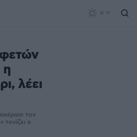
31
°C
Εφετών
 η
ι, λέει
 ακέραιο τον
 τονίζει ο