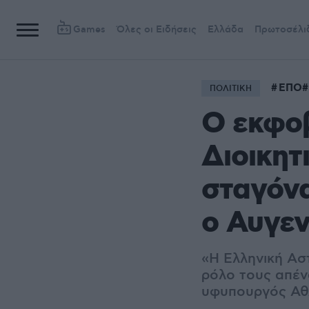
Games
Όλες οι Ειδήσεις
Ελλάδα
Πρωτοσέλι
ΕΠΟ
ΠΟΛΙΤΙΚΗ
Ο εκφο
Διοικητ
σταγόνα
ο Αυγε
«Η Ελληνική Ασ
ρόλο τους απένα
υφυπουργός Αθ