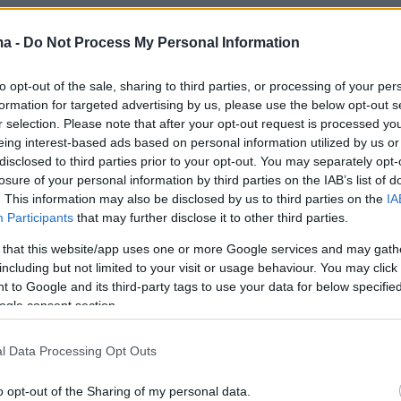
ma -
Do Not Process My Personal Information
το εναρμονισμένο με την Ολιστική Μελέτη και
ένο Καταστατικό αγνοείται επί μήνες, οι
to opt-out of the sale, sharing to third parties, or processing of your per
των υγιών ποδοσφαιρανθρώπων διαδέχονται η
formation for targeted advertising by us, please use the below opt-out s
r selection. Please note that after your opt-out request is processed y
, τα αρμόδια δικαστικά όργανα απορρίπτουν
eing interest-based ads based on personal information utilized by us or
 διοικητικές αποφάσεις και η απαξίωση
disclosed to third parties prior to your opt-out. You may separately opt-
ε γεωμετρική πρόοδο. Η Ελληνική Αστυνομία κα
losure of your personal information by third parties on the IAB’s list of
. This information may also be disclosed by us to third parties on the
IA
 θα επιτελέσουν στο ακέραιο τον ρόλο τους
Participants
that may further disclose it to other third parties.
 φαινόμενα ανομίας και τρομοκρατίας»,
 that this website/app uses one or more Google services and may gath
including but not limited to your visit or usage behaviour. You may click 
 to Google and its third-party tags to use your data for below specifi
 ώρα ευθύνης και για τις υπερκείμενες
ogle consent section.
ς Αρχές: Ώρα να υπερασπιστούν FIFA και UE
l Data Processing Opt Outs
 Μελέτη, να εγγυηθούν και να εφαρμοστούν τα
α να ξεπεραστούν οι καταστάσεις ανωμαλίας.
o opt-out of the Sharing of my personal data.