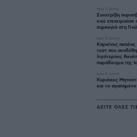
πριν 5 λεπτά
Συνετρίβη πυροσβ
ενώ επιχειρούσε 
πυρκαγιά στη Γιο
πριν 8 λεπτά
Καρκίνος παχέος 
τεστ που συνδέθ
λιγότερους θανάτ
παράδειγμα της Ι
πριν 8 λεπτά
Κυριάκος Μητσοτ
και το αγαπημένο
ΔΕΙΤΕ ΟΛΕΣ ΤΙ