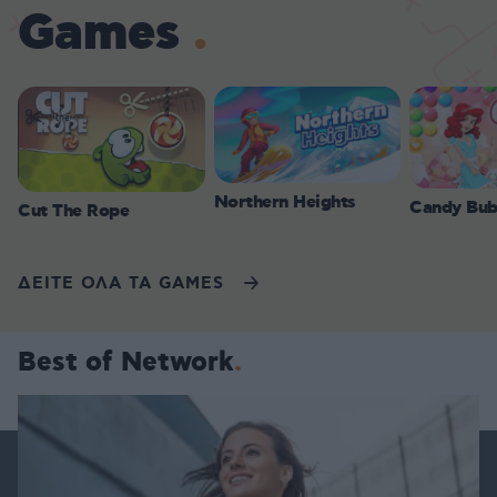
Games
Northern Heights
Candy Bub
Cut The Rope
ΔΕΙΤΕ ΟΛΑ ΤΑ GAMES
Best of Network