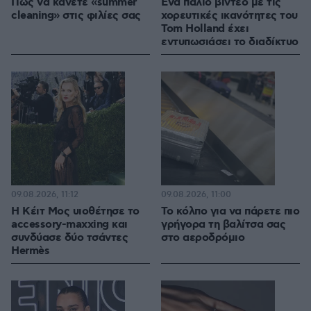
Πώς να κάνετε «summer
Ένα παλιό βίντεο με τις
cleaning» στις φιλίες σας
χορευτικές ικανότητες του
Tom Holland έχει
εντυπωσιάσει το διαδίκτυο
09.08.2026, 11:12
09.08.2026, 11:00
Η Κέιτ Μος υιοθέτησε τo
Το κόλπο για να πάρετε πιο
accessory-maxxing και
γρήγορα τη βαλίτσα σας
συνδύασε δύο τσάντες
στο αεροδρόμιο
Hermès