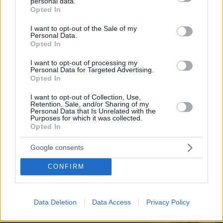
personal data.
grant or deny consent to Google and its third-party tags to
Opted In
use your data for below specified purposes in below Google
consent section.
I want to opt-out of the Sale of my
Personal Data.
09.08.2026, 12:30
Opted In
Τα ζώδια που πετυχαίνουν όταν δεν ακολουθούν
την παραδοσιακή επαγγελματική πορεία
I want to opt-out of processing my
Personal Data for Targeted Advertising.
Opted In
5 ελληνικά νησιά για ήσυχες διακοπές
I want to opt-out of Collection, Use,
Retention, Sale, and/or Sharing of my
09.08.2026, 14:08
Personal Data that Is Unrelated with the
Purposes for which it was collected.
Opted In
Google consents
CONFIRM
Η Smart φοιτητική κατοικία στην
καρδιά της Αθήνας
Data Deletion
Data Access
Privacy Policy
03.08.2026, 10:56