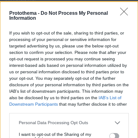
Το νέο... καλοκαιρινό κόλπο που κάνουν οι
κλέφτες αυτοκινήτων στην Ελλάδα
Protothema -
Do Not Process My Personal
Information
If you wish to opt-out of the sale, sharing to third parties, or
processing of your personal or sensitive information for
targeted advertising by us, please use the below opt-out
section to confirm your selection. Please note that after your
opt-out request is processed you may continue seeing
interest-based ads based on personal information utilized by
us or personal information disclosed to third parties prior to
your opt-out. You may separately opt-out of the further
disclosure of your personal information by third parties on the
IAB’s list of downstream participants. This information may
also be disclosed by us to third parties on the
IAB’s List of
Downstream Participants
that may further disclose it to other
third parties.
Please note that this website/app uses one or more Google
Personal Data Processing Opt Outs
services and may gather and store information including but
not limited to your visit or usage behaviour. You may click to
I want to opt-out of the Sharing of my