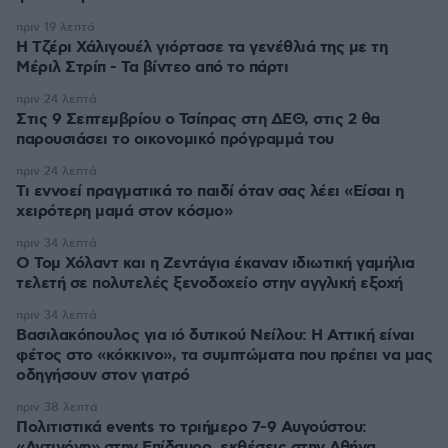
πριν 19 λεπτά
H Τζέρι Χάλιγουέλ γιόρτασε τα γενέθλιά της με τη
Μέριλ Στρίπ - Τα βίντεο από το πάρτι
πριν 24 λεπτά
Στις 9 Σεπτεμβρίου ο Τσίπρας στη ΔΕΘ, στις 2 θα
παρουσιάσει το οικονομικό πρόγραμμά του
πριν 24 λεπτά
Τι εννοεί πραγματικά το παιδί όταν σας λέει «Είσαι η
χειρότερη μαμά στον κόσμο»
πριν 34 λεπτά
O Τομ Χόλαντ και η Ζεντάγια έκαναν ιδιωτική γαμήλια
τελετή σε πολυτελές ξενοδοχείο στην αγγλική εξοχή
πριν 34 λεπτά
Βασιλακόπουλος για ιό δυτικού Νείλου: Η Αττική είναι
φέτος στο «κόκκινο», τα συμπτώματα που πρέπει να μας
οδηγήσουν στον γιατρό
πριν 38 λεπτά
Πολιτιστικά events το τριήμερο 7-9 Αυγούστου:
«Αντιγόνη» στην Επίδαυρο, εκθέσεις στην Αθήνα