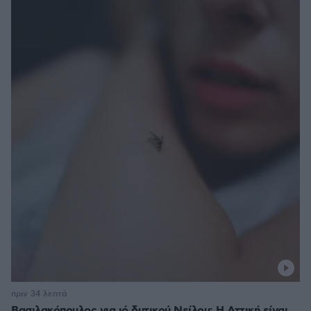
πριν 34 λεπτά
Βασιλακόπουλος για ιό δυτικού Νείλου: Η Αττική είναι