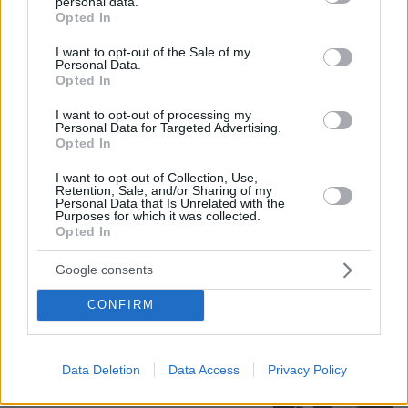
personal data.
grant or deny consent to Google and its third-party tags to
Opted In
use your data for below specified purposes in below Google
consent section.
I want to opt-out of the Sale of my
07.08.2026, 07:19
Personal Data.
Opted In
«Δεν το πιστεύουμε», λένε οι Αμερικανοί που
υιοθέτησαν τον Αφγανό στη Λέσβο - Η αρχική
I want to opt-out of processing my
εκδοχή για το φονικό στην Κυψέλη και η σιωπή
Personal Data for Targeted Advertising.
στην απολογία
Opted In
I want to opt-out of Collection, Use,
Retention, Sale, and/or Sharing of my
Οργή στο Περού για το βίντεο της
Personal Data that Is Unrelated with the
σεξουαλικής επίθεσης μαέστρου σε
Purposes for which it was collected.
Opted In
26χρονη τραγουδίστρια: «Σιγά-σιγά
θα το ξεπεράσεις» της έλεγαν από τη
μπάντα της
Google consents
22
07.08.2026, 07:16
CONFIRM
Στο Α΄ Νεκροταφείο το μνημόσυνο
Data Deletion
Data Access
Privacy Policy
για τον έναν χρόνο από τον θάνατο
της Λένας Σαμαρά