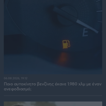
06.08.2026, 19:12
Ποιο αυτοκίνητο βενζίνης έκανε 1.980 χλμ με έναν
ανεφοδιασμό;