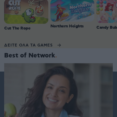
Northern Heights
Candy Bub
Cut The Rope
ΔΕΙΤΕ ΟΛΑ ΤΑ GAMES
Best of Network