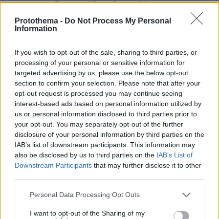
Πόσο κοστίζει μία εβδομάδα σε βίλες -
παράδεισους
Protothema -
Do Not Process My Personal
Information
If you wish to opt-out of the sale, sharing to third parties, or
processing of your personal or sensitive information for
targeted advertising by us, please use the below opt-out
section to confirm your selection. Please note that after your
opt-out request is processed you may continue seeing
interest-based ads based on personal information utilized by
us or personal information disclosed to third parties prior to
your opt-out. You may separately opt-out of the further
disclosure of your personal information by third parties on the
IAB’s list of downstream participants. This information may
also be disclosed by us to third parties on the
IAB’s List of
Downstream Participants
that may further disclose it to other
third parties.
Please note that this website/app uses one or more Google
Personal Data Processing Opt Outs
services and may gather and store information including but
not limited to your visit or usage behaviour. You may click to
I want to opt-out of the Sharing of my