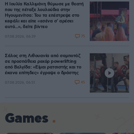
Η Ιουλία Καλλιμάνη θύμωσε με θεατή
που της πέταξε λουλούδια στην
Ηγουμενίτσα: Του τα επέστρεψε στο
κεφάλι και είπε «εσένα σ' αρέσει
αυτό...», δείτε βίντεο
75
07.08.2026, 06:39
Σάλος στη Λιθουανία από σαμποτάζ
σε προσπάθεια ρεκόρ powerlifting
από Βελγίδα: «Είμαι ρατσιστής και το
έκανα επίτηδες» έγραψε ο δράστης
45
07.08.2026, 06:51
Games