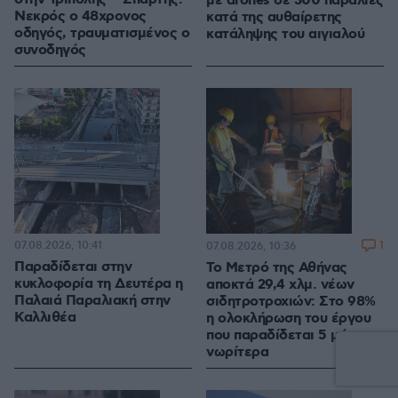
με drones σε 300 παραλίες
Νεκρός ο 48χρονος
κατά της αυθαίρετης
οδηγός, τραυματισμένος ο
κατάληψης του αιγιαλού
συνοδηγός
07.08.2026, 10:41
1
07.08.2026, 10:36
Παραδίδεται στην
Το Μετρό της Αθήνας
κυκλοφορία τη Δευτέρα η
αποκτά 29,4 χλμ. νέων
Παλαιά Παραλιακή στην
σιδητροτροχιών: Στο 98%
Καλλιθέα
η ολοκλήρωση του έργου
που παραδίδεται 5 μήνες
νωρίτερα