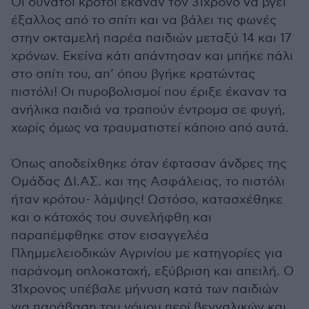
Οι δυνατοί κρότοι έκαναν τον 31χρονο να βγει
έξαλλος από το σπίτι και να βάλει τις φωνές
στην οκταμελή παρέα παιδιών μεταξύ 14 και 17
χρόνων. Εκείνα κάτι απάντησαν και μπήκε πάλι
στο σπίτι του, απ’ όπου βγήκε κρατώντας
πιστόλι! Οι πυροβολισμοί που έριξε έκαναν τα
ανήλικα παιδιά να τραπούν έντρομα σε φυγή,
χωρίς όμως να τραυματιστεί κάποιο από αυτά.
Όπως αποδείχθηκε όταν έφτασαν άνδρες της
Ομάδας ΔΙ.ΑΣ. και της Ασφάλειας, το πιστόλι
ήταν κρότου- λάμψης! Ωστόσο, κατασχέθηκε
και ο κάτοχός του συνελήφθη και
παραπέμφθηκε στον εισαγγελέα
Πλημμελειοδικών Αγρινίου με κατηγορίες για
παράνομη οπλοκατοχή, εξύβριση και απειλή. Ο
31χρονος υπέβαλε μήνυση κατά των παιδιών
για παράβαση του νόμου περί βεγγαλικών και