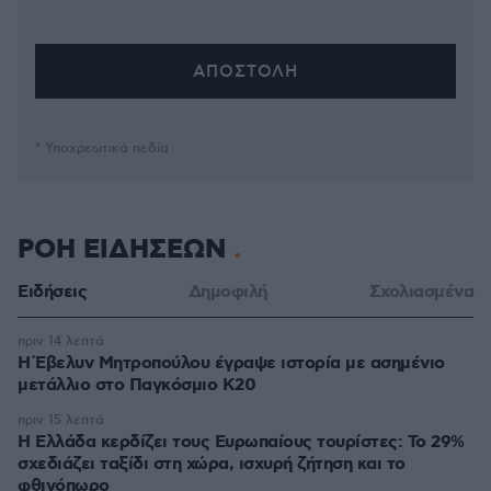
* Υποχρεωτικά πεδία
ΡΟΗ ΕΙΔΗΣΕΩΝ
Ειδήσεις
Δημοφιλή
Σχολιασμένα
πριν 14 λεπτά
Η Έβελυν Μητροπούλου έγραψε ιστορία με ασημένιο
μετάλλιο στο Παγκόσμιο Κ20
πριν 15 λεπτά
Η Ελλάδα κερδίζει τους Ευρωπαίους τουρίστες: Το 29%
σχεδιάζει ταξίδι στη χώρα, ισχυρή ζήτηση και το
φθινόπωρο