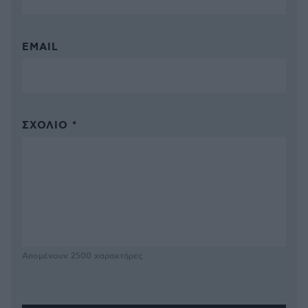
EMAIL
ΣΧΌΛΙΟ *
Απομένουν
2500
χαρακτήρες