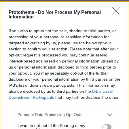
09.08.2026, 01:31
Τουλάχιστον 22 νεκροί κατά τη σύγκρουση δύο
Protothema -
Do Not Process My Personal
λεωφορείων στον Νίγηρα
Information
09.08.2026, 01:00
7 ηπειρώτικες πίτες: Φτιάχνουμε πλασίντα, κοθρόπιτα,
If you wish to opt-out of the sale, sharing to third parties, or
μπατσαριά, και άλλες που λατρεύουμε
processing of your personal or sensitive information for
targeted advertising by us, please use the below opt-out
09.08.2026, 00:59
section to confirm your selection. Please note that after your
Συντριβή ελικοπτέρου στο Ρίο ντε Τζανέιρο, νεκροί οι
opt-out request is processed you may continue seeing
τέσσερις επιβαίνοντες
interest-based ads based on personal information utilized by
09.08.2026, 00:42
us or personal information disclosed to third parties prior to
Εκτός ελέγχου μεγάλη δασική πυρκαγιά στον Καναδά,
your opt-out. You may separately opt-out of the further
χιλιάδες αναγκάστηκαν να εγκαταλείψουν τις εστίες
disclosure of your personal information by third parties on the
τους
IAB’s list of downstream participants. This information may
also be disclosed by us to third parties on the
IAB’s List of
09.08.2026, 00:30
Downstream Participants
that may further disclose it to other
Ποιοι μπορεί να είναι οι λόγοι που μια γάτα τινάζεται
third parties.
στον ύπνο της
Please note that this website/app uses one or more Google
09.08.2026, 00:15
Personal Data Processing Opt Outs
Πολύτεκνες οικογένειες: Μόλις 23.097 στην Ελλάδα –
services and may gather and store information including but
Πόσες έχουν πάνω από 6 παιδιά
not limited to your visit or usage behaviour. You may click to
I want to opt-out of the Sharing of my