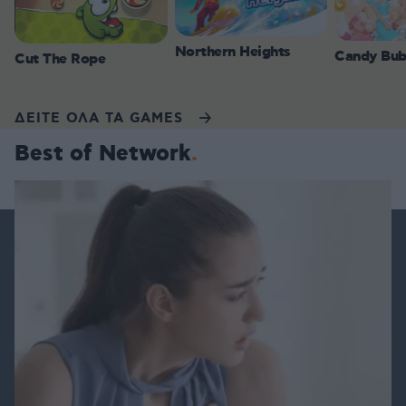
Northern Heights
Candy Bub
Cut The Rope
ΔΕΙΤΕ ΟΛΑ ΤΑ GAMES
Best of Network