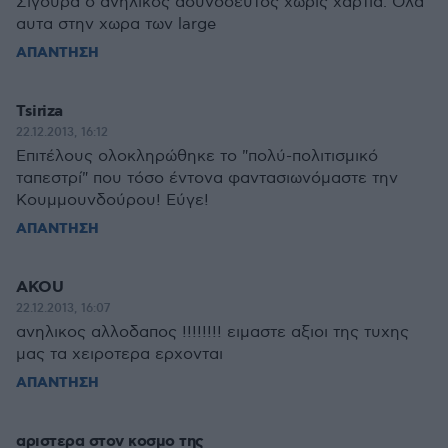
Σιγουρα ο ανηλικος ασυνοδευτος χωρις χαρτια. Ολα
αυτα στην χωρα των large
ΑΠΑΝΤΗΣΗ
Tsiriza
22.12.2013, 16:12
Επιτέλους ολοκληρώθηκε το "πολύ-πολιτισμικό
ταπεστρί" που τόσο έντονα φαντασιωνόμαστε την
Κουμμουνδούρου! Εύγε!
ΑΠΑΝΤΗΣΗ
AKOU
22.12.2013, 16:07
ανηλικος αλλοδαπος !!!!!!!! ειμαστε αξιοι της τυχης
μας τα χειροτερα ερχoνται
ΑΠΑΝΤΗΣΗ
αριστερα στον κοσμο της