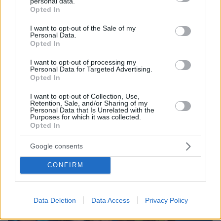
personal data.
grant or deny consent to Google and its third-party tags to
Opted In
09.08.2026, 00:14
use your data for below specified purposes in below Google
Δύο θάνατοι λουομένων το Σάββατο σε Λέσβο και
consent section.
Σιθωνία
I want to opt-out of the Sale of my
Personal Data.
Opted In
ΔΕΙΤΕ ΟΛΕΣ ΤΙΣ ΕΙΔΗΣΕΙΣ
I want to opt-out of processing my
Personal Data for Targeted Advertising.
Opted In
I want to opt-out of Collection, Use,
ΤΑ ΠΙΟ ΔΗΜΟΦΙΛΗ
Retention, Sale, and/or Sharing of my
Personal Data that Is Unrelated with the
Purposes for which it was collected.
Opted In
Google consents
CONFIRM
Data Deletion
Data Access
Privacy Policy