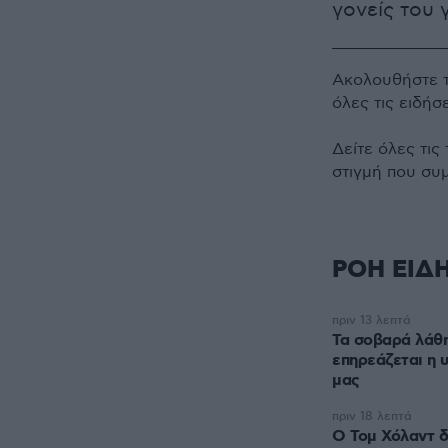
γονείς του 
Ακολουθήστε 
όλες τις ειδήσ
Δείτε όλες τις
στιγμή που συ
ΡΟΗ ΕΙΔ
πριν 13 λεπτά
Τα σοβαρά λάθη
επηρεάζεται η 
μας
πριν 18 λεπτά
Ο Τομ Χόλαντ δ