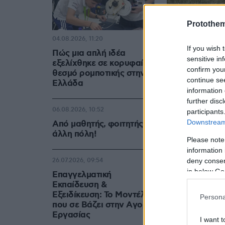
Protothe
04.08.2026, 11:20
If you wish 
Πώς μια απλή ιδέα
sensitive in
εξελίχθηκε σε κορυφαίο
confirm you
θεσμό ρομποτικής στην
continue se
Ελλάδα
information 
further disc
06.08.2026, 10:52
participants
Downstream 
Από μαθητής, φοιτητής σε
άλλη πόλη!
Please note
information 
deny consent
26.07.2026, 09:54
in below Go
Επαγγελματική
Εκπαίδευση &
Εξειδίκευση: Το Mοντέλο
Persona
που σε Bάζει στην Aγορά
Eργασίας
I want t