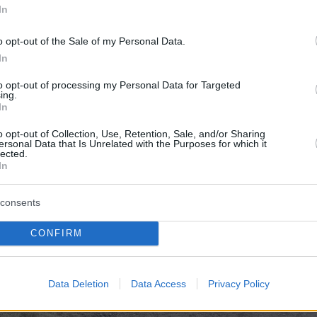
In
 τον πρόεδρο της Μεσοποταμίας,
Παντελή
o opt-out of the Sale of my Personal Data.
ου
, το αυτοκίνητο που κινούταν σε αγροτικό
In
γνωστο λόγο, εξετράπη της πορείας του, ο
to opt-out of processing my Personal Data for Targeted
σε τον έλεγχο του οχήματος, βγήκε εκτός
ing.
In
 κατέληξε στα χωράφια, με αποτέλεσμα τα
ήταν στην καρότσα να πέσουν στο χωράφι εν
o opt-out of Collection, Use, Retention, Sale, and/or Sharing
ersonal Data that Is Unrelated with the Purposes for which it
καταπλακώθηκε από το όχημα ελάχιστα
lected.
In
ιά
.
consents
CONFIRM
Data Deletion
Data Access
Privacy Policy