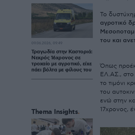
Το δυστύχη
αγροτικό δ
Μεσοποταμ
του και αν
09.06.2026, 09:49
Τραγωδία στην Καστοριά:
Νεκρός 16χρονος σε
τροχαίο με αγροτικό, είχε
Όπως προέκ
πάει βόλτα με φίλους του
ΕΛ.ΑΣ., στ
το τιμόνι κ
του αυτοκι
ενώ στην κ
17χρονος, 
Thema Insights