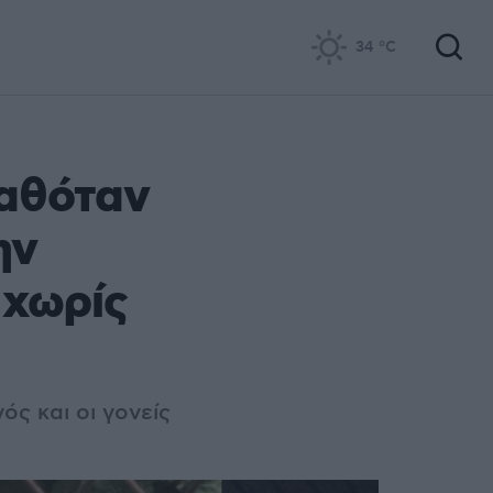
34
°C
καθόταν
ην
 χωρίς
ς και οι γονείς