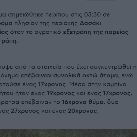
μα σημειώθηκε περίπου στις 03:30 σε
ρόμο
πλησίον της περιοχής
Δασάκι
ίας
όταν το αγροτικό
εξετράπη της πορείας
ετράπη
.
υψε από τα στοιχεία που έχει συγκεντρωθεί η
ο όχημα
επέβαιναν συνολικά οκτώ άτομα
, ενώ
ρατούσε ένας
17χρονος
. Μέσα στην καμπίνα
νήτου ήταν ένας
19χρονος
και ένας
17χρονος
,
αρότσα επέβαιναν το
16χρονο θύμα
, δύο
ένας
27χρονος
και ένας
20χρονος
.