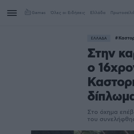
Games
Όλες οι Ειδήσεις
Ελλάδα
Πρωτοσέλι
Καστορ
ΕΛΛΑΔΑ
Στην κα
ο 16χρο
Καστορι
δίπλωμ
Στο όχημα επέβα
του συνελήφθησ