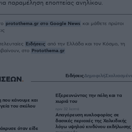
για παραμέληση εποπτείας ανηλίκου.
protothema.gr στο Google News
το
και μάθετε πρώτοι
εις
Ειδήσεις
 τελευταίες
από την Ελλάδα και τον Κόσμο, τη
Protothema.gr
μβαίνουν, στο
Ειδήσεις
Δημοφιλή
Σχολιασμέν
ΗΣΕΩΝ
Εξερευνώντας την πόλη και τα
 που κάνουμε και
χωριά του
υγεία του σκύλου
πριν 32 λεπτά
Απαγόρευση κυκλοφορίας σε
δασικές περιοχές της Χαλκιδικής
λόγω υψηλού κινδύνου εκδήλωσης
άκρυσε όταν είδε