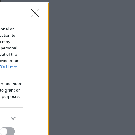
sonal or
ection to
ou may
 personal
out of the
 downstream
B’s List of
er and store
to grant or
ed purposes