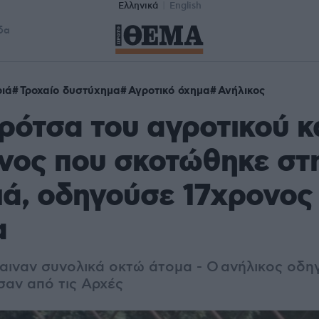
Ελληνικά
English
δα
ιά
Τροχαίο δυστύχημα
Αγροτικό όχημα
Ανήλικος
ρότσα του αγροτικού 
νος που σκοτώθηκε στ
ά, οδηγούσε 17χρονος
α
ιναν συνολικά οκτώ άτομα - Ο ανήλικος οδηγό
αν από τις Αρχές