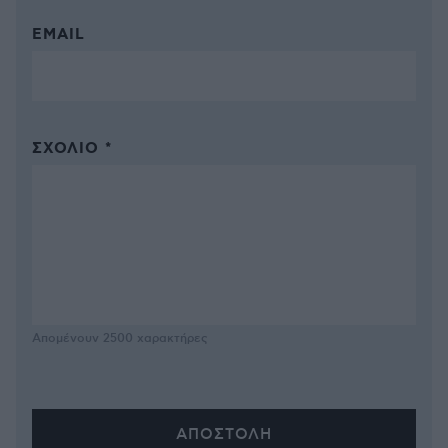
EMAIL
ΣΧΌΛΙΟ *
Απομένουν
2500
χαρακτήρες