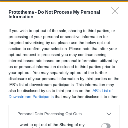
Protothema -
Do Not Process My Personal
@
Information
13.08.2025, 01:29
Δεν θα μεινει τιποτα ορθιο και αντε να δουμε τι θα
If you wish to opt-out of the sale, sharing to third parties, or
κανουμε
processing of your personal or sensitive information for
targeted advertising by us, please use the below opt-out
ΑΠΑΝΤΗΣΗ
section to confirm your selection. Please note that after your
opt-out request is processed you may continue seeing
interest-based ads based on personal information utilized by
us or personal information disclosed to third parties prior to
Ελεος
your opt-out. You may separately opt-out of the further
disclosure of your personal information by third parties on the
13.08.2025, 01:17
IAB’s list of downstream participants. This information may
Πος γινεραι να μην πηγαινει καλα τιποτα σαθτο το
also be disclosed by us to third parties on the
IAB’s List of
δημο ουτε 1 μποκαλι νερο δεν εχομε
Downstream Participants
that may further disclose it to other
ΑΠΑΝΤΗΣΗ
third parties.
Please note that this website/app uses one or more Google
Personal Data Processing Opt Outs
Σ.Π.
services and may gather and store information including but
13.08.2025, 00:49
not limited to your visit or usage behaviour. You may click to
I want to opt-out of the Sharing of my