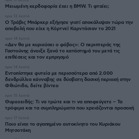
πριν 11 λεπτά
Μειωμένη κερδοφορία έχει η BMW. Τι φταίει;
πριν 13 λεπτά
O Τράβις Μπάρκερ εξήγησε γιατί αποκάλυψαν τώρα την
αποβολή που είχε η Κόρτνεϊ Καρντάσιαν το 2021
πριν 14 λεπτά
«Δεν θα με κυριεύσει ο φόβος»: Ο περιπτεράς της
Γαστούνης άνοιξε ξανά το κατάστημά του μετά τις
επιθέσεις και τον εμπρησμό
πριν 14 λεπτά
Εντοπίστηκε φυτεία με περισσότερα από 2.000
δενδρύλλια κάνναβης σε δύσβατη δασική περιοχή στην
Φθιώτιδα, δείτε βίντεο
πριν 15 λεπτά
Θυρεοειδής: Τι να τρώτε και τι να αποφεύγετε – Τα
τρόφιμα και τα συμπληρώματα που χρειάζονται προσοχή
πριν 17 λεπτά
Ποιο είναι το αγαπημένο αυτοκίνητο του Κυριάκου
Μητσοτάκη