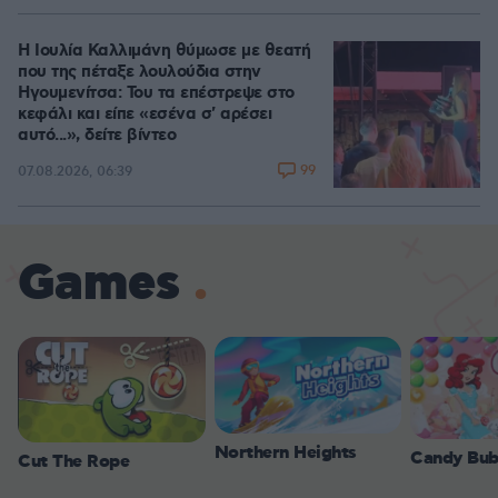
Η Ιουλία Καλλιμάνη θύμωσε με θεατή
που της πέταξε λουλούδια στην
Ηγουμενίτσα: Του τα επέστρεψε στο
κεφάλι και είπε «εσένα σ' αρέσει
αυτό...», δείτε βίντεο
99
07.08.2026, 06:39
Games
Northern Heights
Candy Bub
Cut The Rope