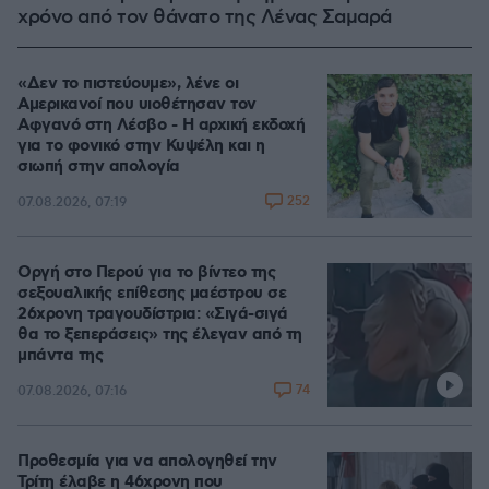
χρόνο από τον θάνατο της Λένας Σαμαρά
«Δεν το πιστεύουμε», λένε οι
Αμερικανοί που υιοθέτησαν τον
Αφγανό στη Λέσβο - Η αρχική εκδοχή
για το φονικό στην Κυψέλη και η
σιωπή στην απολογία
252
07.08.2026, 07:19
Οργή στο Περού για το βίντεο της
σεξουαλικής επίθεσης μαέστρου σε
26χρονη τραγουδίστρια: «Σιγά-σιγά
θα το ξεπεράσεις» της έλεγαν από τη
μπάντα της
74
07.08.2026, 07:16
Προθεσμία για να απολογηθεί την
Τρίτη έλαβε η 46χρονη που