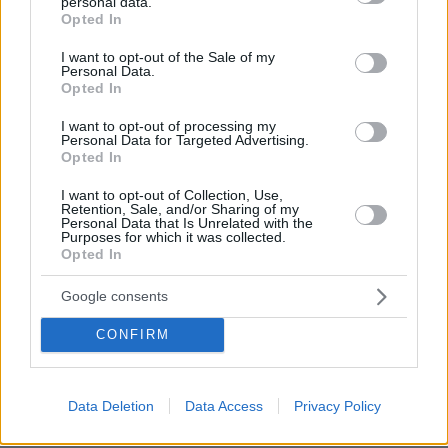
personal data.
Πλάνο μηδέν, ο κυριακόπουλος τουρίστας,
grant or deny consent to Google and its third-party tags to
Opted In
αντιδήμαρχος απο τα lidl, δυστυχώς αλλά είμαστε
use your data for below specified purposes in below Google
μόνοι μας...
consent section.
I want to opt-out of the Sale of my
Personal Data.
ΑΠΑΝΤΗΣΗ
Opted In
I want to opt-out of processing my
Σάκης Α.
Personal Data for Targeted Advertising.
Opted In
13.08.2025, 00:44
Μόνο να μιλάς στα κανάλια θες. Αντιπυρικες ζωνες
I want to opt-out of Collection, Use,
υπήρχαν? Ενα βασικό πλάνο υπήρχε? Καλα απο τον
Retention, Sale, and/or Sharing of my
Personal Data that Is Unrelated with the
ταπεινό δεν περιμέναμε κάτι, αλλά εσύ όλο φιγούρα
Purposes for which it was collected.
είσαι, τι έχεις να πεις για το σημερινό? Τίποτα....
Opted In
ΑΠΑΝΤΗΣΗ
Google consents
Θρυλος7
CONFIRM
13.08.2025, 01:27
Θα φτιασει παραμθυι και για αυτο, ειναι καλος στα
παπατζιλικια
Data Deletion
Data Access
Privacy Policy
ΑΠΑΝΤΗΣΗ