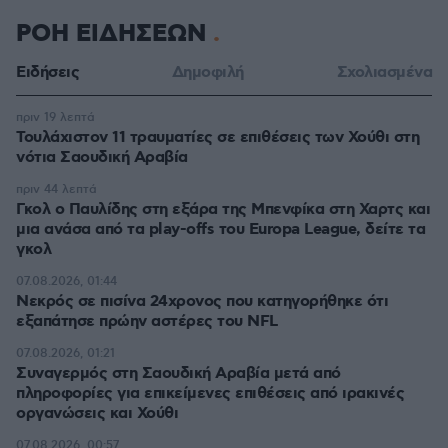
ΡΟΗ ΕΙΔΗΣΕΩΝ
Ειδήσεις
Δημοφιλή
Σχολιασμένα
πριν 19 λεπτά
Τουλάχιστον 11 τραυματίες σε επιθέσεις των Χούθι στη
νότια Σαουδική Αραβία
πριν 44 λεπτά
Γκολ ο Παυλίδης στη εξάρα της Μπενφίκα στη Χαρτς και
μια ανάσα από τα play-offs του Europa League, δείτε τα
γκολ
07.08.2026, 01:44
Νεκρός σε πισίνα 24χρονος που κατηγορήθηκε ότι
εξαπάτησε πρώην αστέρες του NFL
07.08.2026, 01:21
Συναγερμός στη Σαουδική Αραβία μετά από
πληροφορίες για επικείμενες επιθέσεις από ιρακινές
οργανώσεις και Χούθι
07.08.2026, 00:57