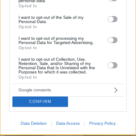
personal data.
grant or deny consent to Google and its third-party tags to
Opted In
use your data for below specified purposes in below Google
consent section.
I want to opt-out of the Sale of my
Personal Data.
Opted In
I want to opt-out of processing my
Personal Data for Targeted Advertising.
Opted In
I want to opt-out of Collection, Use,
Retention, Sale, and/or Sharing of my
Personal Data that Is Unrelated with the
Purposes for which it was collected.
06.08.2026, 23:17
Opted In
Στη ΓΑΔΑ κρατείται η 46χρονη που κατηγορείται
για την επίθεση στη Marfin, δείτε βίντεο και
Google consents
φωτογραφίες
CONFIRM
Data Deletion
Data Access
Privacy Policy