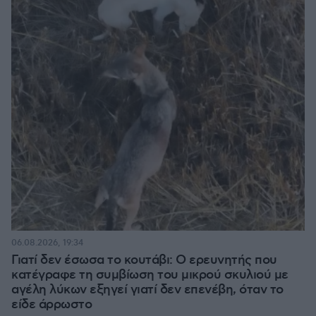
06.08.2026, 19:34
Γιατί δεν έσωσα το κουτάβι: Ο ερευνητής που
κατέγραφε τη συμβίωση του μικρού σκυλιού με
αγέλη λύκων εξηγεί γιατί δεν επενέβη, όταν το
είδε άρρωστο