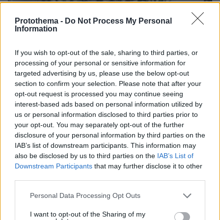
Protothema -
Do Not Process My Personal
Information
If you wish to opt-out of the sale, sharing to third parties, or
06.08.2026, 20:03
processing of your personal or sensitive information for
Αριστοτέλης Δαμίγος: Σε κλίμα οδύνης έγινε η
targeted advertising by us, please use the below opt-out
αποτέφρωση του συντονιστή που σκοτώθηκε
section to confirm your selection. Please note that after your
μετά τη σύγκρουση ελικοπτέρων στην Ψάθα,
opt-out request is processed you may continue seeing
φωτογραφίες
interest-based ads based on personal information utilized by
us or personal information disclosed to third parties prior to
your opt-out. You may separately opt-out of the further
disclosure of your personal information by third parties on the
IAB’s list of downstream participants. This information may
also be disclosed by us to third parties on the
IAB’s List of
Downstream Participants
that may further disclose it to other
third parties.
Please note that this website/app uses one or more Google
Personal Data Processing Opt Outs
services and may gather and store information including but
not limited to your visit or usage behaviour. You may click to
I want to opt-out of the Sharing of my