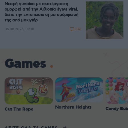
Νεαρή γυναίκα με ακατέργαστη
ομορφιά από την Αιθιοπία έγινε viral,
δείτε την εντυπωσιακή μεταμόρφωσή
της από μακιγιέρ
376
06.08.2026, 09:18
Games
Northern Heights
Candy Bub
Cut The Rope