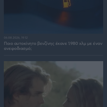
06.08.2026, 19:12
Ποιο αυτοκίνητο βενζίνης έκανε 1.980 χλμ με έναν
ανεφοδιασμό;