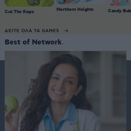
Northern Heights
Candy Bub
Cut The Rope
ΔΕΙΤΕ ΟΛΑ ΤΑ GAMES
Best of Network