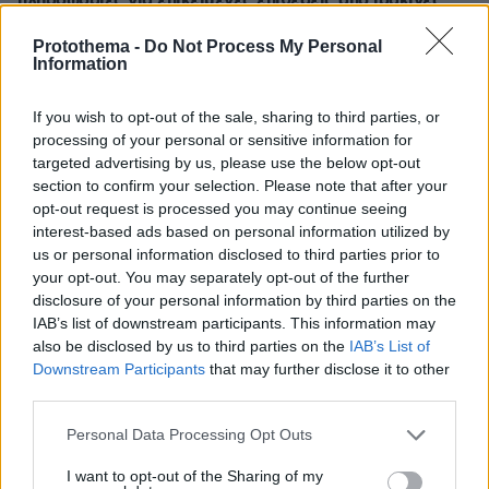
πληροφορίες για επικείμενες επιθέσεις από ιρακινές
οργανώσεις και Χούθι
Protothema -
Do Not Process My Personal
07.08.2026, 00:57
Information
Ο Ρόμπι Γουίλιαμς έφυγε, αλλά το γιγαντιαίο ρομπότ
του έμεινε και «τρομάζει» τους γείτονες
If you wish to opt-out of the sale, sharing to third parties, or
07.08.2026, 00:30
processing of your personal or sensitive information for
Παιδιά και κατοικίδια: Πώς μαθαίνουμε στα παιδιά να τα
targeted advertising by us, please use the below opt-out
σέβονται
section to confirm your selection. Please note that after your
opt-out request is processed you may continue seeing
07.08.2026, 00:17
interest-based ads based on personal information utilized by
Στο νοσοκομείο 30χρονη μετά από πτώση από τη
us or personal information disclosed to third parties prior to
γέφυρα της Χαλκίδας
your opt-out. You may separately opt-out of the further
07.08.2026, 00:10
disclosure of your personal information by third parties on the
Λίσι μετά την ήττα του ΠΑΟΚ: «Με περισσότερη
IAB’s list of downstream participants. This information may
σοβαρότητα θα παίρναμε κάτι καλύτερο»
also be disclosed by us to third parties on the
IAB’s List of
Downstream Participants
that may further disclose it to other
07.08.2026, 00:03
Βλάβη, ατύχημα ή πρόβλημα στο ταξίδι; Η κάλυψη που
third parties.
πολλοί αγνοούν
Please note that this website/app uses one or more Google
Personal Data Processing Opt Outs
06.08.2026, 23:57
services and may gather and store information including but
Χαλαρή έξοδος για τον Κυριάκο Μητσοτάκη και τη
not limited to your visit or usage behaviour. You may click to
I want to opt-out of the Sharing of my