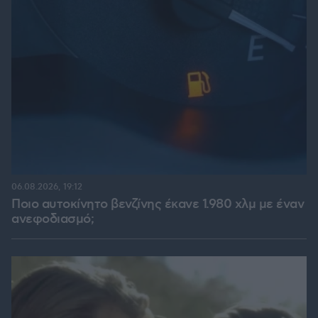
06.08.2026, 19:12
Ποιο αυτοκίνητο βενζίνης έκανε 1.980 χλμ με έναν
ανεφοδιασμό;