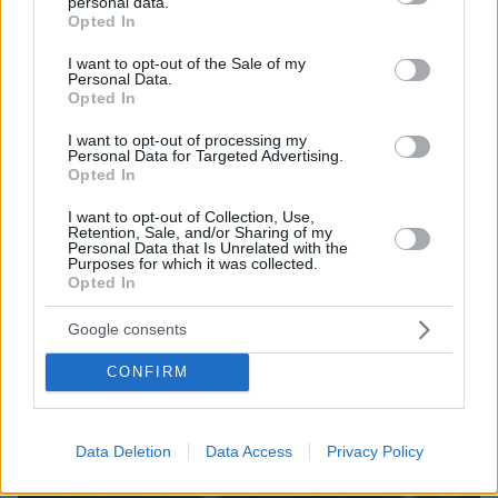
personal data.
σύζυγό του Μαρέβα στα Χανιά, φωτογραφίες
grant or deny consent to Google and its third-party tags to
Opted In
use your data for below specified purposes in below Google
06.08.2026, 23:54
consent section.
«Θα μπορούσε να συμβεί σύντομα»: Αισιόδοξος ξανά ο
I want to opt-out of the Sale of my
Personal Data.
Τραμπ για το τέλος του πολέμου με το Ιράν, «δεν
Opted In
νομίζω ότι μπορούν ν' αντέξουν πολύ ακόμα»
I want to opt-out of processing my
Personal Data for Targeted Advertising.
ΔΕΙΤΕ ΟΛΕΣ ΤΙΣ ΕΙΔΗΣΕΙΣ
Opted In
I want to opt-out of Collection, Use,
Retention, Sale, and/or Sharing of my
Personal Data that Is Unrelated with the
Purposes for which it was collected.
ΤΑ ΠΙΟ ΔΗΜΟΦΙΛΗ
Opted In
Google consents
CONFIRM
Data Deletion
Data Access
Privacy Policy