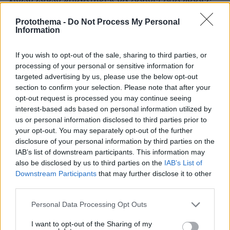
λίγων ωρών «πιάστηκε» να οδηγεί δύο φορές
μεθυσμένος. Για αυτόν τον λόγο, την τελευταία
Protothema -
Do Not Process My Personal
φορά, του αφαιρέθηκε το δίπλωμα για δέκα
Information
έτη, ωστόσο συνέχισε να οδηγεί.
If you wish to opt-out of the sale, sharing to third parties, or
processing of your personal or sensitive information for
Ειδήσεις σήμερα:
targeted advertising by us, please use the below opt-out
section to confirm your selection. Please note that after your
Ρεκόρ πλούτου στη λίστα Forbes: Ο Μασκ
opt-out request is processed you may continue seeing
πρώτος, ο Τραμπ εκτοξεύεται - Ποιοι μπαίνουν
interest-based ads based on personal information utilized by
us or personal information disclosed to third parties prior to
στη χρυσή δεκάδα
your opt-out. You may separately opt-out of the further
disclosure of your personal information by third parties on the
Νέο 12ετές πρόγραμμα: Εξοπλιστικά made in
IAB’s list of downstream participants. This information may
Greece και δορυφόρος στα... χακί
also be disclosed by us to third parties on the
IAB’s List of
Downstream Participants
that may further disclose it to other
third parties.
Εκτοξεύτηκε η χρηματιστηριακή αξία του
Καρέτσα μετά τις εμφανίσεις με την εθνική
Please note that this website/app uses one or more Google
Personal Data Processing Opt Outs
services and may gather and store information including but
Ελλάδας - Έφτασε στα 13 εκατ. ευρώ
not limited to your visit or usage behaviour. You may click to
I want to opt-out of the Sharing of my