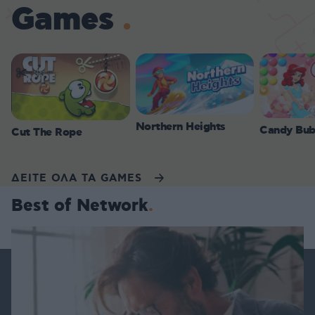
Games
Northern Heights
Candy Bub
Cut The Rope
ΔΕΙΤΕ ΟΛΑ ΤΑ GAMES
Best of Network