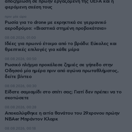
αποζημίωση σε πρώην εργαζόμενη της UEFA και η
φερόμενη σχέση τους
πριν μία ώρα
Ρωσία για το drone με εκρηκτικά σε γερμανικό
αεροδρόμιο: «Βιαστικά στημένη προβοκάτσια»
08.08.2026, 01:00
Ιδέες για πρωινό έτοιμο από το βράδυ: Εύκολες και
θρεπτικές επιλογές για κάθε μέρα
08.08.2026, 00:50
Ρωσικό πλήγμα προκάλεσε ζημιές σε γήπεδο στην
Οδησσό μία ημέρα πριν από αγώνα πρωταθλήματος,
δείτε βίντεο
08.08.2026, 00:30
Είδατε σαμιαμίδι στο σπίτι σας; Γιατί δεν πρέπει να το
σκοτώσετε
08.08.2026, 00:28
Αποκαλύφθηκε η αιτία θανάτου του 29χρονου πρώην
NBAer Μπράντον Κλαρκ
08.08.2026, 00:18