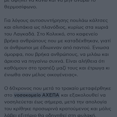
με αφήνει να κάνω και να μην ανάβω το
θερμοσίφωνο.
Για λόγους αυτοσυντήρησης πουλάω κάλτσες
και σλιπάκια ως πλανόδιος, κυρίως στα χωριά
του Λαγκαδά. Στο Κολχικό, στο καφενείο
βρήκα ανθρώπους που με καταδέχθηκαν, γιατί
οι άνθρωποι με έδιωχναν από παντού. Ένιωσα
όμορφα, που βρήκα ανθρώπους, να μιλάω και
άρχισα να πηγαίνω συχνά. Είναι αλήθεια ότι
καθόμουν στο τραπέζι μαζί τους και έτρωγα κι
ένιωθα σαν μέλος οικογένειας».
Ο 60χρονος που μετά το τροχαίο μεταφέρθηκε
στο
νοσοκομείο ΑΧΕΠΑ
και εξακολουθεί να
νοσηλεύεται έως σήμερα, μετά την απολογία
του κρίθηκε προσωρινά κρατούμενος και μόλις
λάβει εξιτήριο θα οδηγηθεί στη φυλακή.