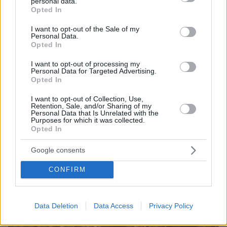
personal data.
grant or deny consent to Google and its third-party tags to
Opted In
use your data for below specified purposes in below Google
protothema.gr στο Google News
Ακολουθήστε το
consent section.
I want to opt-out of the Sale of my
και μάθετε πρώτοι όλες τις ειδήσεις
Personal Data.
Opted In
Ειδήσεις
Δείτε όλες τις τελευταίες
από την Ελλάδα
I want to opt-out of processing my
και τον Κόσμο, τη στιγμή που συμβαίνουν, στο
Personal Data for Targeted Advertising.
Protothema.gr
Opted In
I want to opt-out of Collection, Use,
Σχετικά Άρθρα
Retention, Sale, and/or Sharing of my
Personal Data that Is Unrelated with the
Purposes for which it was collected.
Opted In
Google consents
CONFIRM
Data Deletion
Data Access
Privacy Policy