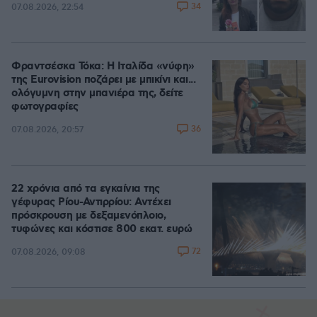
34
07.08.2026, 22:54
Φραντσέσκα Τόκα: Η Ιταλίδα «νύφη»
της Eurovision ποζάρει με μπικίνι και...
ολόγυμνη στην μπανιέρα της, δείτε
φωτογραφίες
36
07.08.2026, 20:57
22 χρόνια από τα εγκαίνια της
γέφυρας Ρίου-Αντιρρίου: Αντέχει
πρόσκρουση με δεξαμενόπλοιο,
τυφώνες και κόστισε 800 εκατ. ευρώ
72
07.08.2026, 09:08