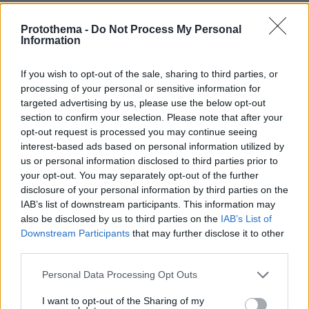
Δ.Δ.: Αρα, οι Εβραίοι τα κάνανε όλα, με
λίγα λόγια.
Protothema -
Do Not Process My Personal
Information
Δ. ΔΗΜΗΤΡΙΑΔΗΣ: Ακριβώς, γιατί η
If you wish to opt-out of the sale, sharing to third parties, or
επιβολή του μονοθεϊσμού και η υπόσχεση
processing of your personal or sensitive information for
ενός άλλου κόσμου με την επανεμφάνιση
targeted advertising by us, please use the below opt-out
section to confirm your selection. Please note that after your
του Χριστού και τη Δευτέρα Παρουσία
opt-out request is processed you may continue seeing
υπόσχονται έναν επίγειο παράδεισο.
interest-based ads based on personal information utilized by
us or personal information disclosed to third parties prior to
Δ.Δ.: Εσείς με ποια πλευρά είστε ακριβώς;
your opt-out. You may separately opt-out of the further
Από την αρχαία Ελλάδα ποιον ακολουθείτε,
disclosure of your personal information by third parties on the
IAB’s list of downstream participants. This information may
τον Αριστοτέλη ας πούμε;
also be disclosed by us to third parties on the
IAB’s List of
Downstream Participants
that may further disclose it to other
Δ. ΔΗΜΗΤΡΙΑΔΗΣ: Είμαι υπέρ του
third parties.
Ελληνισμού.
Please note that this website/app uses one or more Google
Personal Data Processing Opt Outs
services and may gather and store information including but
Δ.Δ.: Ποιανού Ελληνισμού όμως;
not limited to your visit or usage behaviour. You may click to
I want to opt-out of the Sharing of my