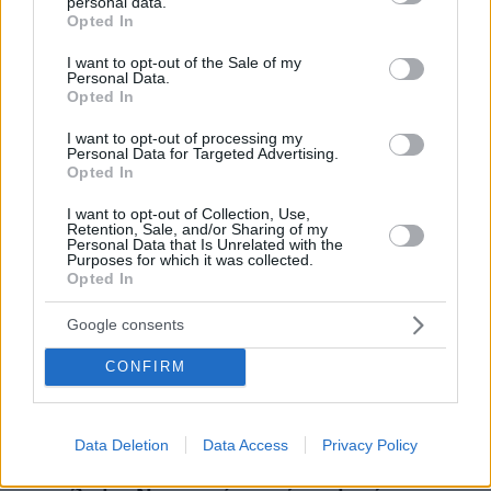
personal data.
grant or deny consent to Google and its third-party tags to
Opted In
use your data for below specified purposes in below Google
Δ. ΔΗΜΗΤΡΙΑΔΗΣ: Του τραγικού, της
consent section.
I want to opt-out of the Sale of my
τραγικότητας του ανθρώπου, της
Personal Data.
τραγωδίας. Είμαι υπέρ της τραγωδίας, αλλά
Opted In
θα σας εξηγήσω για ποιον λόγο. Διότι και ο
I want to opt-out of processing my
Εβραϊσμός, αλλά κυρίως ο χριστιανισμός
Personal Data for Targeted Advertising.
Opted In
-και αυτό πάλι ως συνέχεια του
πλατωνισμού- αναιρούν και αντιτίθενται
I want to opt-out of Collection, Use,
Retention, Sale, and/or Sharing of my
στον θάνατο.
Personal Data that Is Unrelated with the
Purposes for which it was collected.
Opted In
Δ.Δ.: Στη θνητότητα.
Google consents
Δ. ΔΗΜΗΤΡΙΑΔΗΣ: Ακριβώς. Η ανθρώπινη
CONFIRM
θνητότητα είναι το κέντρο και το κλειδί του
παντός.
Data Deletion
Data Access
Privacy Policy
Δ.Δ.: Αυτό δεν είναι μια μεταφυσική