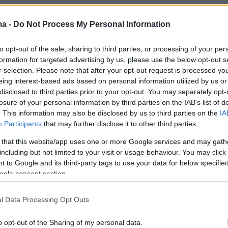
.deanna
ma -
Do Not Process My Personal Information
exist ❤️ esp when traveling w a baby 🙏🏼
k
#greecetravel
#dietitianlife
#momsoftiktok
to opt-out of the sale, sharing to third parties, or processing of your per
formation for targeted advertising by us, please use the below opt-out s
ana Del Rey
r selection. Please note that after your opt-out request is processed y
eing interest-based ads based on personal information utilized by us or
disclosed to third parties prior to your opt-out. You may separately opt-
losure of your personal information by third parties on the IAB’s list of
. This information may also be disclosed by us to third parties on the
IA
Participants
that may further disclose it to other third parties.
 that this website/app uses one or more Google services and may gath
χει συγκεντρώσει 1,3 εκατ. προβολές και πάνω
including but not limited to your visit or usage behaviour. You may click 
άδες likes ενώ πολλοί έσπευσαν να σχολιάσου
 to Google and its third-party tags to use your data for below specifi
νίδες γιαγιάδες.
ogle consent section.
l Data Processing Opt Outs
λληνίδες γιαγιάδες. Κυριολεκτικά θα ζουν γι
 από την αγάπη που μας μοίρασαν απλόχερα,
o opt-out of the Sharing of my personal data.