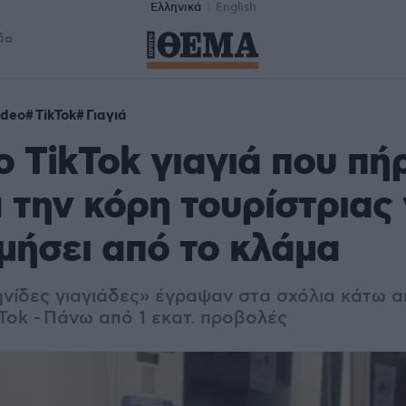
Ελληνικά
English
δα
ideo
TikTok
Γιαγιά
το TikTok γιαγιά που πή
 την κόρη τουρίστριας 
μήσει από το κλάμα
νίδες γιαγιάδες» έγραψαν στα σχόλια κάτω απ
Tok - Πάνω από 1 εκατ. προβολές