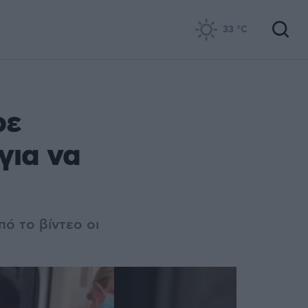
33
°C
ρε
για να
ό το βίντεο οι