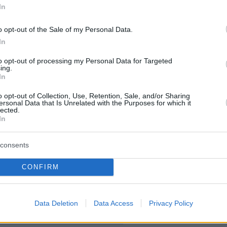
 δώσουμε αλλού με τη σειρά μας» έγραψε μία
In
ρήστες τού γνωστού μέσου κοινωνικής
o opt-out of the Sale of my Personal Data.
In
μεγάλη σημασία: Γιαγιά» έγραψε άλλη χρήστης
to opt-out of processing my Personal Data for Targeted
ing.
ες γιαγιάδες είναι οι καλύτερες» σημείωσε
In
ος. «Ελληνίδες γιαγιάδες, μανάδες μοναδικές
o opt-out of Collection, Use, Retention, Sale, and/or Sharing
».
ersonal Data that Is Unrelated with the Purposes for which it
lected.
In
ήμερα:
consents
 Η υποπαραλλαγή Eris μέσα από πέντε
CONFIRM
- Πότε θα έρθει το νέο εμβόλιο
η: «Δεν κατάλαβα τίποτα», λέει ο οδηγός του
Data Deletion
Data Access
Privacy Policy
πό το φρικτό δυστύχημα