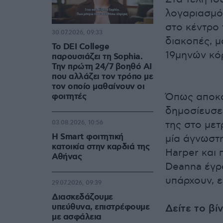
λογαριασμό 
στο κέντρο
30.07.2026, 09:33
διακοπές, μ
Το DEI College
19μηνών κόρ
παρουσιάζει τη Sophia.
Την πρώτη 24/7 βοηθό AI
που αλλάζει τον τρόπο με
τον οποίο μαθαίνουν οι
Όπως αποκά
φοιτητές
δημοσίευσε 
της στο μετ
03.08.2026, 10:56
Η Smart φοιτητική
μία άγνωστη
κατοικία στην καρδιά της
Harper και 
Αθήνας
Deanna έγρ
υπάρχουν, ε
29.07.2026, 09:39
Διασκεδάζουμε
υπεύθυνα, επιστρέφουμε
Δείτε το βί
με ασφάλεια