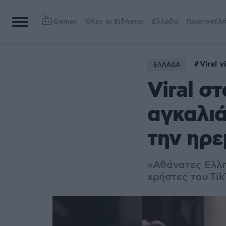
Games
Όλες οι Ειδήσεις
Ελλάδα
Πρωτοσέλι
Viral v
ΕΛΛΑΔΑ
Viral σ
αγκαλιά
την ηρε
«Αθάνατες Ελλη
χρήστες του Tik