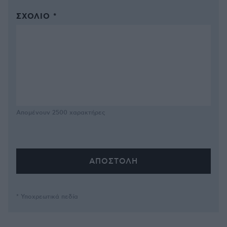
ΣΧΌΛΙΟ *
Απομένουν
2500
χαρακτήρες
* Υποχρεωτικά πεδία