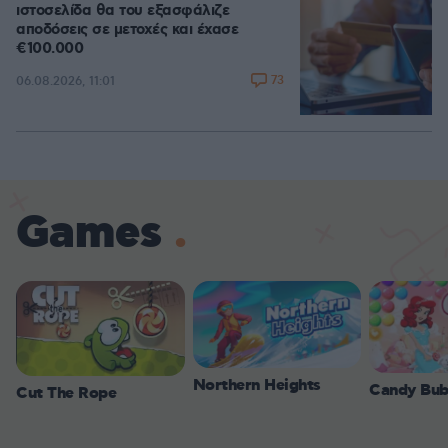
ιστοσελίδα θα του εξασφάλιζε
αποδόσεις σε μετοχές και έχασε
€100.000
73
06.08.2026, 11:01
Games
Northern Heights
Candy Bub
Cut The Rope