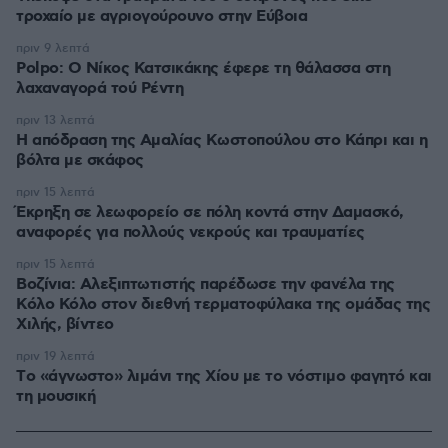
τροχαίο με αγριογούρουνο στην Εύβοια
πριν 9 λεπτά
Polpo: O Νίκος Κατσικάκης έφερε τη θάλασσα στη
λαχαναγορά τού Ρέντη
πριν 13 λεπτά
Η απόδραση της Αμαλίας Κωστοπούλου στο Κάπρι και η
βόλτα με σκάφος
πριν 15 λεπτά
Έκρηξη σε λεωφορείο σε πόλη κοντά στην Δαμασκό,
αναφορές για πολλούς νεκρούς και τραυματίες
πριν 15 λεπτά
Βοζίνια: Αλεξιπτωτιστής παρέδωσε την φανέλα της
Κόλο Κόλο στον διεθνή τερματοφύλακα της ομάδας της
Χιλής, βίντεο
πριν 19 λεπτά
Tο «άγνωστο» λιμάνι της Χίου με το νόστιμο φαγητό και
τη μουσική