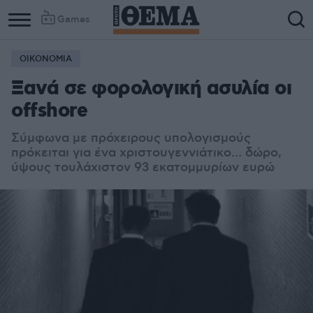
Games
ΟΙΚΟΝΟΜΙΑ
Column
Column
Ξανά σε φορολογική ασυλία οι
1
2
offshore
Σύμφωνα με πρόχειρους υπολογισμούς
πρόκειται για ένα χριστουγεννιάτικο… δώρο,
ύψους τουλάχιστον 93 εκατομμυρίων ευρώ