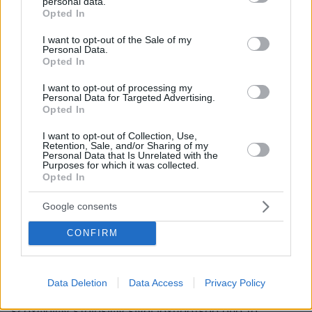
personal data.
Δεν σας άρεσε ο ΓΑΠ, καλά να πάθετε τώρα,
grant or deny consent to Google and its third-party tags to
Opted In
πληρώστε!
use your data for below specified purposes in below Google
consent section.
ΑΠΑΝΤΗΣΗ
I want to opt-out of the Sale of my
Personal Data.
Opted In
I want to opt-out of processing my
Personal Data for Targeted Advertising.
Opted In
βλασης Αργυροπουλος
19.12.2013, 10:13
I want to opt-out of Collection, Use,
ε βεβαία τα κουτάβια αυτόν που τους δείχνουν
Retention, Sale, and/or Sharing of my
Personal Data that Is Unrelated with the
γαβγίζουν, δεν έχουν μυαλό και κρίση, όταν ο ΓΑΠ
Purposes for which it was collected.
τους εσκιζε με φόρο 15% ετήσια, η άλλοι έτρεχαν να
Opted In
τον κατηγορήσουν, και τα κουτάβια τρέχαν και αυτά
από πίσω ε; κουτάβια τώρα να σας δω
Google consents
ΑΠΑΝΤΗΣΗ
CONFIRM
Ζάχος
19.12.2013, 10:04
Data Deletion
Data Access
Privacy Policy
...τι δεν καταλαβαίνετε ; το φορολογικό καθεστώς των
εξοχώριων εταιρειών είναι ισχυρότερο από τα