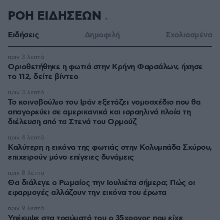
ΡΟΗ ΕΙΔΗΣΕΩΝ
Ειδήσεις
Δημοφιλή
Σχολιασμένα
πριν 3 λεπτά
Οριοθετήθηκε η φωτιά στην Κρήνη Φαρσάλων, ήχησε
το 112, δείτε βίντεο
πριν 3 λεπτά
Το κοινοβούλιο του Ιράν εξετάζει νομοσχέδιο που θα
απαγορεύει σε αμερικανικά και ισραηλινά πλοία τη
διέλευση από τα Στενά του Ορμούζ
πριν 4 λεπτά
Καλύτερη η εικόνα της φωτιάς στην Κολυμπάδα Σκύρου,
επιχειρούν μόνο επίγειες δυνάμεις
πριν 8 λεπτά
Θα διάλεγε ο Ρωμαίος την Ιουλιέτα σήμερα; Πώς οι
εφαρμογές αλλάζουν την εικόνα του έρωτα
πριν 9 λεπτά
Υπέκυψε στα τραύματά του ο 35χρονος που είχε