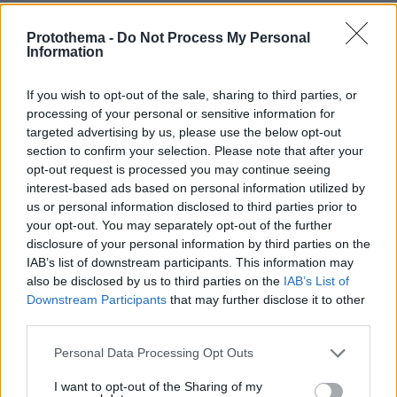
freeman
19.12.2013, 13:27
Protothema -
Do Not Process My Personal
Αν δεν είσαι ιδιοκτήτης offshores τότε είσαι ή
Information
φοροτεχνικός ή δικηγόρος και τους έχεις πελάτες.
Σίγουρα πάντως ... λατρεύεις τον Παπανδρέου ε ?
If you wish to opt-out of the sale, sharing to third parties, or
χαχαχαχα ....
processing of your personal or sensitive information for
targeted advertising by us, please use the below opt-out
ΑΠΑΝΤΗΣΗ
section to confirm your selection. Please note that after your
opt-out request is processed you may continue seeing
oeo
interest-based ads based on personal information utilized by
19.12.2013, 13:07
us or personal information disclosed to third parties prior to
ασχοληθείτε όλοι με τον λιάπη και τον νέο φόρο
your opt-out. You may separately opt-out of the further
disclosure of your personal information by third parties on the
ακινήτων / πλειστηριασμών = ΝΕΑ ΜΕΤΡΑ και αυτό
IAB’s list of downstream participants. This information may
ας περάσει (που θα περάσει) στα ψιλά.... είμαστε
also be disclosed by us to third parties on the
IAB’s List of
ΦΡΑΠΕΔΕΣ
Downstream Participants
that may further disclose it to other
ΑΠΑΝΤΗΣΗ
third parties.
Please note that this website/app uses one or more Google
Personal Data Processing Opt Outs
ΓΑΠίτης
services and may gather and store information including but
19.12.2013, 12:12
not limited to your visit or usage behaviour. You may click to
I want to opt-out of the Sharing of my