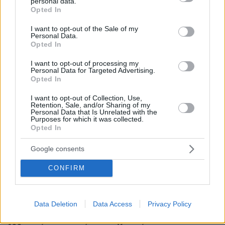
personal data.
grant or deny consent to Google and its third-party tags to
Opted In
use your data for below specified purposes in below Google
Ειδήσεις
Δείτε όλες τις τελευταίες
από την Ελλάδα
consent section.
I want to opt-out of the Sale of my
και τον Κόσμο, τη στιγμή που συμβαίνουν, στο
Personal Data.
Protothema.gr
Opted In
I want to opt-out of processing my
Personal Data for Targeted Advertising.
Opted In
ΡΟΗ ΕΙΔΗΣΕΩΝ
I want to opt-out of Collection, Use,
Retention, Sale, and/or Sharing of my
Ειδήσεις
Δημοφιλή
Σχολιασμένα
Personal Data that Is Unrelated with the
Purposes for which it was collected.
Opted In
πριν 5 λεπτά
5 ιστορικές εκκλησίες που αξίζει να γνωρίσετε στην
Google consents
παλιά πόλη της Κέρκυρας
CONFIRM
πριν 8 λεπτά
Το λάθος που μπορεί να σου χαλάσει τις διακοπές
πριν 15 λεπτά
Data Deletion
Data Access
Privacy Policy
Προϊόν εργαστηρίου ή της φύσης ο κορωνοϊός; Άλλα
έλεγε δημόσια ο Φάουτσι και άλλα ιδιωτικά, αρνήθηκε