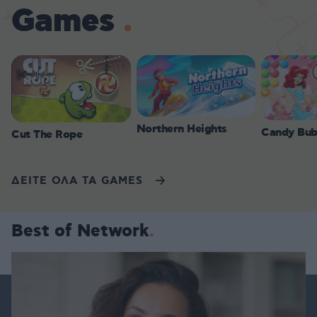
Games
Northern Heights
Candy Bub
Cut The Rope
ΔΕΙΤΕ ΟΛΑ ΤΑ GAMES
Best of Network