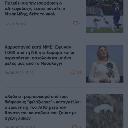
Παλεύει για την ισοφάριση ο
«Δικέφαλος», έχασε πέναλτι ο
Μιχαηλίδης, δείτε το γκολ
6
πριν 2 λεπτά
Καρυστιανού κατά ΜΜΕ: Έφυγαν
1.000 από τη ΝΔ για Σαμαρά και οι
περισσότεροι ασχολούνται με ένα
μέλος μας από το Μεσολόγγι
131
06.08.2026, 17:49
«Χυδαίο τραμπουκισμό από τους
διάφορους "φιλόζωους"» καταγγέλλει
ο ερευνητής του ΑΠΘ μετά τον
θάνατο του κουταβιού που ζούσε με
αγέλη λύκων
17
06.08.2026, 20:30