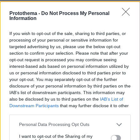
της παραγωγής προβάλλει ως βασική
προϋπόθεση για τη διατήρηση της
Protothema -
Do Not Process My Personal
Information
ανταγωνιστικότητας.
If you wish to opt-out of the sale, sharing to third parties, or
Τελικά, η εικόνα που προκύπτει από τους εννέα
processing of your personal or sensitive information for
κλάδους δείχνει ότι η ελληνική βιοτεχνία
targeted advertising by us, please use the below opt-out
εισέρχεται σε μια νέα φάση. Οι επιχειρήσεις
section to confirm your selection. Please note that after your
opt-out request is processed you may continue seeing
που επενδύουν στις δεξιότητες, στις
interest-based ads based on personal information utilized by
πιστοποιήσεις, στις ψηφιακές τεχνολογίες και
us or personal information disclosed to third parties prior to
στην παραγωγή προϊόντων υψηλής
your opt-out. You may separately opt-out of the further
προστιθέμενης αξίας αποκτούν σαφές
disclosure of your personal information by third parties on the
IAB’s list of downstream participants. This information may
ανταγωνιστικό πλεονέκτημα.
also be disclosed by us to third parties on the
IAB’s List of
Downstream Participants
that may further disclose it to other
ΑΠΕ-ΜΠΕ
third parties.
Please note that this website/app uses one or more Google
Personal Data Processing Opt Outs
services and may gather and store information including but
protothema.gr στο Google News
Ακολουθήστε το
not limited to your visit or usage behaviour. You may click to
I want to opt-out of the Sharing of my
και μάθετε πρώτοι όλες τις ειδήσεις