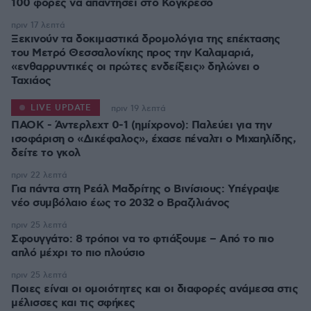
100 φορές να απαντήσει στο Κογκρέσο
πριν 17 λεπτά
Ξεκινούν τα δοκιμαστικά δρομολόγια της επέκτασης
του Μετρό Θεσσαλονίκης προς την Καλαμαριά,
«ενθαρρυντικές οι πρώτες ενδείξεις» δηλώνει ο
Ταχιάος
LIVE UPDATE
πριν 19 λεπτά
ΠΑΟΚ - Άντερλεχτ 0-1 (ημίχρονο): Παλεύει για την
ισοφάριση ο «Δικέφαλος», έχασε πέναλτι ο Μιχαηλίδης,
πριν 22 λεπτά
Για πάντα στη Ρεάλ Μαδρίτης ο Βινίσιους: Yπέγραψε
νέο συμβόλαιο έως το 2032 ο Βραζιλιάνος
πριν 25 λεπτά
Σφουγγάτο: 8 τρόποι να το φτιάξουμε – Από το πιο
απλό μέχρι το πιο πλούσιο
πριν 25 λεπτά
Ποιες είναι οι ομοιότητες και οι διαφορές ανάμεσα στις
μέλισσες και τις σφήκες