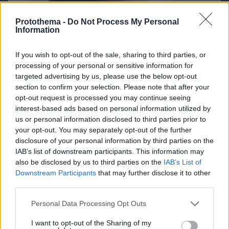
Protothema -
Do Not Process My Personal
Information
If you wish to opt-out of the sale, sharing to third parties, or
processing of your personal or sensitive information for
targeted advertising by us, please use the below opt-out
section to confirm your selection. Please note that after your
opt-out request is processed you may continue seeing
interest-based ads based on personal information utilized by
us or personal information disclosed to third parties prior to
your opt-out. You may separately opt-out of the further
disclosure of your personal information by third parties on the
IAB’s list of downstream participants. This information may
also be disclosed by us to third parties on the
IAB’s List of
08.08.2026, 16:24
Downstream Participants
that may further disclose it to other
Ανεύρυσμα: Απλό τεστ του αντίχειρα προμηνύει
third parties.
τον αυξημένο κίνδυνο – Γίνεται σε 1 λεπτό
Please note that this website/app uses one or more Google
Personal Data Processing Opt Outs
services and may gather and store information including but
not limited to your visit or usage behaviour. You may click to
I want to opt-out of the Sharing of my