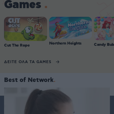
Games
Northern Heights
Candy Bub
Cut The Rope
ΔΕΙΤΕ ΟΛΑ ΤΑ GAMES
Best of Network