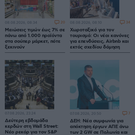
20
34
08.08.2026, 08:34
08.08.2026, 08:10
Μειώσεις τιμών έως 7% σε
Χωροταξικό για τον
πάνω από 1.000 προϊόντα
τουρισμό: Οι νέοι κανόνες
στα σούπερ μάρκετ, πότε
για επενδύσεις, Airbnb και
ξεκινούν
εκτός σχεδίου δόμηση
07.08.2026, 23:24
7
07.08.2026, 20:50
Δεύτερη εβδομάδα
ΔΕΗ: Νέα συμφωνία για
κερδών στη Wall Street:
απόκτηση έργων ΑΠΕ άνω
Νέο ρεκόρ για τον S&P
των 2 GW σε Πολωνία και