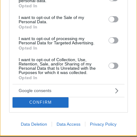
personal data.
grant or deny consent to Google and its third-party tags to
Opted In
use your data for below specified purposes in below Google
consent section.
I want to opt-out of the Sale of my
Personal Data.
Opted In
I want to opt-out of processing my
Personal Data for Targeted Advertising.
Opted In
I want to opt-out of Collection, Use,
Retention, Sale, and/or Sharing of my
Personal Data that Is Unrelated with the
Purposes for which it was collected.
Opted In
Google consents
CONFIRM
Data Deletion
Data Access
Privacy Policy
08.08.2026, 18:57
Το νέο... καλοκαιρινό κόλπο που κάνουν οι