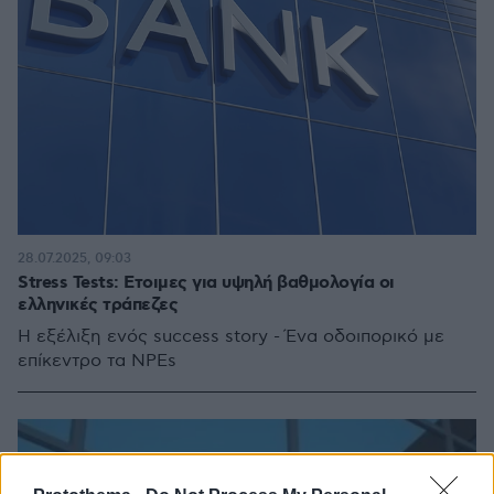
28.07.2025, 09:03
Stress Tests: Eτοιμες για υψηλή βαθμολογία οι
ελληνικές τράπεζες
Η εξέλιξη ενός success story - Ένα οδοιπορικό με
επίκεντρο τα NPEs