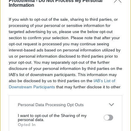
Protothema -
Do Not Process My Personal
Information
If you wish to opt-out of the sale, sharing to third parties, or
processing of your personal or sensitive information for
targeted advertising by us, please use the below opt-out
section to confirm your selection. Please note that after your
opt-out request is processed you may continue seeing
interest-based ads based on personal information utilized by
us or personal information disclosed to third parties prior to
your opt-out. You may separately opt-out of the further
disclosure of your personal information by third parties on the
IAB’s list of downstream participants. This information may
also be disclosed by us to third parties on the
IAB’s List of
Downstream Participants
that may further disclose it to other
third parties.
Please note that this website/app uses one or more Google
Personal Data Processing Opt Outs
24.04.2025, 11:58
services and may gather and store information including but
Σε εξέλιξη τα stress tests των τραπεζών –
not limited to your visit or usage behaviour. You may click to
I want to opt-out of the Sharing of my
Προβληματισμός για τα νέα δεδομένα
personal data.
grant or deny consent to Google and its third-party tags to
Opted In
use your data for below specified purposes in below Google
Ήδη οι τράπεζες έδωσαν τα πρώτα στοιχεία και