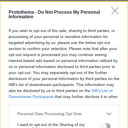
ΑΠΑΝΤΗΣΗ
Protothema -
Do Not Process My Personal
Information
If you wish to opt-out of the sale, sharing to third parties, or
R.D.
processing of your personal or sensitive information for
07.06.2026, 23:34
targeted advertising by us, please use the below opt-out
Αφού δεν μπήκαν φυλακή οι ελεγκτές και δεν
section to confirm your selection. Please note that after your
αφέθηκε ελεύθερος ο πωλητής, εντύπωση μου κάνει
opt-out request is processed you may continue seeing
interest-based ads based on personal information utilized by
ΑΠΑΝΤΗΣΗ
us or personal information disclosed to third parties prior to
your opt-out. You may separately opt-out of the further
juventus
disclosure of your personal information by third parties on the
07.06.2026, 23:15
IAB’s list of downstream participants. This information may
Γεμίσαμε ψέκια
also be disclosed by us to third parties on the
IAB’s List of
Downstream Participants
that may further disclose it to other
ΑΠΑΝΤΗΣΗ
third parties.
Please note that this website/app uses one or more Google
Personal Data Processing Opt Outs
services and may gather and store information including but
ΦΟΡΤΩΣΗ ΠΕΡΙΣΣΟΤΕΡΩΝ ΣΧΟΛΙΩΝ
not limited to your visit or usage behaviour. You may click to
I want to opt-out of the Sharing of my