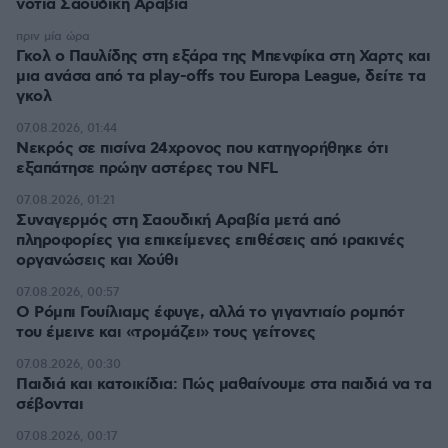
νότια Σαουδική Αραβία
πριν μία ώρα
Γκολ ο Παυλίδης στη εξάρα της Μπενφίκα στη Χαρτς και
μια ανάσα από τα play-offs του Europa League, δείτε τα
γκολ
07.08.2026, 01:44
Νεκρός σε πισίνα 24χρονος που κατηγορήθηκε ότι
εξαπάτησε πρώην αστέρες του NFL
07.08.2026, 01:21
Συναγερμός στη Σαουδική Αραβία μετά από
πληροφορίες για επικείμενες επιθέσεις από ιρακινές
οργανώσεις και Χούθι
07.08.2026, 00:57
Ο Ρόμπι Γουίλιαμς έφυγε, αλλά το γιγαντιαίο ρομπότ
του έμεινε και «τρομάζει» τους γείτονες
07.08.2026, 00:30
Παιδιά και κατοικίδια: Πώς μαθαίνουμε στα παιδιά να τα
σέβονται
07.08.2026, 00:17