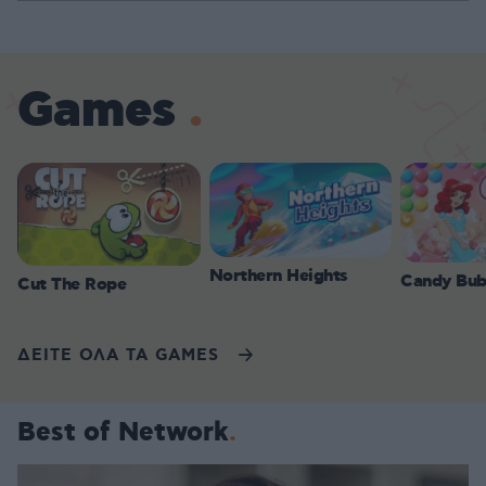
Games
Northern Heights
Candy Bub
Cut The Rope
ΔΕΙΤΕ ΟΛΑ ΤΑ GAMES
Best of Network