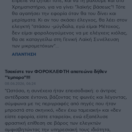
έπρεπε να ζητάει τότε, και να τη βάλουμε και στο
Χρηματιστήριο, για να γίνει "λαϊκής βάσεως"! Τότε
θα αγαπήσει την εφορία όταν θα του δίνει και
μερίσματα. Κι αν του σκάσει έλεγχος, θα λέει στον
ελεγκτή "στάσου -μύγδαλα, εγώ είμαι Μέτοχος,
δεν είμαι φορολογούμενος να με ελέγχεις κιόλας,
θα σε καταγγείλω στη Γενική Λαϊκή Συνέλευση
των μικρομετόχων"...
ΑΠΑΝΤΗΣΗ
Τσακίστε τον ΦΟΡΟΚΛΕΦΤΗ απατεώνα δήθεν
"'εμπορο"!!!
08.06.2026, 06:24
"Ωστόσο, η συνέχεια ήταν επεισοδιακή: ο άντρας
αντέδρασε έντονα, βάζοντας τις φωνές και λέγοντας,
σύμφωνα με τις περιγραφές από πηγές που ήταν
μπροστά στο σκηνικό, «δεν έχω ταμειακή» και «δεν
είστε εφορία, είστε εταιρεία», ενώ εξαπέλυσε
φραστική επίθεση σε βάρος των ελεγκτών
αμφισβητώντας την υπηρεσιακή τους ιδιότητα,