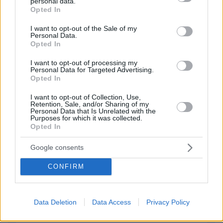
personal data.
grant or deny consent to Google and its third-party tags to
Opted In
use your data for below specified purposes in below Google
ΠΡΟΣΘΗΚΗ ΣΧΟΛΙΟΥ
consent section.
I want to opt-out of the Sale of my
Personal Data.
Opted In
ΌΝΟΜΑ *
I want to opt-out of processing my
Personal Data for Targeted Advertising.
Opted In
I want to opt-out of Collection, Use,
Retention, Sale, and/or Sharing of my
EMAIL
Personal Data that Is Unrelated with the
Purposes for which it was collected.
Opted In
Google consents
ΣΧΌΛΙΟ *
CONFIRM
Data Deletion
Data Access
Privacy Policy