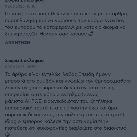
Σοφια Σακλαφου
09.06.2026, 10:10
Παντως αυτο που ηθελαν να πετυχουν με το αρθρο,
παραπλανηση και να γυρισουν τον κοσμο εναντιον
του εμπορου το καταφεραν.Α ρε γατακια ακομα να
ξυπνησετε;Οτι θελουν σας κανουν 🤣
ΑΠΑΝΤΗΣΗ
Σοφια Σακλαφου
09.06.2026, 09:59
Το άρθρο είναι εντελώς λαθος.Επειδή ήμουν
μπροστά στο συμβάν και γνωρίζω τον έμπορο,μάθετε
λοιπόν πως οι εφοριακοί δεν είχαν ταυτότητες
υπηρεσίας ούτε κάποιο ένταλμα.Ο ένας
μάλιστα,ΑΚΡΩΣ ειρωνικός,όταν του ζητήθηκε
υπηρεσιακή ταυτότητα είπε «αυτήν έχω και άμα
σαρέσει» δείχνοντας την πολιτική του ταυτότητα.Ο
ίδιος ο έμπορος κάλεσε την αστυνομία.Μην
πιστεύετε ότι συκοφαντίες διαβάζετε στο διαδίκτυο!
😘