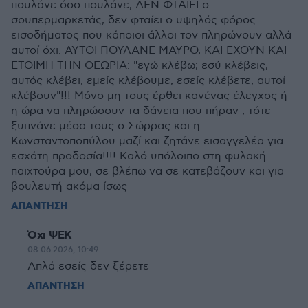
πουλάνε όσο πουλάνε, ΔΕΝ ΦΤΑΙΕΙ ο
σουπερμαρκετάς, δεν φταίει ο υψηλός φόρος
εισοδήματος που κάποιοι άλλοι τον πληρώνουν αλλά
αυτοί όχι. ΑΥΤΟΙ ΠΟΥΛΑΝΕ ΜΑΥΡΟ, ΚΑΙ ΕΧΟΥΝ ΚΑΙ
ΕΤΟΙΜΗ ΤΗΝ ΘΕΩΡΙΑ: "εγώ κλέβω; εσύ κλέβεις,
αυτός κλέβει, εμείς κλέβουμε, εσείς κλέβετε, αυτοί
κλέβουν"!!! Μόνο μη τους έρθει κανένας έλεγχος ή
η ώρα να πληρώσουν τα δάνεια που πήραν , τότε
ξυπνάνε μέσα τους ο Σώρρας και η
Κωνσταντοποπύλου μαζί και ζητάνε εισαγγελέα για
εσχάτη προδοσία!!!! Καλό υπόλοιπο στη φυλακή
παιχτούρα μου, σε βλέπω να σε κατεβάζουν και για
βουλευτή ακόμα ίσως
ΑΠΑΝΤΗΣΗ
Όχι ΨΕΚ
08.06.2026, 10:49
Απλά εσείς δεν ξέρετε
ΑΠΑΝΤΗΣΗ