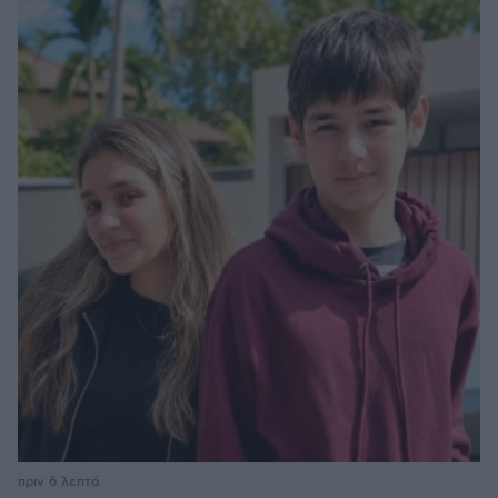
πριν 6 λεπτά