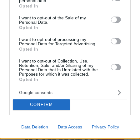
«Τα παιδιά έχουν μια μικρή ίωση»: Το τελευταίο
personal data.
grant or deny consent to Google and its third-party tags to
Opted In
μήνυμα της μητέρας στον πρώην σύζυγό της πριν
use your data for below specified purposes in below Google
δολοφονήσει τα τέσσερα παιδιά τους
consent section.
I want to opt-out of the Sale of my
Personal Data.
Opted In
I want to opt-out of processing my
Personal Data for Targeted Advertising.
Opted In
I want to opt-out of Collection, Use,
Retention, Sale, and/or Sharing of my
Personal Data that Is Unrelated with the
Purposes for which it was collected.
Opted In
Google consents
CONFIRM
Data Deletion
Data Access
Privacy Policy