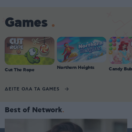
Games
Northern Heights
Candy Bub
Cut The Rope
ΔΕΙΤΕ ΟΛΑ ΤΑ GAMES
Best of Network