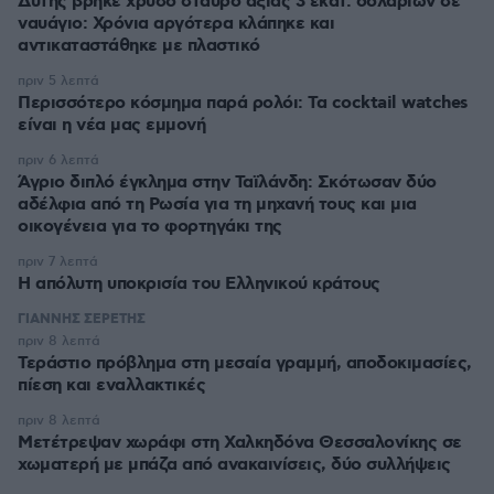
Δύτης βρήκε χρυσό σταυρό αξίας 3 εκατ. δολαρίων σε
ναυάγιο: Χρόνια αργότερα κλάπηκε και
αντικαταστάθηκε με πλαστικό
πριν 5 λεπτά
Περισσότερο κόσμημα παρά ρολόι: Τα cocktail watches
είναι η νέα μας εμμονή
πριν 6 λεπτά
Άγριο διπλό έγκλημα στην Ταϊλάνδη: Σκότωσαν δύο
αδέλφια από τη Ρωσία για τη μηχανή τους και μια
οικογένεια για το φορτηγάκι της
πριν 7 λεπτά
Η απόλυτη υποκρισία του Ελληνικού κράτους
ΓΙΑΝΝΗΣ ΣΕΡΕΤΗΣ
πριν 8 λεπτά
Τεράστιο πρόβλημα στη μεσαία γραμμή, αποδοκιμασίες,
πίεση και εναλλακτικές
πριν 8 λεπτά
Μετέτρεψαν χωράφι στη Χαλκηδόνα Θεσσαλονίκης σε
χωματερή με μπάζα από ανακαινίσεις, δύο συλλήψεις