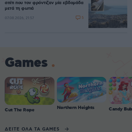
σπίτι που τον φρόντιζαν μία εβδομάδα
μετά τη φωτιά
5
07.08.2026, 21:57
Games
Northern Heights
Candy Bub
Cut The Rope
ΔΕΙΤΕ ΟΛΑ ΤΑ GAMES