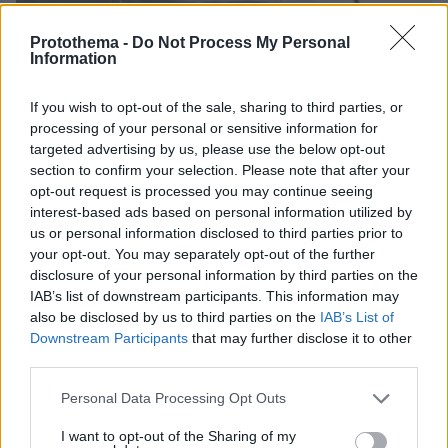
Protothema -
Do Not Process My Personal
Information
If you wish to opt-out of the sale, sharing to third parties, or
processing of your personal or sensitive information for
targeted advertising by us, please use the below opt-out
section to confirm your selection. Please note that after your
opt-out request is processed you may continue seeing
interest-based ads based on personal information utilized by
us or personal information disclosed to third parties prior to
07.08.2026, 20:16
your opt-out. You may separately opt-out of the further
Άλλος για data center; Επενδύσεις €50 δισ. την
disclosure of your personal information by third parties on the
ερχόμενη δεκαετία
IAB’s list of downstream participants. This information may
also be disclosed by us to third parties on the
IAB’s List of
Downstream Participants
that may further disclose it to other
third parties.
Please note that this website/app uses one or more Google
Personal Data Processing Opt Outs
services and may gather and store information including but
not limited to your visit or usage behaviour. You may click to
I want to opt-out of the Sharing of my