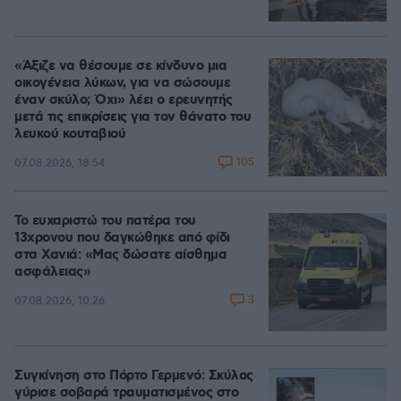
«Άξιζε να θέσουμε σε κίνδυνο μια
οικογένεια λύκων, για να σώσουμε
έναν σκύλο; Όχι» λέει ο ερευνητής
μετά τις επικρίσεις για τον θάνατο του
λευκού κουταβιού
105
07.08.2026, 18:54
Το ευχαριστώ του πατέρα του
13χρονου που δαγκώθηκε από φίδι
στα Χανιά: «Μας δώσατε αίσθημα
ασφάλειας»
3
07.08.2026, 10:26
Συγκίνηση στο Πόρτο Γερμενό: Σκύλος
γύρισε σοβαρά τραυματισμένος στο