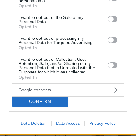
personal data.
grant or deny consent to Google and its third-party tags to
Opted In
use your data for below specified purposes in below Google
consent section.
I want to opt-out of the Sale of my
Personal Data.
Opted In
I want to opt-out of processing my
Personal Data for Targeted Advertising.
Opted In
I want to opt-out of Collection, Use,
Retention, Sale, and/or Sharing of my
Personal Data that Is Unrelated with the
Purposes for which it was collected.
Opted In
Google consents
07.08.2026, 15:59
CONFIRM
Είδος υπό εξαφάνιση οι υπερπολύτεκνοι στην
Ελλάδα που γερνάει: Τα... δύο ταψιά μεσημεριανό,
τα επιδόματα, η καθημερινότητά τους
Data Deletion
Data Access
Privacy Policy