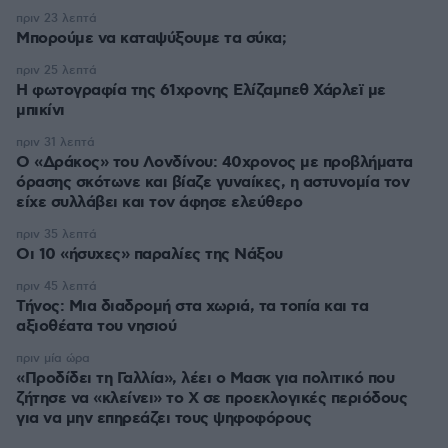
πριν 23 λεπτά
Μπορούμε να καταψύξουμε τα σύκα;
πριν 25 λεπτά
Η φωτογραφία της 61χρονης Ελίζαμπεθ Χάρλεϊ με
μπικίνι
πριν 31 λεπτά
Ο «Δράκος» του Λονδίνου: 40χρονος με προβλήματα
όρασης σκότωνε και βίαζε γυναίκες, η αστυνομία τον
είχε συλλάβει και τον άφησε ελεύθερο
πριν 35 λεπτά
Οι 10 «ήσυχες» παραλίες της Νάξου
πριν 45 λεπτά
Τήνος: Μια διαδρομή στα χωριά, τα τοπία και τα
αξιοθέατα του νησιού
πριν μία ώρα
«Προδίδει τη Γαλλία», λέει ο Μασκ για πολιτικό που
ζήτησε να «κλείνει» το X σε προεκλογικές περιόδους
για να μην επηρεάζει τους ψηφοφόρους