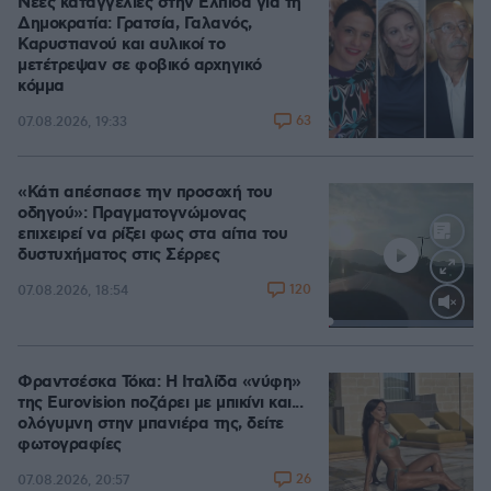
Νέες καταγγελίες στην Ελπίδα για τη
Δημοκρατία: Γρατσία, Γαλανός,
Καρυστιανού και αυλικοί το
μετέτρεψαν σε φοβικό αρχηγικό
κόμμα
63
07.08.2026, 19:33
«Κάτι απέσπασε την προσοχή του
οδηγού»: Πραγματογνώμονας
επιχειρεί να ρίξει φως στα αίτια του
δυστυχήματος στις Σέρρες
120
07.08.2026, 18:54
Loaded
:
100.00%
Φραντσέσκα Τόκα: Η Ιταλίδα «νύφη»
της Eurovision ποζάρει με μπικίνι και...
ολόγυμνη στην μπανιέρα της, δείτε
φωτογραφίες
26
07.08.2026, 20:57