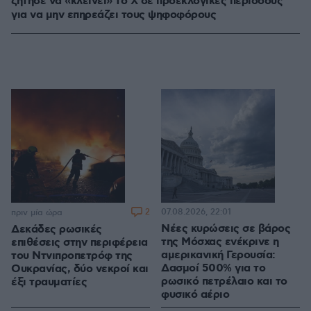
ζήτησε να «κλείνει» το X σε προεκλογικές περιόδους
για να μην επηρεάζει τους ψηφοφόρους
2
07.08.2026, 22:01
πριν μία ώρα
Νέες κυρώσεις σε βάρος
Δεκάδες ρωσικές
της Μόσχας ενέκρινε η
επιθέσεις στην περιφέρεια
αμερικανική Γερουσία:
του Ντνιπροπετρόφ της
Δασμοί 500% για το
Ουκρανίας, δύο νεκροί και
ρωσικό πετρέλαιο και το
έξι τραυματίες
φυσικό αέριο