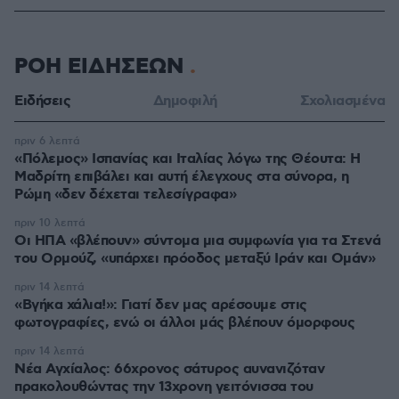
ΡΟΗ ΕΙΔΗΣΕΩΝ
Ειδήσεις
Δημοφιλή
Σχολιασμένα
πριν 6 λεπτά
«Πόλεμος» Ισπανίας και Ιταλίας λόγω της Θέουτα: Η
Μαδρίτη επιβάλει και αυτή έλεγχους στα σύνορα, η
Ρώμη «δεν δέχεται τελεσίγραφα»
πριν 10 λεπτά
Οι ΗΠΑ «βλέπουν» σύντομα μια συμφωνία για τα Στενά
του Ορμούζ, «υπάρχει πρόοδος μεταξύ Ιράν και Ομάν»
πριν 14 λεπτά
«Βγήκα χάλια!»: Γιατί δεν μας αρέσουμε στις
φωτογραφίες, ενώ οι άλλοι μάς βλέπουν όμορφους
πριν 14 λεπτά
Νέα Αγχίαλος: 66χρονος σάτυρος αυνανιζόταν
πρακολουθώντας την 13χρονη γειτόνισσα του