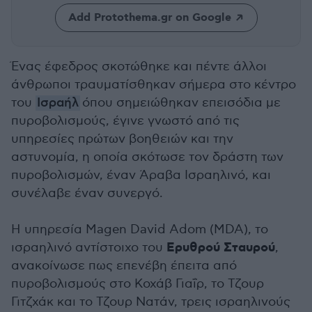
Add Protothema.gr on Google
Ένας έφεδρος σκοτώθηκε και πέντε άλλοι
άνθρωποι τραυματίσθηκαν σήμερα στο κέντρο
του
Ισραήλ
όπου σημειώθηκαν επεισόδια με
πυροβολισμούς, έγινε γνωστό από τις
υπηρεσίες πρώτων βοηθειών και την
αστυνομία, η οποία σκότωσε τον δράστη των
πυροβολισμών, έναν Άραβα Ισραηλινό, και
συνέλαβε έναν συνεργό.
Η υπηρεσία Magen David Adom (MDA), το
Ερυθρού Σταυρού
ισραηλινό αντίστοιχο του
,
ανακοίνωσε πως επενέβη έπειτα από
πυροβολισμούς στο Κοχάβ Γιαΐρ, το Τζουρ
Γιτζχάκ και το Τζουρ Νατάν, τρεις ισραηλινούς