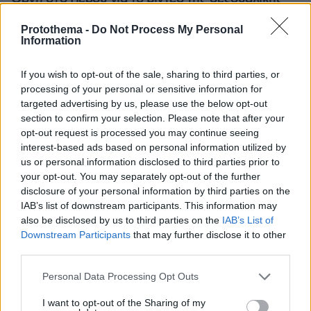
επίθεσης μαέστρου σε 26χρονη τραγουδίστρια:
«Σιγά-σιγά θα το ξεπεράσεις» της έλεγαν από τη
Protothema -
Do Not Process My Personal
Information
μπάντα της
If you wish to opt-out of the sale, sharing to third parties, or
processing of your personal or sensitive information for
targeted advertising by us, please use the below opt-out
section to confirm your selection. Please note that after your
opt-out request is processed you may continue seeing
interest-based ads based on personal information utilized by
us or personal information disclosed to third parties prior to
your opt-out. You may separately opt-out of the further
disclosure of your personal information by third parties on the
IAB’s list of downstream participants. This information may
also be disclosed by us to third parties on the
IAB’s List of
Downstream Participants
that may further disclose it to other
third parties.
Please note that this website/app uses one or more Google
Personal Data Processing Opt Outs
services and may gather and store information including but
not limited to your visit or usage behaviour. You may click to
I want to opt-out of the Sharing of my