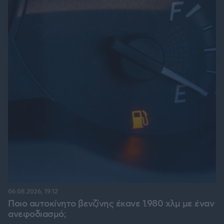
06.08.2026, 19:12
Ποιο αυτοκίνητο βενζίνης έκανε 1.980 χλμ με έναν
ανεφοδιασμό;