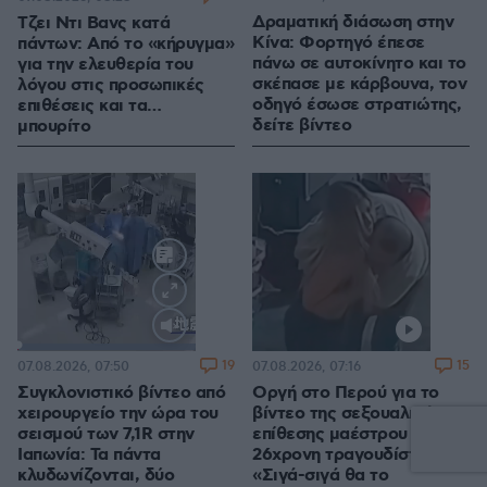
Δραματική διάσωση στην
Τζει Ντι Βανς κατά
Κίνα: Φορτηγό έπεσε
πάντων: Από το «κήρυγμα»
πάνω σε αυτοκίνητο και το
για την ελευθερία του
σκέπασε με κάρβουνα, τον
λόγου στις προσωπικές
οδηγό έσωσε στρατιώτης,
επιθέσεις και τα…
δείτε βίντεο
μπουρίτο
Loaded
:
100.00%
19
15
07.08.2026, 07:50
07.08.2026, 07:16
Συγκλονιστικό βίντεο από
Οργή στο Περού για το
χειρουργείο την ώρα του
βίντεο της σεξουαλικής
σεισμού των 7,1R στην
επίθεσης μαέστρου σε
Ιαπωνία: Τα πάντα
26χρονη τραγουδίστρια:
κλυδωνίζονται, δύο
«Σιγά-σιγά θα το