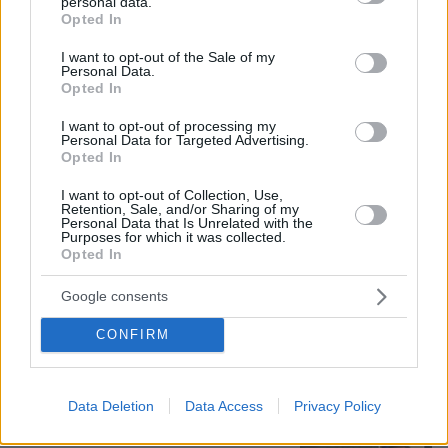
personal data.
grant or deny consent to Google and its third-party tags to
Opted In
use your data for below specified purposes in below Google
consent section.
I want to opt-out of the Sale of my
Personal Data.
Opted In
07.08.2026, 07:58
Γονικές παροχές: Οι παγίδες στις μεταφορές
I want to opt-out of processing my
Personal Data for Targeted Advertising.
χρημάτων που μπορεί να κοστίσουν σε φόρο
Opted In
I want to opt-out of Collection, Use,
Πόσο κοστίζει μία εβδομάδα σε βίλες
Retention, Sale, and/or Sharing of my
Personal Data that Is Unrelated with the
- παράδεισους
Purposes for which it was collected.
Opted In
2
πριν μία ώρα
Google consents
CONFIRM
Προφυλακίστηκαν ο δήμαρχος
Στυλίδας και δύο ακόμη
Data Deletion
Data Access
Privacy Policy
κατηγορούμενοι για την πυρκαγιά στη
Βοιωτία