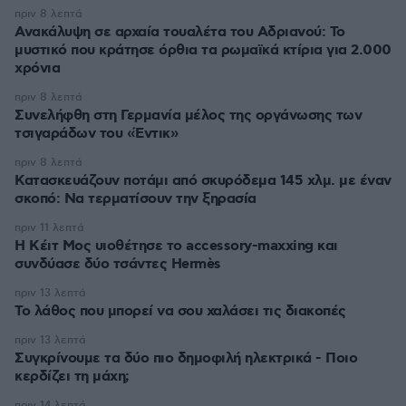
πριν 8 λεπτά
Ανακάλυψη σε αρχαία τουαλέτα του Αδριανού: Το
μυστικό που κράτησε όρθια τα ρωμαϊκά κτίρια για 2.000
χρόνια
πριν 8 λεπτά
Συνελήφθη στη Γερμανία μέλος της οργάνωσης των
τσιγαράδων του «Έντικ»
πριν 8 λεπτά
Κατασκευάζουν ποτάμι από σκυρόδεμα 145 χλμ. με έναν
σκοπό: Να τερματίσουν την ξηρασία
πριν 11 λεπτά
Η Κέιτ Μος υιοθέτησε τo accessory-maxxing και
συνδύασε δύο τσάντες Hermès
πριν 13 λεπτά
Το λάθος που μπορεί να σου χαλάσει τις διακοπές
πριν 13 λεπτά
Συγκρίνουμε τα δύο πιο δημοφιλή ηλεκτρικά - Ποιο
κερδίζει τη μάχη;
πριν 14 λεπτά