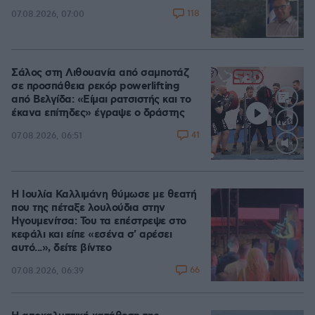
118
07.08.2026, 07:00
Σάλος στη Λιθουανία από σαμποτάζ
σε προσπάθεια ρεκόρ powerlifting
από Βελγίδα: «Είμαι ρατσιστής και το
έκανα επίτηδες» έγραψε ο δράστης
41
07.08.2026, 06:51
Loaded
:
100.00%
Η Ιουλία Καλλιμάνη θύμωσε με θεατή
που της πέταξε λουλούδια στην
Ηγουμενίτσα: Του τα επέστρεψε στο
κεφάλι και είπε «εσένα σ' αρέσει
αυτό...», δείτε βίντεο
66
07.08.2026, 06:39