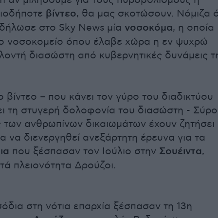
τι αν μιλήσουμε για τους πυροβολισμούς ή
οιοδήποτε
βίντεο
, θα μας σκοτώσουν. Νόμιζα ό
 δήλωσε στο Sky News μία
νοσοκόμα
, η οποία
ο νοσοκομείο όπου έλαβε χώρα η εν ψυχρώ
λοντή διασώστη από κυβερνητικές δυνάμεις τ
 βίντεο – που κάνει τον γύρο του διαδικτύου
ζει τη στυγερή δολοφονία του διασώστη - Σύρο
 των ανθρωπίνων δικαιωμάτων έχουν ζητήσει
α να διενεργηθεί ανεξάρτητη έρευνα για τα
ια
που ξέσπασαν τον Ιούλιο στην
Σουέιντα
,
τά πλειονότητα Δρούζοι.
σόδια στη νότια επαρχία ξέσπασαν τη 13η