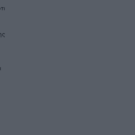
τι
ης
ι