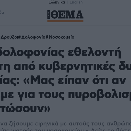
Ελληνικά
English
δα
Δρούζοι
Δολοφονία
Νοσοκομείο
δολοφονίας εθελοντή
η από κυβερνητικές δ
ίας: «Μας είπαν ότι αν
με για τους πυροβολισ
οτώσουν»
να ζήσουμε ειρηνικά με αυτούς τους ανθρώπο
ίπε γιατρός του νοσοκομείου - Δείτε το βίντ