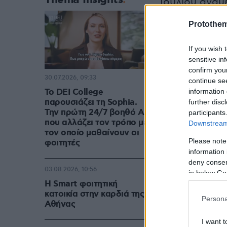
Ιουλίου ανά
Protothe
If you wish 
sensitive in
confirm you
30.07.2026, 09:33
continue se
Το DEI College
information 
παρουσιάζει τη Sophia.
further disc
Την πρώτη 24/7 βοηθό AI
participants
που αλλάζει τον τρόπο με
Downstream 
τον οποίο μαθαίνουν οι
Please note
φοιτητές
information 
deny consent
03.08.2026, 10:56
in below Go
Η Smart φοιτητική
κατοικία στην καρδιά της
Persona
Αθήνας
I want t