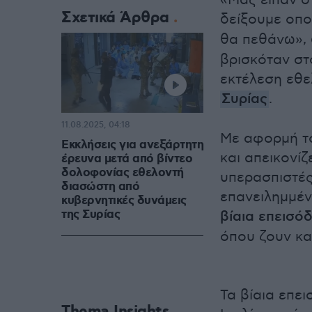
«Μας είπαν ό
Σχετικά Άρθρα
δείξουμε οπ
θα πεθάνω»,
βρισκόταν στ
εκτέλεση εθε
Συρίας
.
11.08.2025, 04:18
Με αφορμή το
Εκκλήσεις για ανεξάρτητη
και απεικονί
έρευνα μετά από βίντεο
δολοφονίας εθελοντή
υπερασπιστές
διασώστη από
επανειλημμέν
κυβερνητικές δυνάμεις
της Συρίας
βίαια επεισόδ
όπου ζουν κα
Τα βίαια επει
Thema Insights