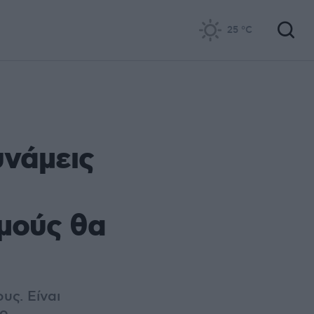
25
°C
υνάμεις
μούς θα
υς. Είναι
εο