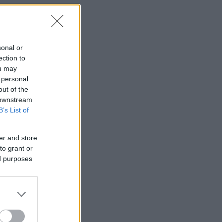
sonal or
ection to
ou may
 personal
out of the
 downstream
B’s List of
er and store
to grant or
ed purposes