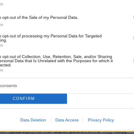
In
o opt-out of the Sale of my Personal Data.
 τις ημέρες που ακολούθησαν, με την
In
ωτερικών δυνάμεων –συμπεριλαμβανομένων
to opt-out of processing my Personal Data for Targeted
υ έστειλε η Δαμασκός– με τον τελικό
ing.
In
α φθάνει τους σχεδόν 1.400 νεκρούς, ανάμε
ς Δρούζους αμάχους.
o opt-out of Collection, Use, Retention, Sale, and/or Sharing
ersonal Data that Is Unrelated with the Purposes for which it
lected.
In
πό τις κάμερες CCTV που εξασφάλισε το Sky
ν άνδρες με στρατιωτικές στολές να
consents
ξ επαφής έναν εθελοντή ντυμένο με ιατρική
ένα πλήθος άλλων τρομοκρατημένων
CONFIRM
στον τομέα της υγείας κρατούνται υπό την
 με τα χέρια ψηλά.
Data Deletion
Data Access
Privacy Policy
ρει ημερομηνία και ώρα, μεσάνυχτα της
16ης