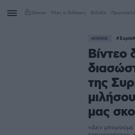
Games
Όλες οι Ειδήσεις
Ελλάδα
Πρωτοσέλι
Συρία
ΚΟΣΜΟΣ
Βίντεο 
διασώστ
της Συρ
μιλήσου
μας σκ
«Δεν μπορούμε 
τρομοκράτες», ε