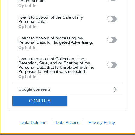
personal data.
grant or deny consent to Google and its third-party tags to
Opted In
02.03.2022, 00:04
use your data for below specified purposes in below Google
Για πες. Τις κυρώσεις που επέβαλε στη Ρωσία η
consent section.
I want to opt-out of the Sale of my
Λατινική Αμερική, η Σαουδική Αραβία, η Κίνα, η
Personal Data.
Τουρκια, το Ντουμπάι, η Αίγυπτος,η Κούβα. Ινδία,
Opted In
Πακιστάν. Για πες μας, για πες μας.
I want to opt-out of processing my
ΑΠΑΝΤΗΣΗ
Personal Data for Targeted Advertising.
Opted In
I want to opt-out of Collection, Use,
αυτά σας μαθαίνουν στην Πειραιώς?
Retention, Sale, and/or Sharing of my
01.03.2022, 20:26
Personal Data that Is Unrelated with the
Purposes for which it was collected.
μάλλον δεν σας τα μαθαίνουν καλά... ούτε όλα
Opted In
ΑΠΑΝΤΗΣΗ
Google consents
Μπίτσος
CONFIRM
01.03.2022, 17:48
Να πάνε για πεόλουτρα στο Μπάντεν-Μπάντεν , ολα
πληρωμενα απο ΕΕ.
Data Deletion
Data Access
Privacy Policy
ΑΠΑΝΤΗΣΗ