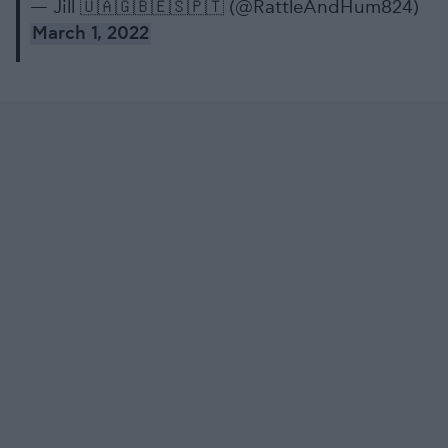
— Jill 🇺🇦🇬🇧🇪🇸🇵🇹 (@RattleAndHum824)
March 1, 2022