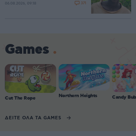
371
06.08.2026, 09:18
Games
Northern Heights
Candy Bub
Cut The Rope
ΔΕΙΤΕ ΟΛΑ ΤΑ GAMES