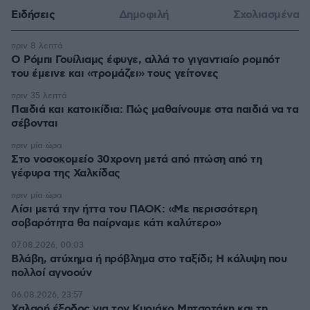
Ειδήσεις
Δημοφιλή
Σχολιασμένα
πριν 8 λεπτά
Ο Ρόμπι Γουίλιαμς έφυγε, αλλά το γιγαντιαίο ρομπότ
του έμεινε και «τρομάζει» τους γείτονες
πριν 35 λεπτά
Παιδιά και κατοικίδια: Πώς μαθαίνουμε στα παιδιά να τα
σέβονται
πριν μία ώρα
Στο νοσοκομείο 30χρονη μετά από πτώση από τη
γέφυρα της Χαλκίδας
πριν μία ώρα
Λίσι μετά την ήττα του ΠΑΟΚ: «Με περισσότερη
σοβαρότητα θα παίρναμε κάτι καλύτερο»
07.08.2026, 00:03
Βλάβη, ατύχημα ή πρόβλημα στο ταξίδι; Η κάλυψη που
πολλοί αγνοούν
06.08.2026, 23:57
Χαλαρή έξοδος για τον Κυριάκο Μητσοτάκη και τη