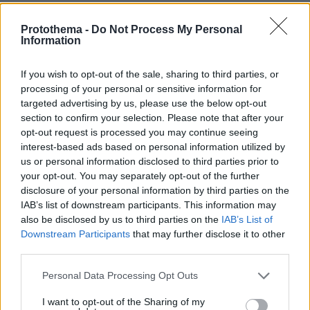
Protothema -
Do Not Process My Personal
ΔΥΣΤΥΧΩΣ
Information
01.03.2022, 18:46
ΤΕΡΜΑ ΤΑ ΜΠΑΝΙΑ ΚΑΙ ΤΟ ΨΑΡΕΜΑ ΓΙΑ ΤΟΝ ΔΟΛΙΟ
If you wish to opt-out of the sale, sharing to third parties, or
ΟΥΚΡΑΝΙΚΟ ΛΑΟ ΠΟΥ ΚΑΤΑΣΤΡΑΦΗΚΕ ΑΠΟ ΤΟΥΣ
processing of your personal or sensitive information for
ΑΜΕΡΙΚΑΝΟΥΣ ΜΕ ΤΙΣ ΙΔΕΕΣ ΤΟΥΣ
targeted advertising by us, please use the below opt-out
ΑΠΑΝΤΗΣΗ
section to confirm your selection. Please note that after your
opt-out request is processed you may continue seeing
interest-based ads based on personal information utilized by
Κακόν πολίτευμα η τυραννία
us or personal information disclosed to third parties prior to
01.03.2022, 18:11
your opt-out. You may separately opt-out of the further
Το παραλιακό οικόπεδο στην Αζοφική που είχε βάλει
disclosure of your personal information by third parties on the
στο μάτι ο καγκεμπίτης για να το ενώσει με το άλλο
IAB’s list of downstream participants. This information may
της Κριμαίας θα του κοστίσει πάρα πολύ ακριβά με
also be disclosed by us to third parties on the
IAB’s List of
όλες τις κυρώσεις από την διεθνή κοινότητα .θα το
Downstream Participants
that may further disclose it to other
μετανοήσει πικρά αλλά θα είναι αργά .Στο τέλος θα
third parties.
αναγκαστεί να το επιστρέψει πίσω .
Please note that this website/app uses one or more Google
Personal Data Processing Opt Outs
ΑΠΑΝΤΗΣΗ
services and may gather and store information including but
not limited to your visit or usage behaviour. You may click to
I want to opt-out of the Sharing of my
Α, ναι;