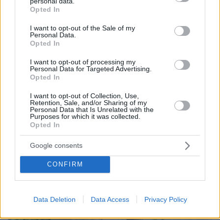
personal data.
grant or deny consent to Google and its third-party tags to
07.08.2026, 14:57
Opted In
use your data for below specified purposes in below Google
«Τα έχω χάσει όλα»: Συντετριμμένος ο πατέρας
consent section.
και σύζυγος των θυμάτων στο τροχαίο στις
I want to opt-out of the Sale of my
Personal Data.
Σέρρες
Opted In
I want to opt-out of processing my
Personal Data for Targeted Advertising.
Opted In
I want to opt-out of Collection, Use,
Retention, Sale, and/or Sharing of my
Personal Data that Is Unrelated with the
Purposes for which it was collected.
Opted In
Google consents
CONFIRM
Data Deletion
Data Access
Privacy Policy