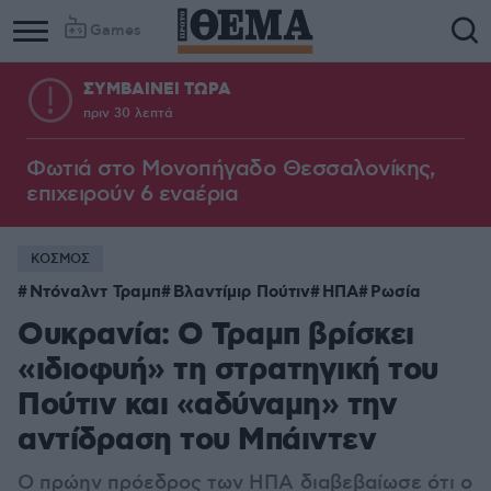
Games
ΣΥΜΒΑΙΝΕΙ ΤΩΡΑ
πριν 30 λεπτά
Column
Column
1
2
Φωτιά στο Μονοπήγαδο Θεσσαλονίκης,
επιχειρούν 6 εναέρια
ΚΟΣΜΟΣ
Ντόναλντ Τραμπ
Βλαντίμιρ Πούτιν
ΗΠΑ
Ρωσία
Ουκρανία: Ο Τραμπ βρίσκει
«ιδιοφυή» τη στρατηγική του
Πούτιν και «αδύναμη» την
αντίδραση του Μπάιντεν
Ο πρώην πρόεδρος των ΗΠΑ διαβεβαίωσε ότι ο