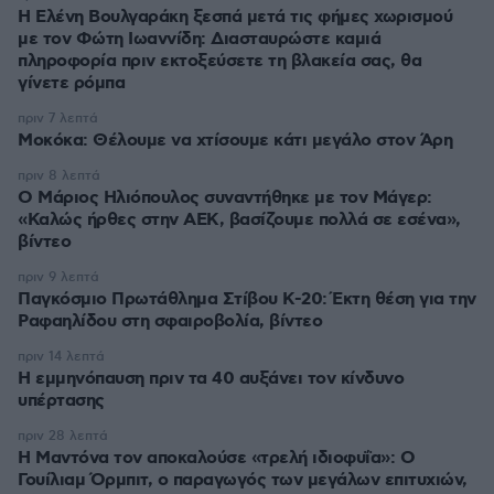
Η Ελένη Βουλγαράκη ξεσπά μετά τις φήμες χωρισμού
με τον Φώτη Ιωαννίδη: Διασταυρώστε καμιά
πληροφορία πριν εκτοξεύσετε τη βλακεία σας, θα
γίνετε ρόμπα
πριν 7 λεπτά
Μοκόκα: Θέλουμε να χτίσουμε κάτι μεγάλο στον Άρη
πριν 8 λεπτά
Ο Μάριος Ηλιόπουλος συναντήθηκε με τον Μάγερ:
«Καλώς ήρθες στην ΑΕΚ, βασίζουμε πολλά σε εσένα»,
βίντεο
πριν 9 λεπτά
Παγκόσμιο Πρωτάθλημα Στίβου Κ-20: Έκτη θέση για την
Ραφαηλίδου στη σφαιροβολία, βίντεο
πριν 14 λεπτά
Η εμμηνόπαυση πριν τα 40 αυξάνει τον κίνδυνο
υπέρτασης
πριν 28 λεπτά
Η Μαντόνα τον αποκαλούσε «τρελή ιδιοφυΐα»: Ο
Γουίλιαμ Όρμπιτ, ο παραγωγός των μεγάλων επιτυχιών,