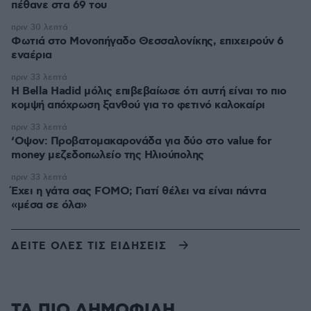
πέθανε στα 69 του
πριν 30 λεπτά
Φωτιά στο Μονοπήγαδο Θεσσαλονίκης, επιχειρούν 6
εναέρια
πριν 33 λεπτά
Η Bella Hadid μόλις επιβεβαίωσε ότι αυτή είναι το πιο
κομψή απόχρωση ξανθού για το φετινό καλοκαίρι
πριν 33 λεπτά
‘Οψον: Προβατομακαρονάδα για δύο στο value for
money μεζεδοπωλείο της Ηλιούπολης
πριν 33 λεπτά
Έχει η γάτα σας FOMO; Γιατί θέλει να είναι πάντα
«μέσα σε όλα»
ΔΕΙΤΕ ΟΛΕΣ ΤΙΣ ΕΙΔΗΣΕΙΣ
ΤΑ ΠΙΟ ΔΗΜΟΦΙΛΗ