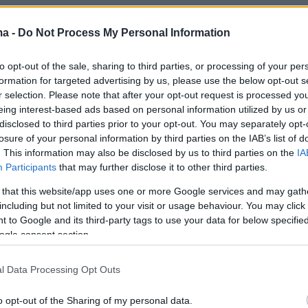
ήμερα:
ma -
Do Not Process My Personal Information
 οδηγεί σε σταθεροποίηση της κατάστασης»
to opt-out of the sale, sharing to third parties, or processing of your per
δρας, που βλέπει σταδιακή επάνοδο στην
formation for targeted advertising by us, please use the below opt-out s
τα
r selection. Please note that after your opt-out request is processed y
eing interest-based ads based on personal information utilized by us or
disclosed to third parties prior to your opt-out. You may separately opt-
εν είναι πιθανό το ενδεχόμενο ευρείας
losure of your personal information by third parties on the IAB’s list of
. This information may also be disclosed by us to third parties on the
IA
ε τη Ρωσία
Participants
that may further disclose it to other third parties.
 that this website/app uses one or more Google services and may gath
ς συμφωνεί «εν μέρει» με Τσακαλώτο για τις
including but not limited to your visit or usage behaviour. You may click 
ιλογές συμβούλων από τον Τσίπρα
 to Google and its third-party tags to use your data for below specifi
ogle consent section.
l Data Processing Opt Outs
o opt-out of the Sharing of my personal data.