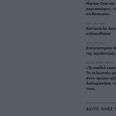
Marine One και
αεροσκάφος: «
κινδύνευσε»
πριν μία ώρα
Κοτόπουλο λεμ
κολοκυθάκια
πριν μία ώρα
Εντοπίστηκαν 4
της Ιεράπετρας
06.08.2026, 04:44
«Τα παιδιά έχου
Το τελευταίο μ
στον πρώην σύζ
δολοφονήσει τα
τους
ΔΕΙΤΕ ΟΛΕΣ 