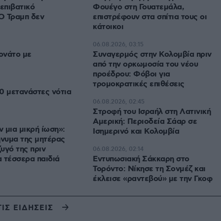
 επιβατικό
Φουέγο στη Γουατεμάλα,
Ο Τραμπ δεν
επιστρέφουν στα σπίτια τους οι
κάτοικοι
06.08.2026, 03:15
ονάτο με
Συναγερμός στην Κολομβία πριν
από την ορκωμοσία του νέου
προέδρου: Φόβοι για
τρομοκρατικές επιθέσεις
0 μετανάστες νότια
06.08.2026, 02:45
Στροφή του Ισραήλ στη Λατινική
Αμερική: Περιοδεία Σάαρ σε
ν μια μικρή ίωση»:
Ισημερινό και Κολομβία
ήνυμα της μητέρας
υγό της πριν
06.08.2026, 02:14
 τέσσερα παιδιά
Εντυπωσιακή Σάκκαρη στο
Τορόντο: Νίκησε τη Σονμέζ και
έκλεισε «ραντεβού» με την Γκοφ
ΤΙΣ ΕΙΔΗΣΕΙΣ