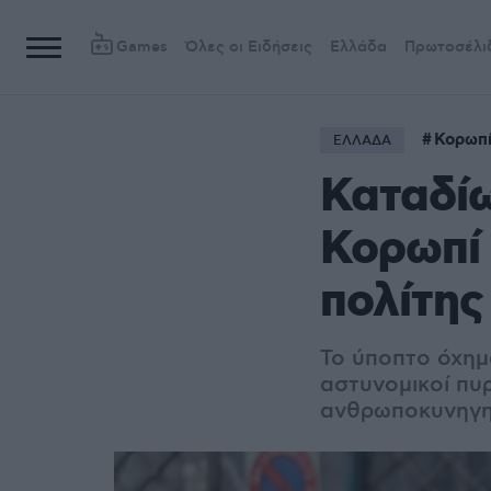
Games
Όλες οι Ειδήσεις
Ελλάδα
Πρωτοσέλι
Κορωπ
ΕΛΛΑΔΑ
Καταδίω
Κορωπί 
πολίτης
Το ύποπτο όχημ
αστυνομικοί πυ
ανθρωποκυνηγητ