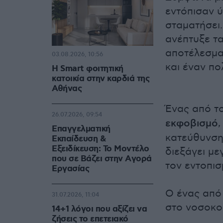
εντόπισαν 
σταματήσει.
ανέπτυξε τα
αποτέλεσμα
03.08.2026, 10:56
και έναν πολ
Η Smart φοιτητική
κατοικία στην καρδιά της
Αθήνας
Ένας από τ
26.07.2026, 09:54
εκφοβισμό
Επαγγελματική
κατεύθυνση
Εκπαίδευση &
Εξειδίκευση: Το Mοντέλο
διεξάγει με
που σε Bάζει στην Aγορά
τον εντοπισ
Eργασίας
Ο ένας από
31.07.2026, 11:04
στο νοσοκομ
14+1 λόγοι που αξίζει να
ζήσεις το επετειακό