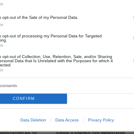
In
o opt-out of the Sale of my Personal Data.
In
protothema.gr στο Google News
το
και μάθετε πρώτοι
εις
to opt-out of processing my Personal Data for Targeted
ing.
In
Ειδήσεις
 τελευταίες
από την Ελλάδα και τον Κόσμο, τη
Protothema.gr
μβαίνουν, στο
o opt-out of Collection, Use, Retention, Sale, and/or Sharing
ersonal Data that Is Unrelated with the Purposes for which it
lected.
In
Ειδήσεις
Δημοφιλή
Σχολιασμέν
ΗΣΕΩΝ
consents
06.08.2026, 04:22
CONFIRM
οντά σε
Πρωτοβουλία των ΗΠΑ για μέτρα
στα Στενά του
κατά της Νικαράγουας λόγω του
ές το πλήρωμα
αποκλεισμού της αντιπολίτευσης
Data Deletion
Data Access
Privacy Policy
06.08.2026, 03:50
εριστατικό με το
Έληξε η έκρηξη του ηφαιστείου