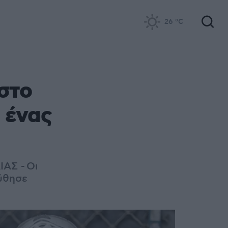
26
°C
στο
ι ένας
ΑΣ - Οι
ύθησε