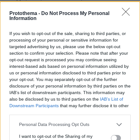
αναλλοίωτο ώστε να μπορούν να το
απολαμβάνουν στο μέγιστο οι κάτοικοι, οι
Protothema -
Do Not Process My Personal
επισκέπτες και οι επόμενες γενιές.
Information
«Προστατεύουμε το φυσικό μας περιβάλλον,
If you wish to opt-out of the sale, sharing to third parties, or
διατηρούμε τον χαρακτήρα του τόπου μας και
processing of your personal or sensitive information for
επενδύουμε σε ένα βιώσιμο μοντέλο
targeted advertising by us, please use the below opt-out
ανάπτυξης ενώ παράλληλα αναβαθμίζουμε τις
section to confirm your selection. Please note that after your
υπηρεσίες και υποδομές από πλευράς Δήμου,
opt-out request is processed you may continue seeing
interest-based ads based on personal information utilized by
τοπικής κοινωνίας και επαγγελματιών, γεγονός
us or personal information disclosed to third parties prior to
που διαφαίνεται και από τα διαδοχικά ρεκόρ
your opt-out. You may separately opt-out of the further
επισκεψιμότητας που καταγράφονται τα
disclosure of your personal information by third parties on the
τελευταία έτη στο νησί μας. Πιστεύουμε ότι οι
IAB’s list of downstream participants. This information may
προορισμοί που παραμένουν αυθεντικοί και
also be disclosed by us to third parties on the
IAB’s List of
Downstream Participants
that may further disclose it to other
διατηρούν την ταυτότητά τους θα είναι εκείνοι
third parties.
που θα ανταποκριθούν καλύτερα στις
Please note that this website/app uses one or more Google
απαιτήσεις του μέλλοντος και θα
Personal Data Processing Opt Outs
services and may gather and store information including but
προσελκύσουν επισκέπτες υψηλής ποιότητας
not limited to your visit or usage behaviour. You may click to
I want to opt-out of the Sharing of my