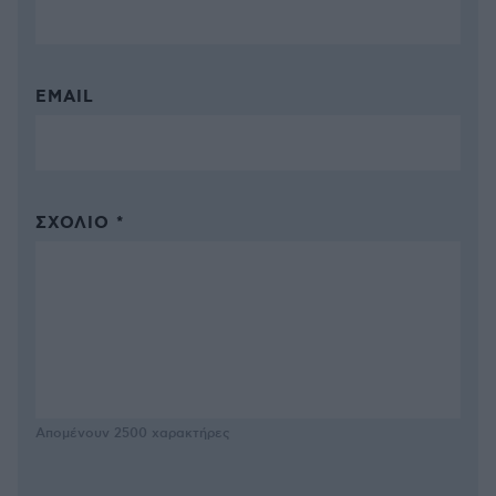
EMAIL
ΣΧΌΛΙΟ *
Απομένουν
2500
χαρακτήρες