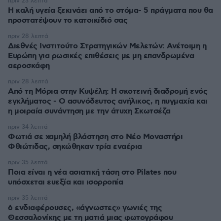
πριν 23 λεπτά
Η καλή υγεία ξεκινάει από το στόμα- 5 πράγματα που θα
προστατέψουν το κατοικίδιό σας
πριν 28 λεπτά
Διεθνές Ινστιτούτο Στρατηγικών Μελετών: Ανέτοιμη η
Ευρώπη για ρωσικές επιθέσεις με μη επανδρωμένα
αεροσκάφη
πριν 28 λεπτά
Από τη Μόρια στην Κυψέλη: Η σκοτεινή διαδρομή ενός
εγκλήματος - Ο ασυνόδευτος ανήλικος, η πυγμαχία και
η μοιραία συνάντηση με την άτυχη Σκωτσέζα
πριν 34 λεπτά
Φωτιά σε χαμηλή βλάστηση στο Νέο Μοναστήρι
Φθιώτιδας, σηκώθηκαν τρία εναέρια
πριν 35 λεπτά
Ποια είναι η νέα ασιατική τάση στο Pilates που
υπόσχεται ευεξία και ισορροπία
πριν 35 λεπτά
6 ενδιαφέρουσες, «άγνωστες» γωνιές της
Θεσσαλονίκης με τη ματιά μιας φωτογράφου