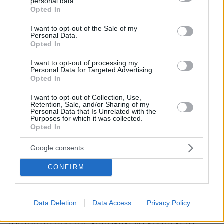
καθ' όλη τη διάρκεια της τουριστικής
personal data.
grant or deny consent to Google and its third-party tags to
Opted In
περιόδου» υπογραμμίζει ο Δήμαρχος Λειψών,
use your data for below specified purposes in below Google
Φώτης Μάγγος.
consent section.
I want to opt-out of the Sale of my
Personal Data.
Opted In
Αστυπάλαια: Η πράσινη μετάβαση ως εργαλείο
τουριστικής εξέλιξης
I want to opt-out of processing my
Personal Data for Targeted Advertising.
Opted In
«Η Αστυπάλαια εισέρχεται στην εφετινή
τουριστική περίοδο με ρεαλισμό, υπευθυνότητα
I want to opt-out of Collection, Use,
Retention, Sale, and/or Sharing of my
και αισιοδοξία. Είναι αλήθεια ότι η διεθνής
Personal Data that Is Unrelated with the
συγκυρία δημιουργεί προκλήσεις για όλους
Purposes for which it was collected.
Opted In
τους νησιωτικούς προορισμούς. Η αυξημένη
επιβάρυνση των ταξιδιωτικών προϋπολογισμών,
Google consents
οι οικονομικές αβεβαιότητες σε σημαντικές
CONFIRM
αγορές και οι γεωπολιτικές εξελίξεις
επηρεάζουν συνολικά τη ζήτηση και απαιτούν
προσεκτικό σχεδιασμό. Ωστόσο, η Αστυπάλαια
Data Deletion
Data Access
Privacy Policy
έχει καταφέρει να διαμορφώσει μια ξεχωριστή
ταυτότητα που της επιτρέπει να κοιτάζει το