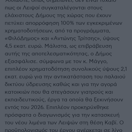
'Αλλωστε, όπως σημειώνει, δεν είναι τυχαίο
πως οι Λειψοί συγκαταλέγονται στους
ελάχιστους Δήμους της χώρας που έχουν
πετύχει απορρόφηση 100% των εγκεκριμένων
χρηματοδοτήσεων, από τα προγράμματα,
«ΦιλόΔημος» και «Αντώνης Τρίτσης», ύψους
4,5 εκατ. ευρώ. Μάλιστα, ως επιβράβευση
αυτής της αποτελεσματικότητας, ο Δήμος
εξασφάλισε. σύμφωνα με τον κ. Μάγγο,
επιπλέον χρηματοδότηση συνολικούς ύψους 2,1
εκατ. ευρώ για την αντικατάσταση του παλαιού
δικτύου ύδρευσης καθώς και για την αγορά
κατοικιών που θα στεγάσουν γιατρούς και
εκπαιδευτικούς, έργα τα οποία θα ξεκινήσουν
εντός του 2026. Επιπλέον προκηρύχθηκε
πρόσφατα ο διαγωνισμός για την κατασκευή
του νέου λιμένα των Λειψών στη θέση Καβί. Ο
προϋπολογισμός του έργου ανέρχεται σε λίγο