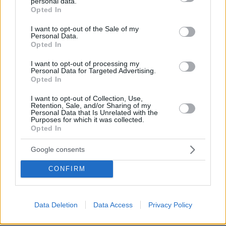
personal data.
grant or deny consent to Google and its third-party tags to
Opted In
use your data for below specified purposes in below Google
consent section.
I want to opt-out of the Sale of my
Personal Data.
Opted In
I want to opt-out of processing my
Personal Data for Targeted Advertising.
Opted In
I want to opt-out of Collection, Use,
Retention, Sale, and/or Sharing of my
Personal Data that Is Unrelated with the
Purposes for which it was collected.
Opted In
Google consents
CONFIRM
90
09.06.2025, 10:18
Τάκης Χρυσικάκος: Έχω φάει χαστούκι από γυναίκα
Data Deletion
Data Access
Privacy Policy
επειδή μετά από την ερωτική πράξη της είπα να φύγει
Τα ζευγάρια πρέπει να κοιμούνται σε ξεχωριστά