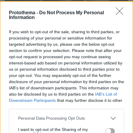
Protothema -
Do Not Process My Personal
Information
If you wish to opt-out of the sale, sharing to third parties, or
processing of your personal or sensitive information for
targeted advertising by us, please use the below opt-out
section to confirm your selection. Please note that after your
opt-out request is processed you may continue seeing
3
01.08.2025, 12:43
interest-based ads based on personal information utilized by
Αδιανόητο περιστατικό στην Κολομβία - Άντρας
us or personal information disclosed to third parties prior to
χαστούκισε γυναίκα σε αεροδρόμιο επειδή δεν τον
your opt-out. You may separately opt-out of the further
άφησε να κάτσει δίπλα στη γυναίκα του, δείτε βίντεο
disclosure of your personal information by third parties on the
IAB’s list of downstream participants. This information may
Την πλησίασε και της είπε απειλητικά «Σήκω, αλλιώς
also be disclosed by us to third parties on the
IAB’s List of
θα σε σηκώσω»
Downstream Participants
that may further disclose it to other
third parties.
Please note that this website/app uses one or more Google
Personal Data Processing Opt Outs
services and may gather and store information including but
not limited to your visit or usage behaviour. You may click to
I want to opt-out of the Sharing of my