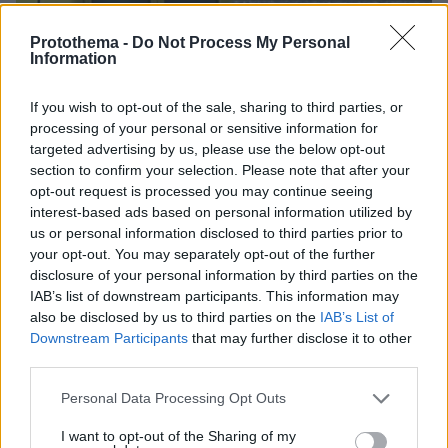
Protothema -
Do Not Process My Personal
Information
If you wish to opt-out of the sale, sharing to third parties, or
processing of your personal or sensitive information for
targeted advertising by us, please use the below opt-out
section to confirm your selection. Please note that after your
opt-out request is processed you may continue seeing
interest-based ads based on personal information utilized by
us or personal information disclosed to third parties prior to
23.08.2025, 22:25
your opt-out. You may separately opt-out of the further
Νεκρός 71χρονος Γερμανός λουόμενος σε παραλία της
disclosure of your personal information by third parties on the
Θάσου
IAB’s list of downstream participants. This information may
also be disclosed by us to third parties on the
IAB’s List of
Ανασύρθηκε χωρίς τις αισθήσεις του από τη Σκάλα
Downstream Participants
that may further disclose it to other
Παναγιάς
third parties.
Please note that this website/app uses one or more Google
Personal Data Processing Opt Outs
services and may gather and store information including but
not limited to your visit or usage behaviour. You may click to
I want to opt-out of the Sharing of my