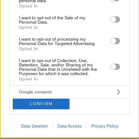
personal data.
grant or deny consent to Google and its third-party tags to
Opted In
use your data for below specified purposes in below Google
consent section.
I want to opt-out of the Sale of my
Personal Data.
Opted In
I want to opt-out of processing my
Personal Data for Targeted Advertising.
Opted In
I want to opt-out of Collection, Use,
Retention, Sale, and/or Sharing of my
Personal Data that Is Unrelated with the
Purposes for which it was collected.
Opted In
Google consents
CONFIRM
19.08.2025, 10:17
Data Deletion
Data Access
Privacy Policy
Πνίγηκε 30χρονος σε παραλία της Θάσου
Με ασθενοφόρο διακομίστηκε στο Κέντρο Υγείας