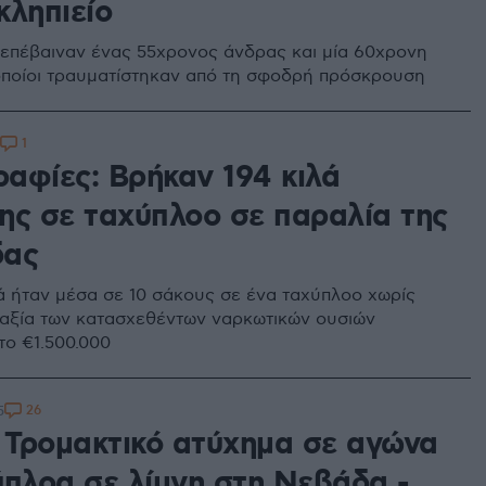
κληπιείο
επέβαιναν ένας 55χρονος άνδρας και μία 60χρονη
 οποίοι τραυματίστηκαν από τη σφοδρή πρόσκρουση
1
αφίες: Βρήκαν 194 κιλά
ης σε ταχύπλοο σε παραλία της
δας
ά ήταν μέσα σε 10 σάκους σε ένα ταχύπλοο χωρίς
Η αξία των κατασχεθέντων ναρκωτικών ουσιών
το €1.500.000
26
5
: Τρομακτικό ατύχημα σε αγώνα
ύπλοα σε λίμνη στη Νεβάδα -