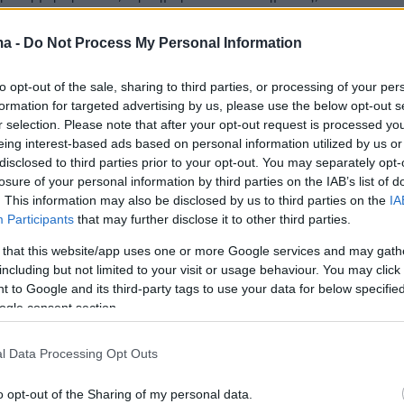
κτης του ριάλιτι επιβίωσης είχε βγάλει τον σταυρό
ει επάνω του για να μην τον χάσει
ma -
Do Not Process My Personal Information
to opt-out of the sale, sharing to third parties, or processing of your per
5
formation for targeted advertising by us, please use the below opt-out s
αγή πυρών στα κουβανικά
r selection. Please note that after your opt-out request is processed y
eing interest-based ads based on personal information utilized by us or
 Δύο Αμερικανοί στο ταχύπλοο
disclosed to third parties prior to your opt-out. You may separately opt-
χαιτίστηκε, ένας νεκρός και
losure of your personal information by third parties on the IAB’s list of
. This information may also be disclosed by us to third parties on the
IA
ραυματίας
Participants
that may further disclose it to other third parties.
κροί και έξι τραυματίες σε ανταλλαγή πυρών με το
 that this website/app uses one or more Google services and may gath
Το σκάφος ήταν καταχωρισμένο σε νηογνώμονα των
including but not limited to your visit or usage behaviour. You may click 
 to Google and its third-party tags to use your data for below specifi
ogle consent section.
3
0
l Data Processing Opt Outs
ή βλάβη στο Flying Cat III πριν
o opt-out of the Sharing of my personal data.