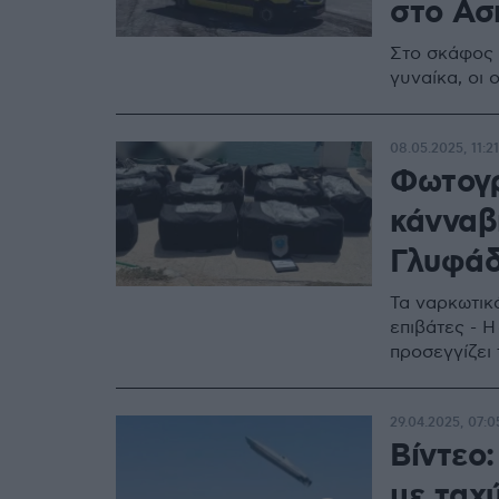
στο Ασ
Στο σκάφος 
γυναίκα, οι
08.05.2025, 11:21
Φωτογρ
κάνναβ
Γλυφά
Τα ναρκωτικ
επιβάτες - 
προσεγγίζει 
29.04.2025, 07:0
Βίντεο
με ταχ