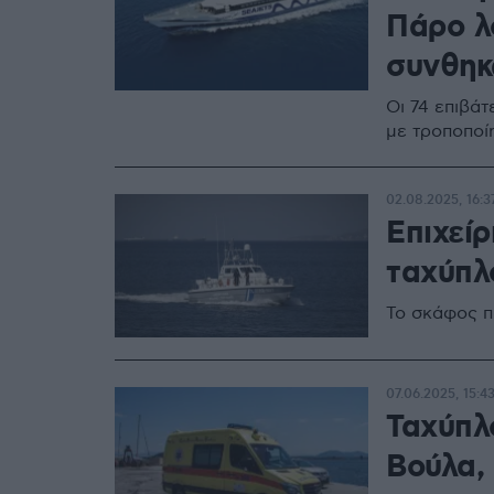
Πάρο λ
συνθη
Οι 74 επιβά
με τροποποί
02.08.2025, 16:3
Επιχεί
ταχύπλ
Το σκάφος π
07.06.2025, 15:4
Ταχύπλ
Βούλα,