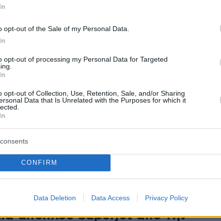
όπλου από τον Πειραιά -
In
ωρία για τους 340 επιβάτες
o opt-out of the Sale of my Personal Data.
 δεν πραγματοποίησε το προγραμματισμένο
In
προς Πόρο, Ύδρα, Ερμιόνη και Σπέτσες – Οι 340
 μεταφερθούν με μέριμνα της εταιρείας
to opt-out of processing my Personal Data for Targeted
ing.
In
6
3
o opt-out of Collection, Use, Retention, Sale, and/or Sharing
ersonal Data that Is Unrelated with the Purposes for which it
σμός 26 αλλοδαπών και
lected.
In
η του διακινητή τους μετά από
ωξη στη Λέσβο
consents
Τούρκος είχε αποβιβάσει τους 26 αλλοδαπούς στο
CONFIRM
νελήφθη ως ο διακινητής τους
Data Deletion
Data Access
Privacy Policy
3
5
ία απόπλου Superjet από την