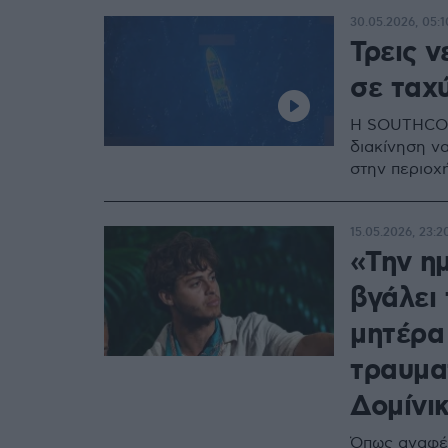
30.05.2026, 05:1
Τρεις ν
σε ταχ
Η SOUTHCOM 
διακίνηση ν
στην περιοχ
15.05.2026, 23:2
«Tην η
βγάλει 
μητέρα
τραυμα
Δομίνι
Όπως αναφέρ