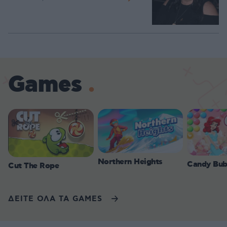
Games
Northern Heights
Candy Bub
Cut The Rope
ΔΕΙΤΕ ΟΛΑ ΤΑ GAMES