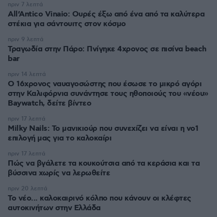
πριν 7 λεπτά
All’Antico Vinaio: Ουρές έξω από ένα από τα καλύτερα
στέκια για σάντουιτς στον κόσμο
πριν 9 λεπτά
Τραγωδία στην Πάρο: Πνίγηκε 4χρονος σε πισίνα beach
bar
πριν 14 λεπτά
Ο 16χρονος ναυαγοσώστης που έσωσε το μικρό αγόρι
στην Καλιφόρνια συνάντησε τους ηθοποιούς του «νέου»
Baywatch, δείτε βίντεο
πριν 17 λεπτά
Milky Nails: Το μανικιούρ που συνεχίζει να είναι η νο1
επιλογή μας για το καλοκαίρι
πριν 17 λεπτά
Πώς να βγάλετε τα κουκούτσια από τα κεράσια και τα
βύσσινα χωρίς να λερωθείτε
πριν 20 λεπτά
Το νέο... καλοκαιρινό κόλπο που κάνουν οι κλέφτες
αυτοκινήτων στην Ελλάδα