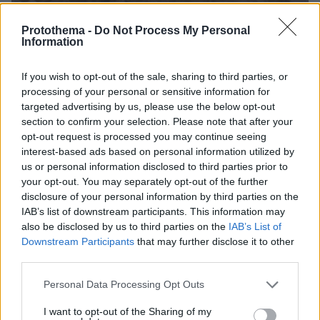
08.08.2026, 18:08
Protothema -
Do Not Process My Personal
Μυστήριο 3.500 ετών στη Σαντορίνη: Ο 15χρονος
Information
που δεν πρόλαβε να ξεφύγει από το τσουνάμι
μπορεί ν' αλλάξει τη χρονολογία της μεγάλης
If you wish to opt-out of the sale, sharing to third parties, or
έκρηξης
processing of your personal or sensitive information for
targeted advertising by us, please use the below opt-out
section to confirm your selection. Please note that after your
opt-out request is processed you may continue seeing
interest-based ads based on personal information utilized by
us or personal information disclosed to third parties prior to
your opt-out. You may separately opt-out of the further
disclosure of your personal information by third parties on the
IAB’s list of downstream participants. This information may
also be disclosed by us to third parties on the
IAB’s List of
Downstream Participants
that may further disclose it to other
third parties.
Please note that this website/app uses one or more Google
Personal Data Processing Opt Outs
services and may gather and store information including but
not limited to your visit or usage behaviour. You may click to
I want to opt-out of the Sharing of my