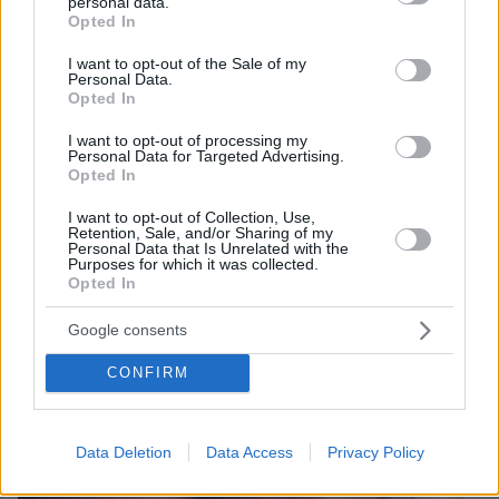
personal data.
grant or deny consent to Google and its third-party tags to
Opted In
use your data for below specified purposes in below Google
consent section.
I want to opt-out of the Sale of my
Personal Data.
Opted In
I want to opt-out of processing my
Personal Data for Targeted Advertising.
08.08.2026, 12:18
Opted In
Από τη Μόρια στον γάμο, τη ΜΚΟ και την
I want to opt-out of Collection, Use,
κατηγορία για φόνο: Η σκοτεινή διαδρομή του
Retention, Sale, and/or Sharing of my
26χρονου Αφγανού που σκότωσε τη Βρετανίδα
Personal Data that Is Unrelated with the
Purposes for which it was collected.
στην Κυψέλη
Opted In
Google consents
CONFIRM
Data Deletion
Data Access
Privacy Policy