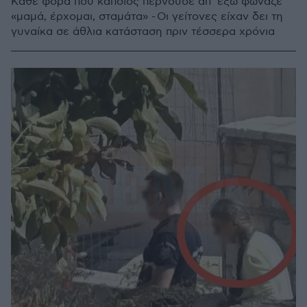
Κάθε φορά που κάποιος περνούσε απ' έξω φώναζε
«μαμά, έρχομαι, σταμάτα» - Οι γείτονες είχαν δει τη
γυναίκα σε άθλια κατάσταση πριν τέσσερα χρόνια