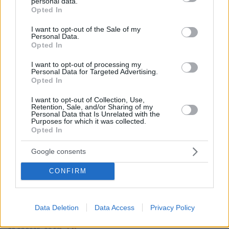
personal data.
grant or deny consent to Google and its third-party tags to
Opted In
use your data for below specified purposes in below Google
consent section.
I want to opt-out of the Sale of my
Personal Data.
Opted In
I want to opt-out of processing my
Personal Data for Targeted Advertising.
Opted In
I want to opt-out of Collection, Use,
Retention, Sale, and/or Sharing of my
Personal Data that Is Unrelated with the
Purposes for which it was collected.
Opted In
Google consents
CONFIRM
Data Deletion
Data Access
Privacy Policy