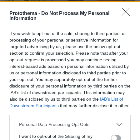
Protothema -
Do Not Process My Personal
Information
If you wish to opt-out of the sale, sharing to third parties, or
processing of your personal or sensitive information for
targeted advertising by us, please use the below opt-out
section to confirm your selection. Please note that after your
opt-out request is processed you may continue seeing
interest-based ads based on personal information utilized by
us or personal information disclosed to third parties prior to
your opt-out. You may separately opt-out of the further
27
22.09.2025, 14:56
disclosure of your personal information by third parties on the
Πήρε προθεσμία για να απολογηθεί και αφέθηκε
IAB’s list of downstream participants. This information may
ελεύθερη η 62χρονη που έθαψε τη μητέρα της στη
also be disclosed by us to third parties on the
IAB’s List of
Βοιωτία για να συνεχίσει να παίρνει τη σύνταξη
Downstream Participants
that may further disclose it to other
third parties.
Η γυναίκα είχε τεθεί υπό κράτηση στο ΑΤ Θηβών –
Επικαλέστηκε οικονομικά προβλήματα και έδωσε το
Please note that this website/app uses one or more Google
Personal Data Processing Opt Outs
μικρό όνομα τουσυνεργού της
services and may gather and store information including but
not limited to your visit or usage behaviour. You may click to
I want to opt-out of the Sharing of my