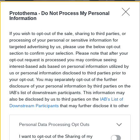
Protothema -
Do Not Process My Personal
Information
If you wish to opt-out of the sale, sharing to third parties, or
processing of your personal or sensitive information for
targeted advertising by us, please use the below opt-out
section to confirm your selection. Please note that after your
04.11.2024, 10:54
opt-out request is processed you may continue seeing
Δύο σελίδες με στίχους που είχε γράψει ο Φρέντι
interest-based ads based on personal information utilized by
Μέρκιουρι πωλούνται σε δημοπρασία
us or personal information disclosed to third parties prior to
your opt-out. You may separately opt-out of the further
Η τιμή πώλησης ξεκινά από 100.000 και φτάνει τις
disclosure of your personal information by third parties on the
150.000 λίρες Αγγλίας
IAB’s list of downstream participants. This information may
also be disclosed by us to third parties on the
IAB’s List of
Downstream Participants
that may further disclose it to other
third parties.
Please note that this website/app uses one or more Google
Personal Data Processing Opt Outs
services and may gather and store information including but
not limited to your visit or usage behaviour. You may click to
I want to opt-out of the Sharing of my