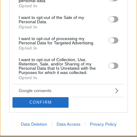
personal data.
grant or deny consent to Google and its third-party tags to
Opted In
use your data for below specified purposes in below Google
consent section.
I want to opt-out of the Sale of my
Personal Data.
Opted In
I want to opt-out of processing my
Personal Data for Targeted Advertising.
Opted In
I want to opt-out of Collection, Use,
Retention, Sale, and/or Sharing of my
Personal Data that Is Unrelated with the
Purposes for which it was collected.
Opted In
Google consents
1
29.10.2024, 12:32
CONFIRM
«Ο Φρέντι Μέρκιουρι τραγουδούσε σαν μανιακή
κατσίκα» δήλωσε ο ντράμερ των Queen Ρότζερ Τέιλορ
Στη συνέχεια όμως εξελίχθηκε στη φωνή που
Data Deletion
Data Access
Privacy Policy
μπορούσε να καθηλώσει το κοινό, συμπλήρωσε