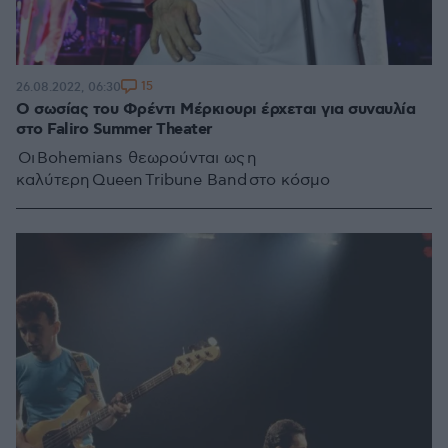
15
26.08.2022, 06:30
O σωσίας του Φρέντι Μέρκιουρι έρχεται για συναυλία
στο Faliro Summer Theater
Οι Bohemians θεωρούνται ως η
καλύτερη Queen Tribune Band στο κόσμο