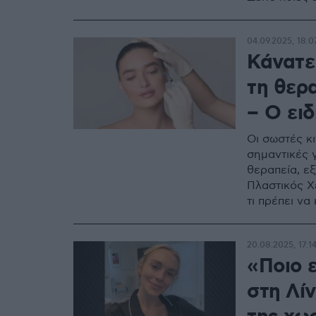
04.09.2025, 18:0
Κάνατε
τη θερ
– Ο ειδ
Οι σωστές κι
σημαντικές γ
θεραπεία, ε
Πλαστικός Χ
τι πρέπει να
20.08.2025, 17:1
«Ποιο ε
στη Λί