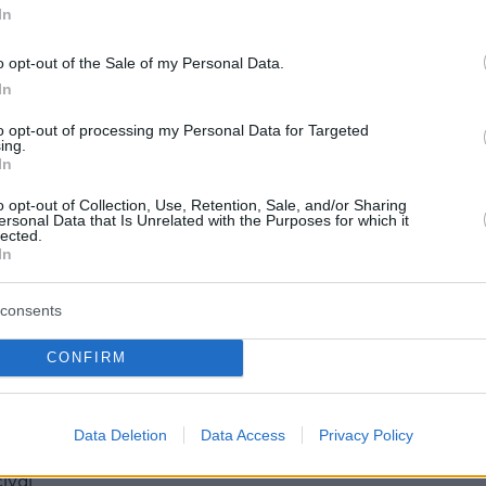
Γουίνσλετ αρνείται ότι έχει κάνει
In
και αισθητικές επεμβάσεις: Το
o opt-out of the Sale of my Personal Data.
ρό μου είναι όταν βλέπω
In
ένα χέρια
to opt-out of processing my Personal Data for Targeted
ing.
In
εμμονικοί κυνηγώντας μια ιδέα τελειότητας για να
σσότερα likes στο Instagram, δήλωσε η ηθοποιός
o opt-out of Collection, Use, Retention, Sale, and/or Sharing
ersonal Data that Is Unrelated with the Purposes for which it
lected.
In
2
όρατες αλλαγές στις εκφράσεις
consents
οσώπου που μαρτυρούν ότι
CONFIRM
κατάθλιψη
 στ' αλήθεια «τα μάτια ο καθρέφτης της ψυχής»; Νέα
τηρίζει ότι υπάρχουν 6 διακριτές κινήσεις των μυών
Data Deletion
Data Access
Privacy Policy
υ που συνδέονται με ήπια συμπτώματα κατάθλιψης -
ίναι