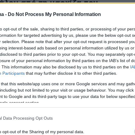
άλου από τη μαρκίζα του
υ όπου παίζει: Υπάρχουν
ma -
Do Not Process My Personal Information
ς, θα τον βρούμε
to opt-out of the sale, sharing to third parties, or processing of your per
formation for targeted advertising by us, please use the below opt-out s
ι στο θέατρο μόνο καλά λόγια μου λένε, είπε η
r selection. Please note that after your opt-out request is processed y
τά το συμβάν
eing interest-based ads based on personal information utilized by us or
disclosed to third parties prior to your opt-out. You may separately opt-
losure of your personal information by third parties on the IAB’s list of
11
4
. This information may also be disclosed by us to third parties on the
IA
αφίες με το πρόσωπό της
Participants
that may further disclose it to other third parties.
Ρίτσαρντς πριν και μετά το
 that this website/app uses one or more Google services and may gath
κ
including but not limited to your visit or usage behaviour. You may click 
 to Google and its third-party tags to use your data for below specifi
ogle consent section.
θοποιός έκανε λίφτινγκ προσώπου, ανόρθωση
εφαροπλαστική και ανόρθωση χειλιών
l Data Processing Opt Outs
1
3
o opt-out of the Sharing of my personal data.