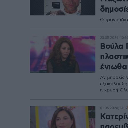
δημοσί
Ο τραγουδισ
23.05.2026, 10:1
Βούλα 
πλαστικ
ένιωθα 
Αν μπορείς 
εξακολουθήσε
η χρυσή Ολυ
01.05.2026, 14:17
Κατερί
παρεμβ