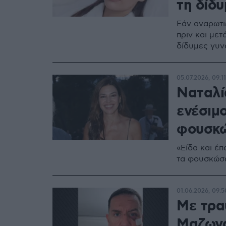
τη δίδ
Εάν αναρωτι
πριν και μετ
δίδυμες γυνα
05.07.2026, 09:11
Ναταλί
ενέσιμο
φουσκώ
«Είδα και έ
τα φουσκώσω
01.06.2026, 09:5
Με τρα
Μαζωνά