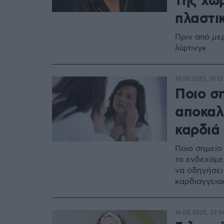
της χωρ
πλαστι
Πριν από μερ
λίφτινγκ
19.08.2025, 19:12
Ποιο σ
αποκαλύ
καρδιά
Ποιο σημείο
το ενδεχόμε
να οδηγήσει
καρδιαγγεια
16.08.2025, 22:0