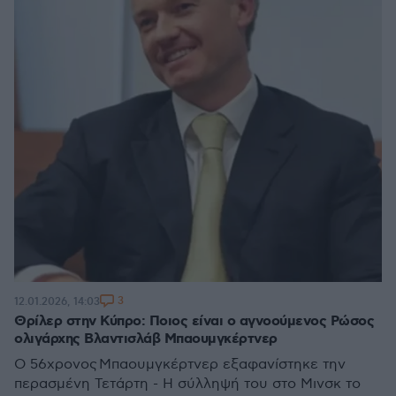
3
12.01.2026, 14:03
Θρίλερ στην Κύπρο: Ποιος είναι ο αγνοούμενος Ρώσος
ολιγάρχης Βλαντισλάβ Μπαουμγκέρτνερ
Ο 56χρονος Μπαουμγκέρτνερ εξαφανίστηκε την
περασμένη Τετάρτη - Η σύλληψή του στο Μινσκ το