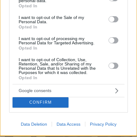
personal data.
grant or deny consent to Google and its third-party tags to
Opted In
«Δεν ήταν ποτέ μεγάλη θαυμάστρια του Τομ Κρουζ,
use your data for below specified purposes in below Google
αλλά είμαι σίγουρος ότι όλα αυτά έχουν αλλάξει
consent section.
I want to opt-out of the Sale of my
Personal Data.
τώρα» ανέφερε ο Ρώσος ολιγάρχης
Opted In
I want to opt-out of processing my
Personal Data for Targeted Advertising.
Opted In
I want to opt-out of Collection, Use,
Retention, Sale, and/or Sharing of my
Personal Data that Is Unrelated with the
Purposes for which it was collected.
Opted In
Google consents
CONFIRM
Data Deletion
Data Access
Privacy Policy