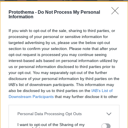
Protothema -
Do Not Process My Personal
Information
If you wish to opt-out of the sale, sharing to third parties, or
processing of your personal or sensitive information for
targeted advertising by us, please use the below opt-out
section to confirm your selection. Please note that after your
opt-out request is processed you may continue seeing
interest-based ads based on personal information utilized by
us or personal information disclosed to third parties prior to
your opt-out. You may separately opt-out of the further
disclosure of your personal information by third parties on the
IAB’s list of downstream participants. This information may
also be disclosed by us to third parties on the
IAB’s List of
Downstream Participants
that may further disclose it to other
third parties.
Please note that this website/app uses one or more Google
Personal Data Processing Opt Outs
29
15.12.2023, 21:33
services and may gather and store information including but
Ο πρώην σύζυγος της νέας συντρόφου του Τομ Κρουζ
not limited to your visit or usage behaviour. You may click to
I want to opt-out of the Sharing of my
τον προειδοποιεί - Έχε το πορτοφόλι σου ορθάνοιχτο