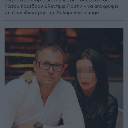
ολιγάρχη Βίκτορ Βέκσελμπεργκ – σύμμαχο του
Ρώσου προέδρου Βλαντίμιρ Πούτιν – να αποκρύψει
ότι ήταν ιδιοκτήτης της θαλαμηγού «Tango