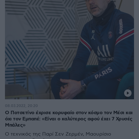
08.03.2022, 20:20
Ο Ποτσετίνο έχρισε κορυφαίο στον κόσμο τον Μέσι και
όχι τον Εμπαπέ: «Είναι ο καλύτερος αφού έχει 7 Χρυσές
Μπάλες»
Ο τεχνικός της Παρί Σεν Ζερμέν, Μαουρίσιο