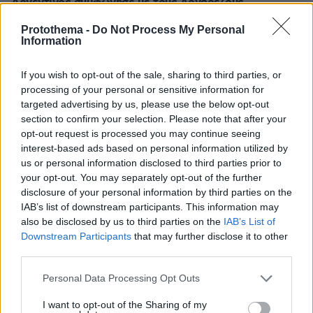
Αργεντινός συμφώνησε με τους Λονδρέζους
Όπως μεταδίδουν αρκετά Μέσα, η Τσέλσι έχει
Protothema -
Do Not Process My Personal
συμφωνήσει στα πάντα με τον Μαουρίτσιο Ποτσετίνο,
Information
ο οποίος θα είναι ο νέος της προπονητής, με τις
επίσημες ανακοινώσεις να αναμένονται εντός των
If you wish to opt-out of the sale, sharing to third parties, or
ημερών
processing of your personal or sensitive information for
targeted advertising by us, please use the below opt-out
section to confirm your selection. Please note that after your
opt-out request is processed you may continue seeing
interest-based ads based on personal information utilized by
us or personal information disclosed to third parties prior to
your opt-out. You may separately opt-out of the further
disclosure of your personal information by third parties on the
IAB’s list of downstream participants. This information may
also be disclosed by us to third parties on the
IAB’s List of
Downstream Participants
that may further disclose it to other
third parties.
Please note that this website/app uses one or more Google
Personal Data Processing Opt Outs
services and may gather and store information including but
not limited to your visit or usage behaviour. You may click to
I want to opt-out of the Sharing of my