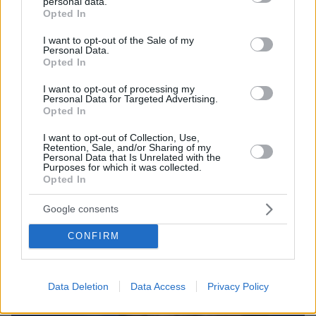
personal data.
grant or deny consent to Google and its third-party tags to
Opted In
use your data for below specified purposes in below Google
consent section.
I want to opt-out of the Sale of my
Personal Data.
Opted In
I want to opt-out of processing my
Personal Data for Targeted Advertising.
Opted In
25.04.2023, 17:18
Κοντά στην επιστροφή του στην Αγγλία ο Ποτσετίνο -
I want to opt-out of Collection, Use,
Πρώτο φαβορί για την Τσέλσι
Retention, Sale, and/or Sharing of my
Personal Data that Is Unrelated with the
Ο Μαουρίτσιο Ποτσετίνο σύμφωνα με τα ΜΜΕ της
Purposes for which it was collected.
Opted In
Αγγλίας είναι φαβορί για την ανάληψη της τεχνικής
ηγεσίας των Μπλε
Google consents
CONFIRM
Data Deletion
Data Access
Privacy Policy