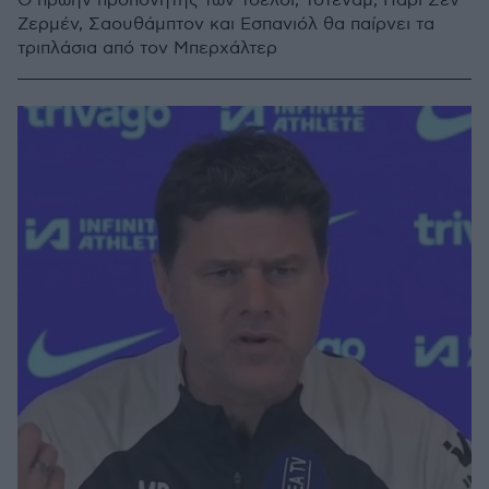
Ο πρώην προπονητής των Τσέλσι, Τότεναμ, Παρί Σεν
Ζερμέν, Σαουθάμπτον και Εσπανιόλ θα παίρνει τα
τριπλάσια από τον Μπερχάλτερ