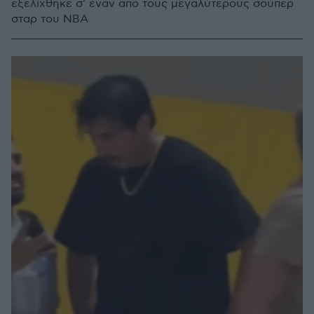
εξελίχθηκε σ' έναν από τους μεγαλύτερους σούπερ
σταρ του NBA