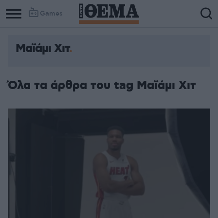
Games
Μαϊάμι Χιτ
Column
Column
1
2
Όλα τα άρθρα του tag Μαϊάμι Χιτ