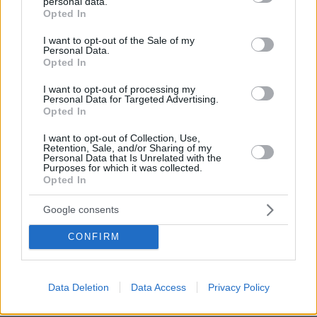
personal data.
grant or deny consent to Google and its third-party tags to
Opted In
use your data for below specified purposes in below Google
consent section.
I want to opt-out of the Sale of my
Personal Data.
Opted In
I want to opt-out of processing my
Personal Data for Targeted Advertising.
Opted In
I want to opt-out of Collection, Use,
Retention, Sale, and/or Sharing of my
Personal Data that Is Unrelated with the
Purposes for which it was collected.
Opted In
Google consents
06.07.2026, 21:19
Τέλος το νούμερο 34 για τον Γιάννη Αντετοκούνμπο,
CONFIRM
παίρνει το νούμερο 7 στους Χιτ
Στο live που έκανε ο Greek Freak μαζί με Αμερικανό
youtuber ανέφερε ότι σκέφτεται να αλλάξει αριθμό
Data Deletion
Data Access
Privacy Policy
και να πάρει το 7