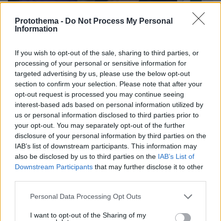
Protothema -
Do Not Process My Personal
Information
If you wish to opt-out of the sale, sharing to third parties, or
processing of your personal or sensitive information for
9
07.07.2026, 09:18
targeted advertising by us, please use the below opt-out
Στους Χιτ και ο Λεμπρόν Τζέιμς; Το νεύμα και η...
section to confirm your selection. Please note that after your
«καρδιακή προσβολή» του Αντετοκούνμπο που έριξε
opt-out request is processed you may continue seeing
λάδι στη φωτιά, δείτε βίντεο
interest-based ads based on personal information utilized by
«Μπορεί να έχουμε ακόμα μια ελπίδα» είπε σε stream
us or personal information disclosed to third parties prior to
ο Γιάννης Αντετοκούνμπο
your opt-out. You may separately opt-out of the further
disclosure of your personal information by third parties on the
IAB’s list of downstream participants. This information may
also be disclosed by us to third parties on the
IAB’s List of
Downstream Participants
that may further disclose it to other
third parties.
Please note that this website/app uses one or more Google
Personal Data Processing Opt Outs
services and may gather and store information including but
not limited to your visit or usage behaviour. You may click to
I want to opt-out of the Sharing of my