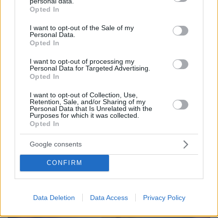
personal data.
grant or deny consent to Google and its third-party tags to
Opted In
use your data for below specified purposes in below Google
consent section.
I want to opt-out of the Sale of my
Personal Data.
Opted In
11
24.11.2025, 16:06
I want to opt-out of processing my
Ακυρώθηκε η εμφάνιση της Μαρίνας Σάττι στο
Personal Data for Targeted Advertising.
MadWalk για λόγους υγείας - Η ανακοίνωση της
Opted In
δισκογραφικής εταιρείας
I want to opt-out of Collection, Use,
Η τραγουδίστρια θα έδινε το παρών, εκπροσωπώντας
Retention, Sale, and/or Sharing of my
γνωστή εταιρεία καλλυντικών
Personal Data that Is Unrelated with the
Purposes for which it was collected.
Opted In
Google consents
CONFIRM
Data Deletion
Data Access
Privacy Policy