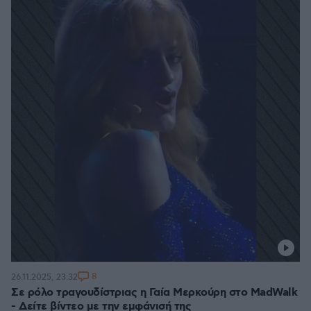
8
26.11.2025, 23:32
Σε ρόλο τραγουδίστριας η Γαία Μερκούρη στο MadWalk
- Δείτε βίντεο με την εμφάνισή της