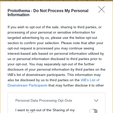
εμφάνισής της στο MadWalk 2025
Protothema -
Do Not Process My Personal
Η τραγουδίστρια ετοιμαζόταν να ανέβει στη σκηνή
Information
του MadWalk την Τετάρτη 25 Νοεμβρίου
If you wish to opt-out of the sale, sharing to third parties, or
processing of your personal or sensitive information for
targeted advertising by us, please use the below opt-out
section to confirm your selection. Please note that after your
opt-out request is processed you may continue seeing
interest-based ads based on personal information utilized by
us or personal information disclosed to third parties prior to
your opt-out. You may separately opt-out of the further
disclosure of your personal information by third parties on the
IAB’s list of downstream participants. This information may
also be disclosed by us to third parties on the
IAB’s List of
Downstream Participants
that may further disclose it to other
third parties.
Please note that this website/app uses one or more Google
Personal Data Processing Opt Outs
services and may gather and store information including but
not limited to your visit or usage behaviour. You may click to
I want to opt-out of the Sharing of my