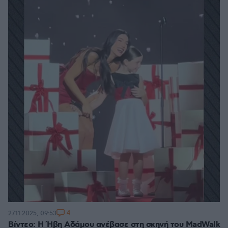
4
27.11.2025, 09:53
Βίντεο: Η Ήβη Αδάμου ανέβασε στη σκηνή του MadWalk