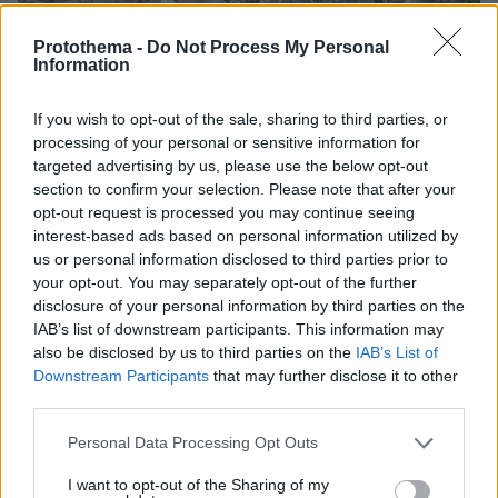
Protothema -
Do Not Process My Personal
Information
58
20.09.2024, 16:48
If you wish to opt-out of the sale, sharing to third parties, or
Τουλάχιστον 12 νεκροί, δεκάδες τραυματίες μετά από
processing of your personal or sensitive information for
ισραηλινή επίθεση στη Βηρυτό - Στόχος υψηλόβαθμο
targeted advertising by us, please use the below opt-out
στέλεχος της Χεζμπολάχ (βίντεο)
section to confirm your selection. Please note that after your
opt-out request is processed you may continue seeing
Νεκρός ο Ιμπραχίμ Ακίλ, επικεφαλής του
interest-based ads based on personal information utilized by
επιχειρησιακού βραχίονα της Χεζμπολάχ - Ισραηλινές
us or personal information disclosed to third parties prior to
δυνάμεις απάντησαν στην επίθεση με ρουκέτες από
your opt-out. You may separately opt-out of the further
τη Χεζμπολάχ
disclosure of your personal information by third parties on the
IAB’s list of downstream participants. This information may
also be disclosed by us to third parties on the
IAB’s List of
Downstream Participants
that may further disclose it to other
third parties.
Please note that this website/app uses one or more Google
Personal Data Processing Opt Outs
services and may gather and store information including but
not limited to your visit or usage behaviour. You may click to
I want to opt-out of the Sharing of my