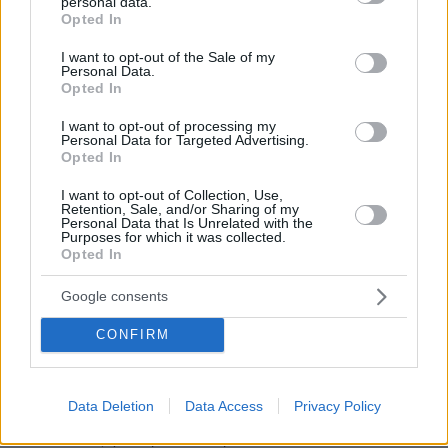
personal data.
grant or deny consent to Google and its third-party tags to
Opted In
use your data for below specified purposes in below Google
consent section.
I want to opt-out of the Sale of my
Personal Data.
Opted In
I want to opt-out of processing my
Personal Data for Targeted Advertising.
Opted In
I want to opt-out of Collection, Use,
Retention, Sale, and/or Sharing of my
Personal Data that Is Unrelated with the
Purposes for which it was collected.
Opted In
Google consents
1
26.07.2024, 10:30
Κύπριος καταζητούμενος για συμμετοχή σε απόπειρα
CONFIRM
ανθρωποκτονίας και εγκληματική οργάνωση συνελήφθη
στη Θεσσαλονίκη
Ο καταζητούμενος οδηγείται στην Εισαγγελία
Data Deletion
Data Access
Privacy Policy
Εφετών Θεσσαλονίκης για να δρομολογηθούν οι
διαδικασίες για την έκδοσή του